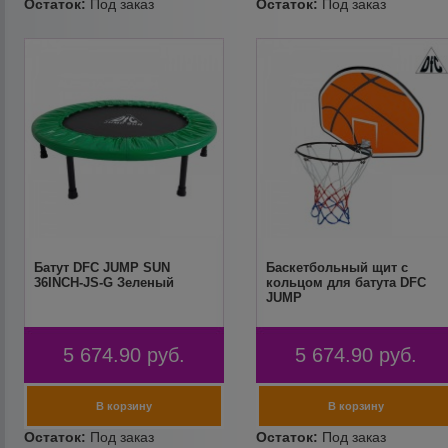
Батут DFC JUMP SUN
Баскетбольный щит с
36INCH-JS-G Зеленый
кольцом для батута DFC
JUMP
5 674.90
руб.
5 674.90
руб.