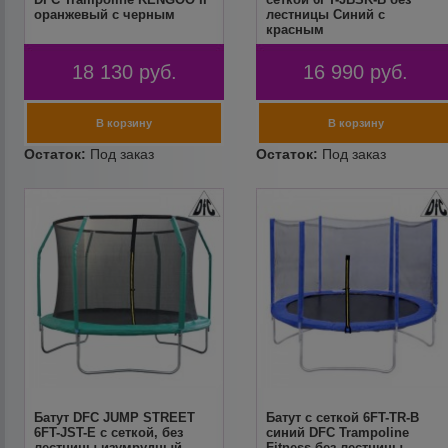
оранжевый с черным
лестницы Синий с
красным
18 130
руб.
16 990
руб.
Батут DFC JUMP STREET
Батут с сеткой 6FT-TR-B
6FT-JST-E c сеткой, без
синий DFC Trampoline
лестницы изумрудный
Fitness без лестницы