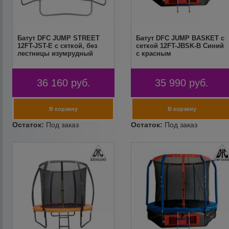
Батут DFC JUMP STREET
Батут DFC JUMP BASKET с
12FT-JST-E c сеткой, без
сеткой 12FT-JBSK-B Синий
лестницы изумрудный
с красным
36 160
руб.
35 990
руб.