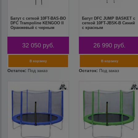
Батут с сеткой 10FT-BAS-BO
Батут DFC JUMP BASKET с
DFC Trampoline KENGOO II
сеткой 10FT-JBSK-B Синий
Оранжевый с черным
с красным
32 050
руб.
26 990
руб.