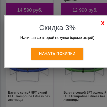
14 590
руб.
12 990
руб.
Скидка 3%
Начиная со второй покупки (кроме акций)
НАЧАТЬ ПОКУПКИ
Батут с сеткой 8FT синий
Батут с сеткой 8FT зеленый
DFC Trampoline Fitness без
DFC Trampoline Fitness без
лестницы
лестницы