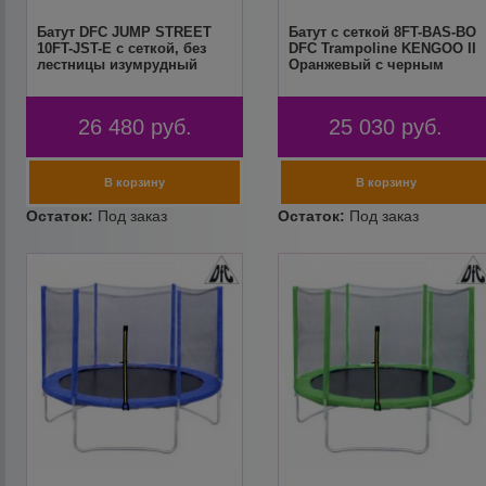
Батут DFC JUMP STREET
Батут с сеткой 8FT-BAS-BO
10FT-JST-E c сеткой, без
DFC Trampoline KENGOO II
лестницы изумрудный
Оранжевый с черным
26 480
руб.
25 030
руб.