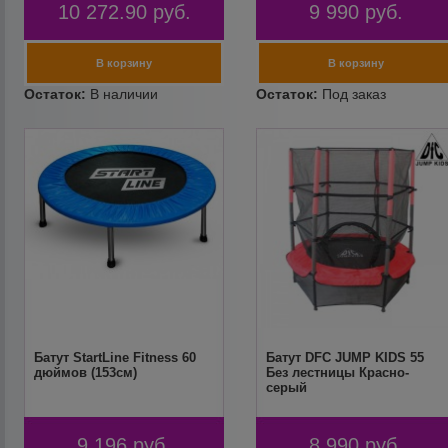
10 272.90
руб.
9 990
руб.
Батут StartLine Fitness 60
Батут DFC JUMP KIDS 55
дюймов (153см)
Без лестницы Красно-
серый
9 196
руб.
8 990
руб.