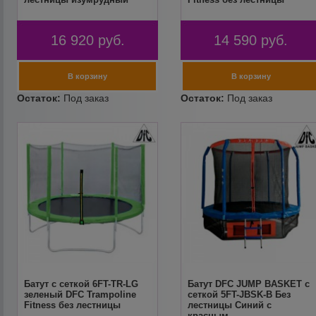
16 920
руб.
14 590
руб.
Батут с сеткой 6FT-TR-LG
Батут DFC JUMP BASKET с
зеленый DFC Trampoline
сеткой 5FT-JBSK-B Без
Fitness без лестницы
лестницы Синий с
красным