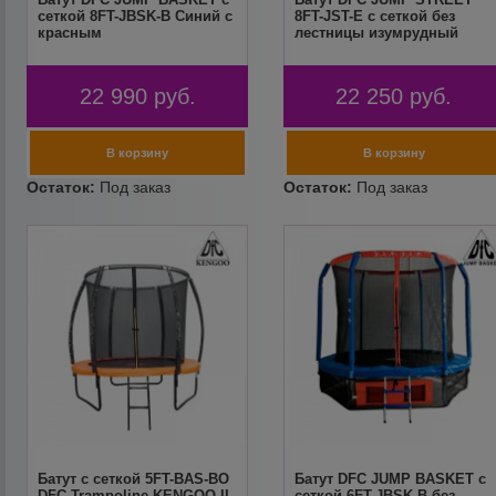
сеткой 8FT-JBSK-B Синий с
8FT-JST-E c сеткой без
красным
лестницы изумрудный
22 990
руб.
22 250
руб.
Батут с сеткой 5FT-BAS-BO
Батут DFC JUMP BASKET с
DFC Trampoline KENGOO II
сеткой 6FT-JBSK-B без