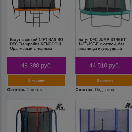
Батут с сеткой 14FT-BAS-BO
Батут DFC JUMP STREET
DFC Trampoline KENGOO II
14FT-JST-E c сеткой, без
Оранжевый с черным
лестницы изумрудный
48 380
руб.
44 510
руб.