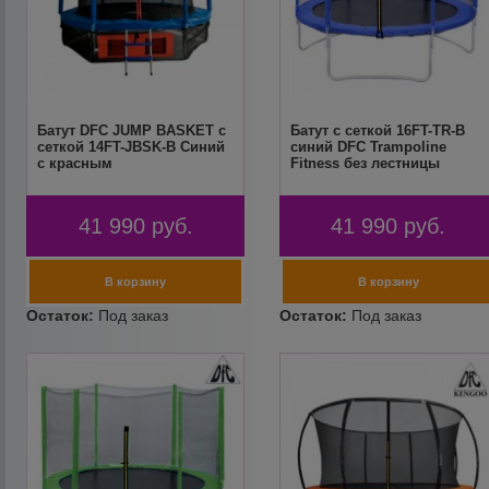
Батут DFC JUMP BASKET с
Батут с сеткой 16FT-TR-B
сеткой 14FT-JBSK-B Синий
синий DFC Trampoline
с красным
Fitness без лестницы
41 990
руб.
41 990
руб.