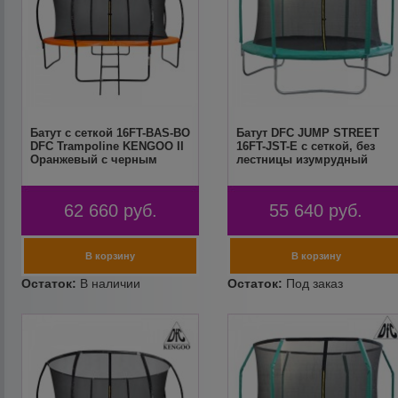
Батут с сеткой 16FT-BAS-BO
Батут DFC JUMP STREET
DFC Trampoline KENGOO II
16FT-JST-E c сеткой, без
Оранжевый с черным
лестницы изумрудный
62 660
руб.
55 640
руб.