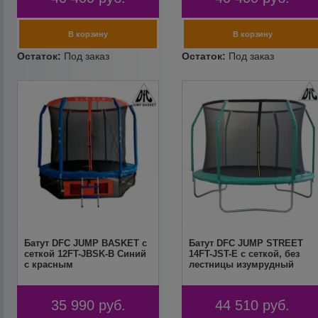
Батут DFC JUMP BASKET с
Батут DFC JUMP STREET
сеткой 12FT-JBSK-B Синий
14FT-JST-E c сеткой, без
с красным
лестницы изумрудный
35 990
руб.
44 510
руб.