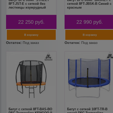
8FT-JST-E c сеткой без
сеткой 8FT-JBSK-B Синий с
лестницы изумрудный
красным
22 250
руб.
22 990
руб.
Батут с сеткой 8FT-BAS-BO
Батут с сеткой 10FT-TR-B
DFC Trampoline KENGOO II
синий DFC Trampoline