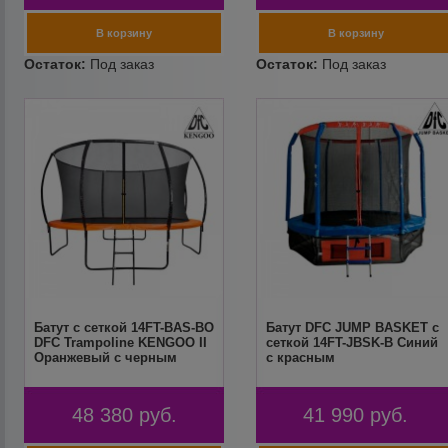
Батут с сеткой 14FT-BAS-BO
Батут DFC JUMP BASKET с
DFC Trampoline KENGOO II
сеткой 14FT-JBSK-B Синий
Оранжевый с черным
с красным
48 380
руб.
41 990
руб.