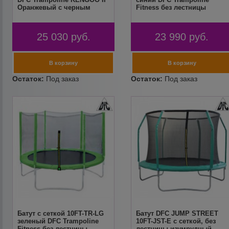
Оранжевый с черным
Fitness без лестницы
25 030
руб.
23 990
руб.
Батут с сеткой 10FT-TR-LG
Батут DFC JUMP STREET
зеленый DFC Trampoline
10FT-JST-E c сеткой, без
Fitness без лестницы
лестницы изумрудный