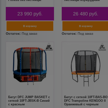
23 990
руб.
26 480
руб.
Батут DFC JUMP BASKET с
Батут с сеткой 10FT-BAS-BO
сеткой 10FT-JBSK-B Синий
DFC Trampoline KENGOO II
с красным
Оранжевый с черным