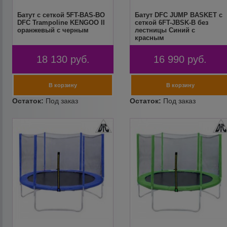
Батут с сеткой 5FT-BAS-BO
Батут DFC JUMP BASKET с
DFC Trampoline KENGOO II
сеткой 6FT-JBSK-B без
оранжевый с черным
лестницы Синий с
красным
18 130
руб.
16 990
руб.