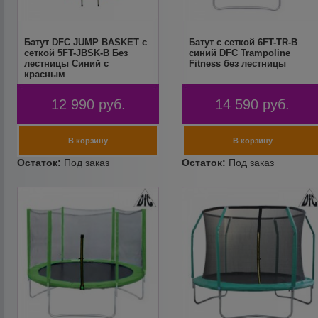
Батут DFC JUMP BASKET с
Батут с сеткой 6FT-TR-B
сеткой 5FT-JBSK-B Без
синий DFC Trampoline
лестницы Синий с
Fitness без лестницы
красным
12 990
руб.
14 590
руб.