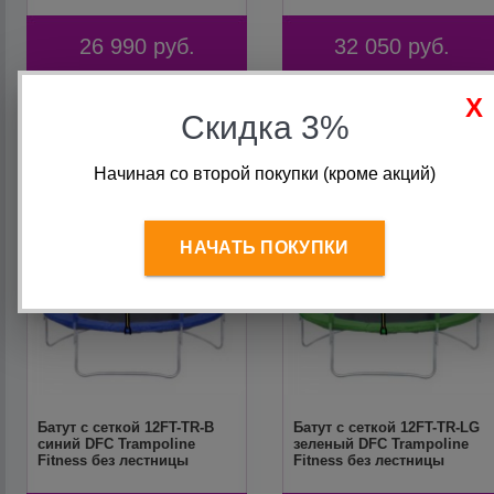
26 990
руб.
32 050
руб.
Скидка 3%
Начиная со второй покупки (кроме акций)
НАЧАТЬ ПОКУПКИ
Батут с сеткой 12FT-TR-B
Батут с сеткой 12FT-TR-LG
синий DFC Trampoline
зеленый DFC Trampoline
Fitness без лестницы
Fitness без лестницы