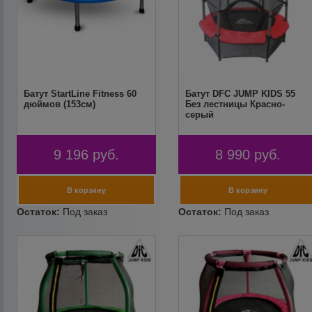
Батут StartLine Fitness 60
Батут DFC JUMP KIDS 55
дюймов (153см)
Без лестницы Красно-
серый
9 196
руб.
8 990
руб.