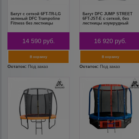
Батут с сеткой 6FT-TR-LG
Батут DFC JUMP STREET
зеленый DFC Trampoline
6FT-JST-E c сеткой, без
Fitness без лестницы
лестницы изумрудный
14 590
руб.
16 920
руб.