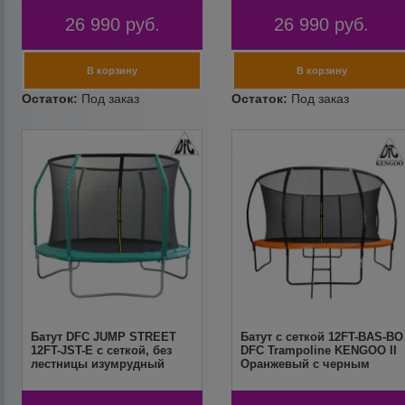
26 990
руб.
26 990
руб.
Батут DFC JUMP STREET
Батут с сеткой 12FT-BAS-BO
12FT-JST-E c сеткой, без
DFC Trampoline KENGOO II
лестницы изумрудный
Оранжевый с черным