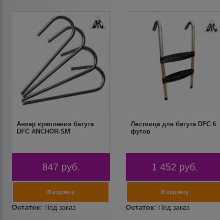
Анкер крепления батута
Лестница для батута DFC 6
DFC ANCHOR-SM
футов
847
руб.
1 452
руб.