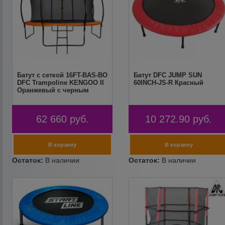
Батут с сеткой 16FT-BAS-BO
Батут DFC JUMP SUN
DFC Trampoline KENGOO II
60INCH-JS-R Красный
Оранжевый с черным
62 660
руб.
10 272.90
руб.