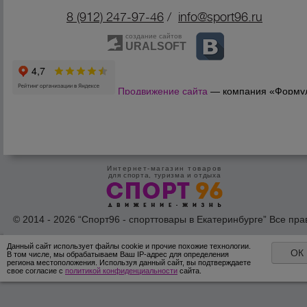
8 (912) 247-9
7-46
/
info@sport96.ru
создание сайтов
URALSOFT
Продвижение сайта
— компания «Форму
Продаж»
Интернет-магазин товаров
для спорта, туризма и отдыха
© 2014 - 2026 “Спорт96 - спорттовары в Екатеринбурге” Все пра
защишены /
Оферта
/
Согласие на обработку персональных дан
Данный сайт использует файлы cookie и прочие похожие технологии.
ОК
В том числе, мы обрабатываем Ваш IP-адрес для определения
региона местоположения. Используя данный сайт, вы подтверждаете
свое согласие с
политикой конфиденциальности
сайта.