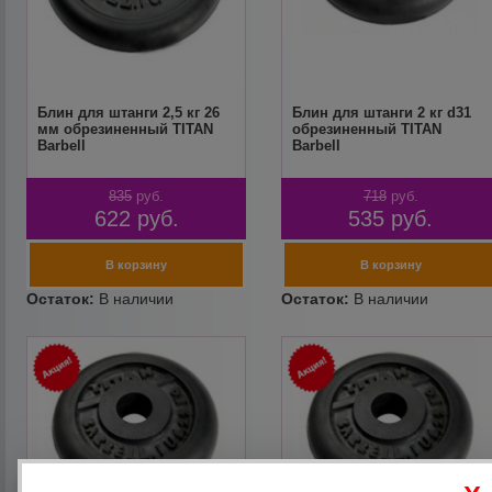
Блин для штанги 2,5 кг 26
Блин для штанги 2 кг d31
мм обрезиненный TITAN
обрезиненный TITAN
Barbell
Barbell
835
руб.
718
руб.
622
руб.
535
руб.