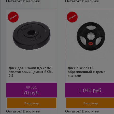
Диск для штанги 0,5 кг d26
Диск 5 кг d51 CL
пластиковый/цемент SXM-
обрезиненный с тремя
0,5
хватами
80
руб.
1 040
руб.
70
руб.