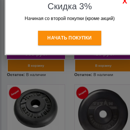
Скидка 3%
Начиная со второй покупки (кроме акций)
Блин для штанги 2 кг 26 мм
Блин для штанги 1кг d31
обрезиненный TITAN
обрезиненный TITAN
Barbell
Barbell
НАЧАТЬ ПОКУПКИ
718
руб.
554
руб.
535
руб.
413
руб.