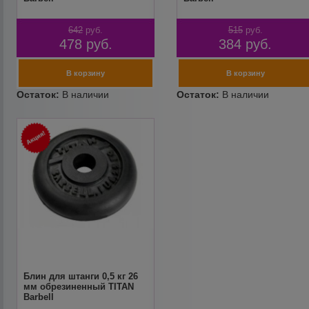
642
руб.
515
руб.
478
руб.
384
руб.
Блин для штанги 0,5 кг 26
мм обрезиненный TITAN
Barbell