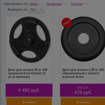
Сортировать по:
Цене
Названию
Остатку
↑
↓
↑
↓
↑
↓
Выводить по
52
Диск для штанги 20 кг d26
Диск для штанги 1,25 кг d51
чугунный Euro-Classic (1
обрезиненный с металл.
шт в наличии)
втулкой Антат
642
руб.
4 490
руб.
478
руб.