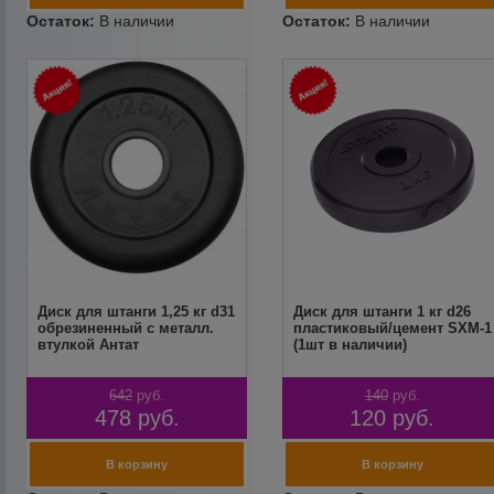
Диск для штанги 1,25 кг d31
Диск для штанги 1 кг d26
обрезиненный с металл.
пластиковый/цемент SXM-1
втулкой Антат
(1шт в наличии)
642
руб.
140
руб.
478
руб.
120
руб.