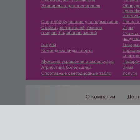
Экипировка для тренировок
Оборудо
кроссфи
атлетик
Спортоборудование для нормативов
Пояса а
Стойки для гантелей, блинов,
Игры
грифов, бодибаров, мячей
Скамьи 
раздева
Батуты
Товары 
Командные виды спорта
Барьеры
спортив
Мужские украшения и аксессуары
Подароч
Атрибутика болельщика
Зима
Спортивные светодиодные табло
Услуги
О компании
Дост
8 (912) 247-9
7-46
/
info@
создание сайтов
URALSOFT