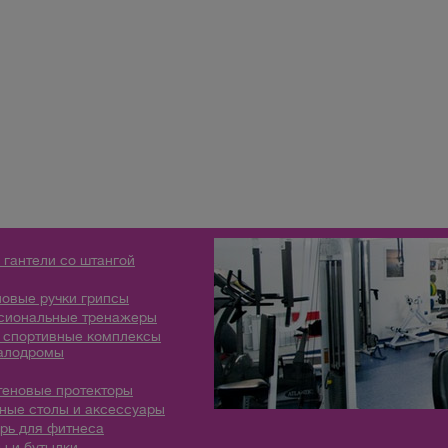
 гантели со штангой
овые ручки грипсы
сиональные тренажеры
 спортивные комплексы
алодромы
теновые протекторы
ые столы и аксессуары
рь для фитнеса
 и бутылки