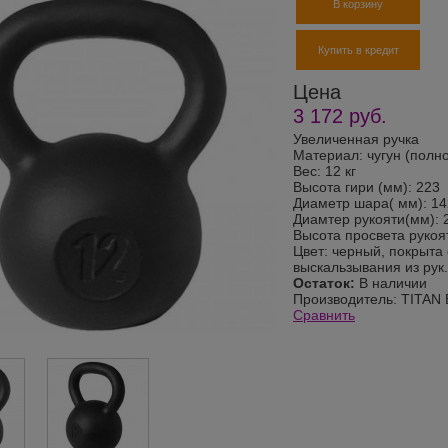
В корзину
Купить в кредит
Цена
3 172
руб.
Увеличенная ручка
Материал: чугун (полн
Вес: 12 кг
Высота гири (мм): 223
Диаметр шара( мм): 14
Диамтер рукояти(мм): 
Высота просвета рукоя
Цвет: черный, покрыт
выскальзывания из рук.
Остаток:
В наличии
Производитель:
TITAN B
Сравнить