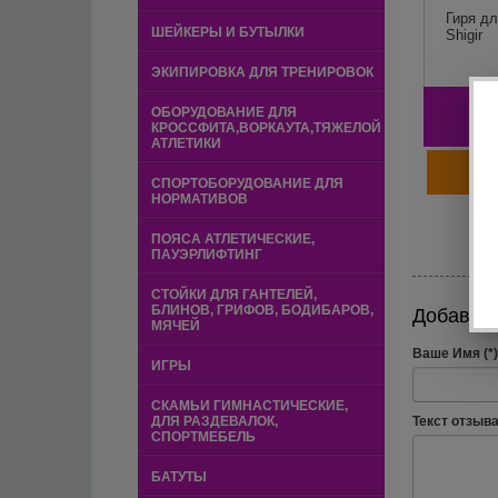
Гиря дл
ШЕЙКЕРЫ И БУТЫЛКИ
Shigir
ЭКИПИРОВКА ДЛЯ ТРЕНИРОВОК
3
ОБОРУДОВАНИЕ ДЛЯ
КРОССФИТА,ВОРКАУТА,ТЯЖЕЛОЙ
АТЛЕТИКИ
СПОРТОБОРУДОВАНИЕ ДЛЯ
НОРМАТИВОВ
ПОЯСА АТЛЕТИЧЕСКИЕ,
ПАУЭРЛИФТИНГ
СТОЙКИ ДЛЯ ГАНТЕЛЕЙ,
БЛИНОВ, ГРИФОВ, БОДИБАРОВ,
Добавить
МЯЧЕЙ
Ваше Имя (*)
ИГРЫ
СКАМЬИ ГИМНАСТИЧЕСКИЕ,
Текст отзыва 
ДЛЯ РАЗДЕВАЛОК,
СПОРТМЕБЕЛЬ
БАТУТЫ