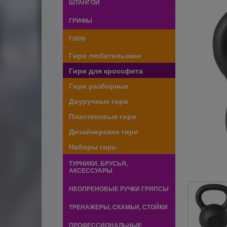
ШТАНГОЙ
ГРИФЫ
ГИРИ
Гири любительские
Гири для кроссфита
Гири разборные
Двуручные гири
Пластиковые гири
Дизайнерские гири
Наборы гирь
ТУРНИКИ, БРУСЬЯ,
АКСЕССУАРЫ
НЕОПРЕНОВЫЕ РУЧКИ ГРИПСЫ
ТРЕНАЖЕРЫ, СКАМЬИ, СТОЙКИ
ПРОФЕССИОНАЛЬНЫЕ