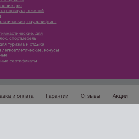
вание для
та,воркаута,тяжелой
и
тлетические, пауэрлифтинг
гимнастические, для
лок, спортмебель
для туризма и отдыха
 легкоатлетические, конусы
ные
ные сертификаты
авка и оплата
Гарантии
Отзывы
Акции
sport96.ru
— ко