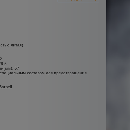
остью литая)
2
29.5
ти(мм): 67
а специальным составом для предотвращения
arbell