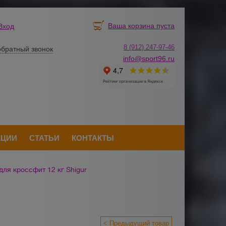
Ваша корзина пуста
Вход
8 (912) 247-
9
7-46
обратный звонок
info@sport96.ru
КЦИИ
СТАТЬИ
КОНТАКТЫ
для кроссфит 12 кг Shigur
< Предыдущий товар