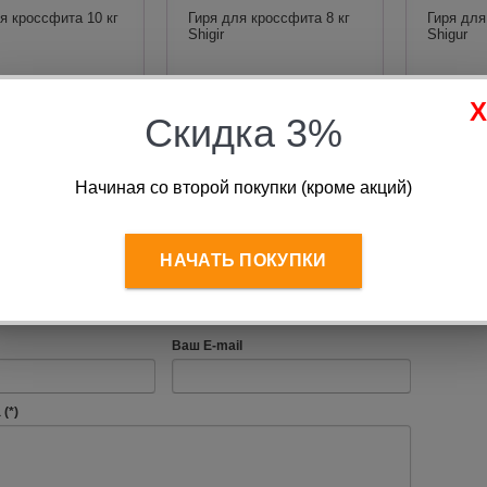
я кроссфита 10 кг
Гиря для кроссфита 8 кг
Гиря для
Shigir
Shigur
 020
руб.
2 415
руб.
4 
Скидка 3%
В корзину
В корзину
Начиная со второй покупки (кроме акций)
НАЧАТЬ ПОКУПКИ
 отзыв
Ваш E-mail
(*)