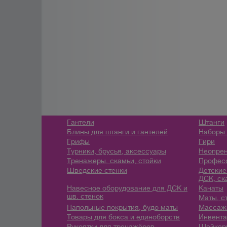
Гантели
Штанги
Блины для штанги и гантелей
Наборы:
Грифы
Гири
Турники, брусья, аксессуары
Неопрен
Тренажеры, скамьи, стойки
Профес
Шведские стенки
Детские
ДСК, ск
Навесное оборудование для ДСК и
Канаты
шв. стенок
Маты, с
Напольные покрытия, будо маты
Массажн
Товары для бокса и единоборств
Инвента
Рукоятки для тренажёров
Шейкеры