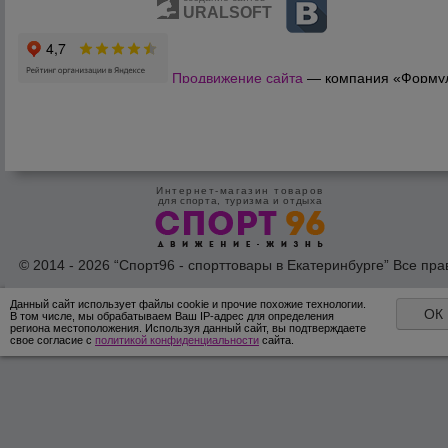
URALSOFT
Продвижение сайта
— компания «Форму
Продаж»
Интернет-магазин товаров
для спорта, туризма и отдыха
© 2014 - 2026 “Спорт96 - спорттовары в Екатеринбурге” Все пра
защишены /
Оферта
/
Согласие на обработку персональных дан
Данный сайт использует файлы cookie и прочие похожие технологии.
ОК
В том числе, мы обрабатываем Ваш IP-адрес для определения
региона местоположения. Используя данный сайт, вы подтверждаете
свое согласие с
политикой конфиденциальности
сайта.