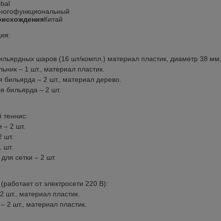
bal
ногофункциональный
оисхождения
Китай
ция:
ильярдных шаров (16 шт/компл.) материал пластик, диаметр 38 мм
льник – 1 шт., материал пластик.
я бильярда – 2 шт., материал дерево.
я бильярда – 2 шт.
 теннис:
 – 2 шт.
2 шт.
 шт.
для сетки – 2 шт.
(работает от электросети 220 В):
 2 шт., материал пластик.
– 2 шт., материал пластик.