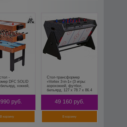
стол -
Стол-трансформер
рмер DFC SOLID
«Vortex 3-in-1» (3 игры:
1 бильярд, хоккей,
аэрохоккей, футбол,
бильярд, 127 х 78.7 х 86.4
см, серый)
 990
руб.
49 160
руб.
В корзину
В корзину