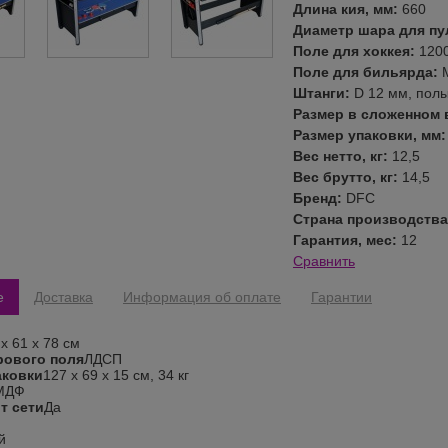
Длина кия, мм:
660
Диаметр шара для пу
Поле для хоккея:
120
Поле для бильярда:
Штанги:
D 12 мм, пол
Размер в сложенном 
Размер упаковки, мм
Вес нетто, кг:
12,5
Вес брутто, кг:
14,5
Бренд:
DFC
Страна производств
Гарантия, мес:
12
Сравнить
е
Доставка
Информация об оплате
Гарантии
х 61 х 78 см
рового поля
ЛДСП
аковки
127 х 69 х 15 см, 34 кг
МДФ
т сети
Да
й