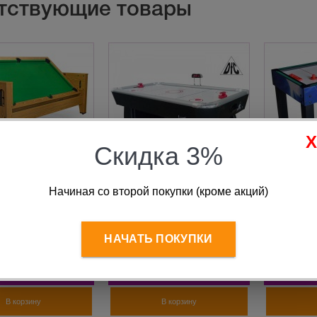
тствующие товары
Скидка 3%
Начиная со второй покупки (кроме акций)
рансформер
Игровой стол DFC Lucky
Многофу
r» 3 в 1 бильярд,
"2 В 1" аэрохоккей,
игровой 
ккей, настольный
теннис
«Universe
 217х107,5х81 см,
см, сини
НАЧАТЬ ПОКУПКИ
 цена:
107 925
руб.
48 390
руб.
30
4 687
руб.
В корзину
В корзину