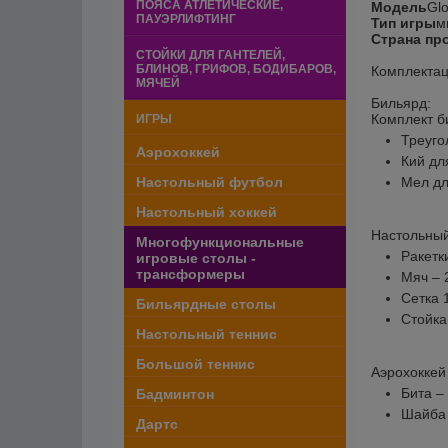
ПОЯСА АТЛЕТИЧЕСКИЕ,
Модель
Glo
ПАУЭРЛИФТИНГ
Тип игры
м
Страна пр
СТОЙКИ ДЛЯ ГАНТЕЛЕЙ,
БЛИНОВ, ГРИФОВ, БОДИБАРОВ,
Комплекта
МЯЧЕЙ
Бильярд:
Комплект б
ИГРЫ
Треуго
Аэрохоккей
Кий дл
Настольный футбол
Мел дл
Настольный хоккей
Настольный
Многофункциональные
Ракетки
игровые столы -
трансформеры
Мяч – 
Сетка 1
Бильярдные столы
Стойка 
Настольный теннис
Большой теннис
Аэрохоккей 
Бита –
Бадминтон
Шайба 
Дартс