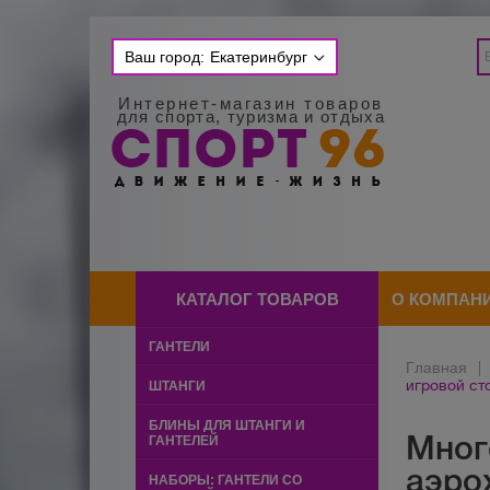
Ваш город:
Екатеринбург
Интернет-магазин товаров
для спорта, туризма и отдыха
КАТАЛОГ ТОВАРОВ
О КОМПАН
ГАНТЕЛИ
Главная
|
игровой ст
ШТАНГИ
БЛИНЫ ДЛЯ ШТАНГИ И
Мног
ГАНТЕЛЕЙ
аэро
НАБОРЫ: ГАНТЕЛИ СО