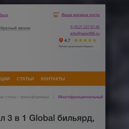
Ваша корзина пуста
Вход
8 (912) 247-
9
7-46
обратный звонок
info@sport96.ru
КЦИИ
СТАТЬИ
КОНТАКТЫ
е столы - трансформеры
|
Многофункциональный
3 в 1 Global бильярд,