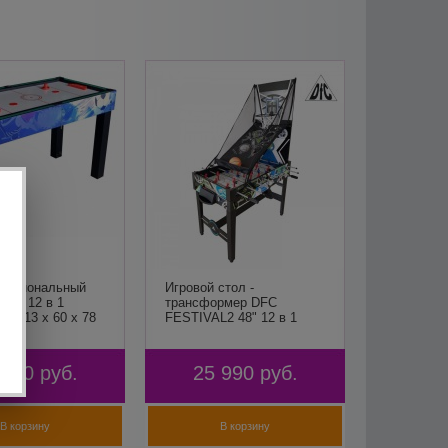
нкциональный
Игровой стол -
стол 12 в 1
трансформер DFC
» (113 х 60 х 78
FESTIVAL2 48" 12 в 1
й)
 690
руб.
25 990
руб.
В корзину
В корзину