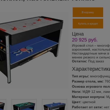
В корзину
Купить в кредит
Цена
20 925
руб.
Игровой стол – многофу
аэрохоккей, настольный
Нестандартные мячи в 
менее резкого и сильно
Остаток:
Под заказ
Характеристик
Тип игры:
многофункц
Размер стола, мм:
76
Основа игрового пол
Ноги:
МДФ 12 мм, лам
Материал корпуса:
М
Цвет:
цветной
Работает от сети:
нет