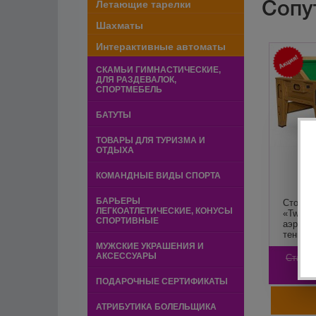
Сопу
Летающие тарелки
Шахматы
Интерактивные автоматы
СКАМЬИ ГИМНАСТИЧЕСКИЕ,
ДЛЯ РАЗДЕВАЛОК,
СПОРТМЕБЕЛЬ
БАТУТЫ
ТОВАРЫ ДЛЯ ТУРИЗМА И
ОТДЫХА
КОМАНДНЫЕ ВИДЫ СПОРТА
БАРЬЕРЫ
Cтол-т
ЛЕГКОАТЛЕТИЧЕСКИЕ, КОНУСЫ
«Twiste
СПОРТИВНЫЕ
аэрохо
теннис,
дуб
МУЖСКИЕ УКРАШЕНИЯ И
АКСЕССУАРЫ
Старая
10
ПОДАРОЧНЫЕ СЕРТИФИКАТЫ
АТРИБУТИКА БОЛЕЛЬЩИКА