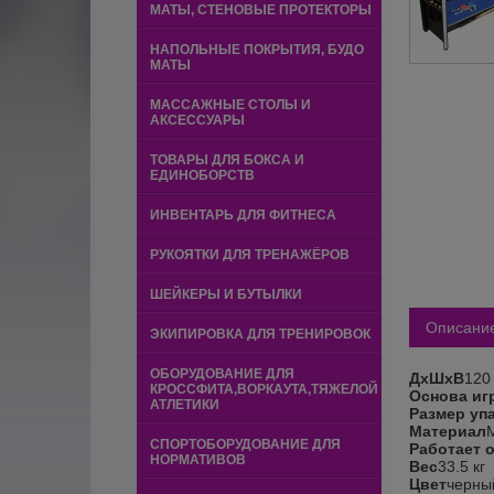
МАТЫ, СТЕНОВЫЕ ПРОТЕКТОРЫ
НАПОЛЬНЫЕ ПОКРЫТИЯ, БУДО
МАТЫ
МАССАЖНЫЕ СТОЛЫ И
АКСЕССУАРЫ
ТОВАРЫ ДЛЯ БОКСА И
ЕДИНОБОРСТВ
ИНВЕНТАРЬ ДЛЯ ФИТНЕСА
РУКОЯТКИ ДЛЯ ТРЕНАЖЁРОВ
ШЕЙКЕРЫ И БУТЫЛКИ
Описани
ЭКИПИРОВКА ДЛЯ ТРЕНИРОВОК
ОБОРУДОВАНИЕ ДЛЯ
ДхШхВ
120 
КРОССФИТА,ВОРКАУТА,ТЯЖЕЛОЙ
Основа иг
АТЛЕТИКИ
Размер уп
Материал
СПОРТОБОРУДОВАНИЕ ДЛЯ
Работает о
НОРМАТИВОВ
Вес
33.5 кг
Цвет
черны