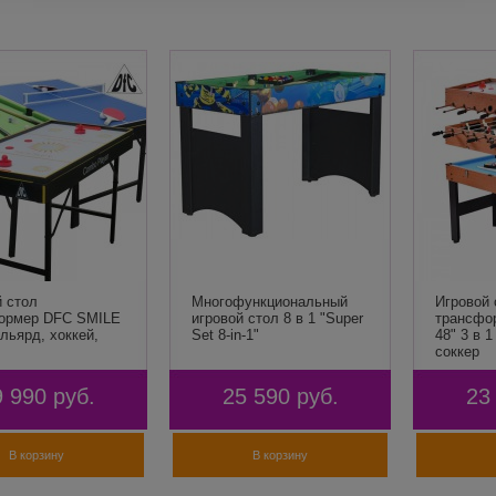
й стол
Многофункциональный
Игровой 
ормер DFC SMILE
игровой стол 8 в 1 "Super
трансфо
ильярд, хоккей,
Set 8-in-1"
48" 3 в 
соккер
9 990
руб.
25 590
руб.
23
В корзину
В корзину