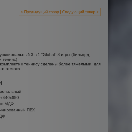
< Предыдущий товар
Следующий товар >
нкциональный 3 в 1 "Global" 3 игры (бильярд,
 теннис).
комплекте к теннису сделаны более тяжелыми, для
го отскока.
и
иональный
0х440х690
я:
МДФ
инированный ПВХ
ДФ