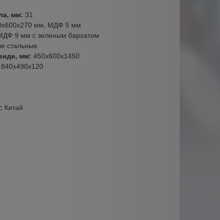
ла, мм:
31
0х600х270 мм, МДФ 5 мм
МДФ 9 мм с зеленым бархатом
ые стальные
виде, мм:
450х600х1450
:
840х490х120
а:
Китай