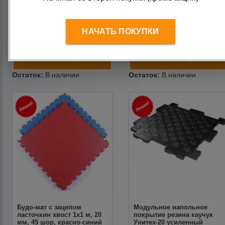
мм, 45 шор, желто-зеленый
мм, 45 шор, черно-серый
Трид
Трид
1 250
руб.
1 250
руб.
НАЧАТЬ ПОКУПКИ
1 100
руб.
1 100
руб.
Будо-мат с зацепом
Модульное напольное
ласточкин хвост 1х1 м, 20
покрытие резина каучук
мм, 45 шор, красно-синий
Унитех-20 усиленный