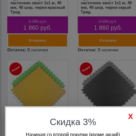
ласточкин хвост 1х1 м, 40
ласточкин хвост 1х1 м, 40
мм, 40 шор, черно-красный
мм, 40 шор, черно-серый
Трид
Трид
2 150
руб.
2 150
руб.
1 860
руб.
1 860
руб.
Скидка 3%
Будо-мат с зацепом
Будо мат с зацепом
Начиная со второй покупки (кроме акций)
ласточкин хвост 1х1 м, 20
ласточкин хвост 1х1 м, 20