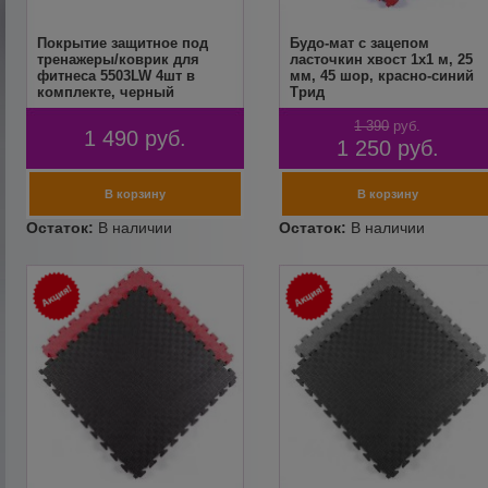
Покрытие защитное под
Будо-мат с зацепом
тренажеры/коврик для
ласточкин хвост 1х1 м, 25
фитнеса 5503LW 4шт в
мм, 45 шор, красно-синий
комплекте, черный
Трид
1 390
руб.
1 490
руб.
1 250
руб.