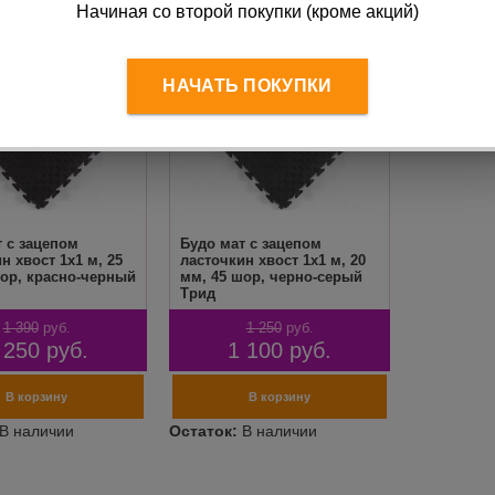
Начиная со второй покупки (кроме акций)
НАЧАТЬ ПОКУПКИ
 с зацепом
Будо мат с зацепом
н хвост 1х1 м, 25
ласточкин хвост 1х1 м, 20
шор, красно-черный
мм, 45 шор, черно-серый
Трид
1 390
руб.
1 250
руб.
 250
руб.
1 100
руб.