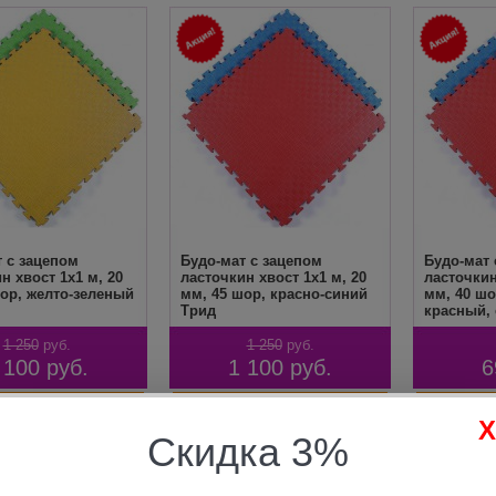
 с зацепом
Будо-мат с зацепом
Будо-мат 
н хвост 1х1 м, 20
ласточкин хвост 1х1 м, 20
ласточкин
ор, желто-зеленый
мм, 45 шор, красно-синий
мм, 40 шо
Трид
красный, 
бежевый,
1 250
руб.
1 250
руб.
 100
руб.
1 100
руб.
6
Скидка 3%