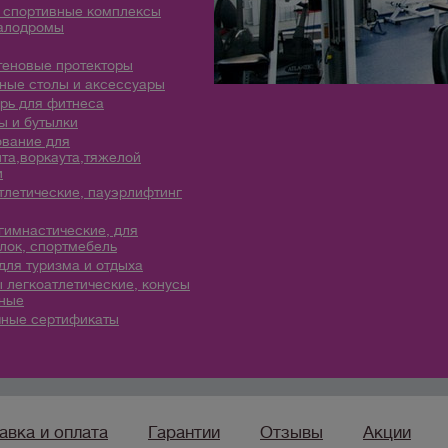
 спортивные комплексы
алодромы
теновые протекторы
ые столы и аксессуары
рь для фитнеса
 и бутылки
вание для
та,воркаута,тяжелой
и
тлетические, пауэрлифтинг
гимнастические, для
лок, спортмебель
для туризма и отдыха
 легкоатлетические, конусы
ные
ные сертификаты
авка и оплата
Гарантии
Отзывы
Акции