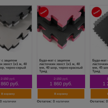
 с зацепом
Будо-мат с зацепом
Будо-мат 
н хвост 1х1 м, 40
ласточкин хвост 1х1 м, 40
ласточкин
шор, черно-серый
мм, 40 шор, черно-красный
мм, 45 шо
Трид
Трид
2 150
руб.
2 150
руб.
 860
руб.
1 860
руб.
1 