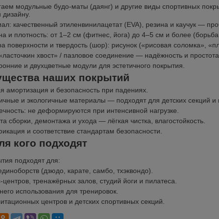
аем модульные будо-маты (даянг) и другие виды спортивных покр
 дизайну.
ал: качественный этиленвинилацетат (EVA), резина и каучук — пр
а и плотность: от 1–2 см (фитнес, йога) до 4–5 см и более (борьба
ра поверхности и твердость (шор): рисунок («рисовая соломка», «п
«ласточкин хвост» / пазловое соединение — надёжность и простота
ронние и двухцветные модули для эстетичного покрытия.
щества наших покрытий
я амортизация и безопасность при падениях.
ичные и экологичные материалы — подходят для детских секций и 
ечность: не деформируются при интенсивной нагрузке.
та сборки, демонтажа и ухода — лёгкая чистка, влагостойкость.
икация и соответствие стандартам безопасности.
для кого подходят
тия подходят для:
единоборств (дзюдо, карате, самбо, тхэквондо).
-центров, тренажёрных залов, студий йоги и пилатеса.
его использования для тренировок.
итационных центров и детских спортивных секций.