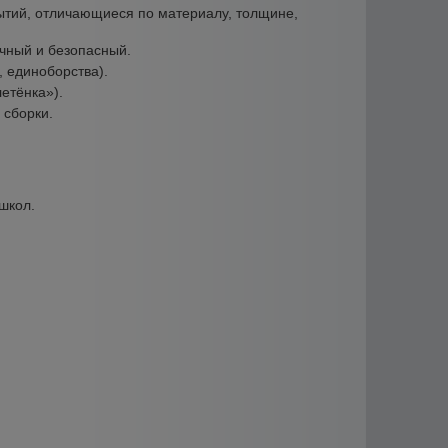
ытий, отличающиеся по материалу, толщине,
очный и безопасный.
, единоборства).
летёнка»).
 сборки.
школ.