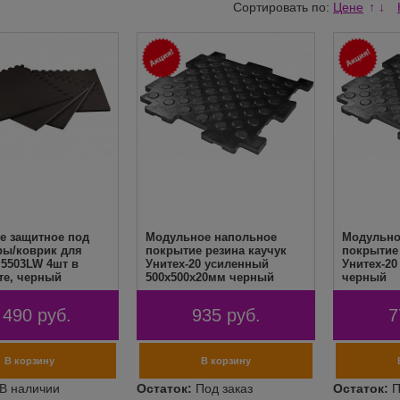
Сортировать по:
Цене
↑
↓
е защитное под
Модульное напольное
Модульно
ры/коврик для
покрытие резина каучук
покрытие 
 5503LW 4шт в
Унитех-20 усиленный
Унитех-20
те, черный
500х500х20мм черный
черный
 490
руб.
935
руб.
7