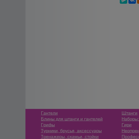
Гантели
Штанги
Блины для штанги и гантелей
Наборы:
Грифы
Гири
Турники, брусья, аксессуары
Неопрен
Тренажеры, скамьи, стойки
Профес