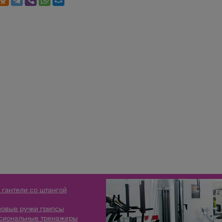
 гантели со штангой
овые ручки грипсы
сиональные тренажеры