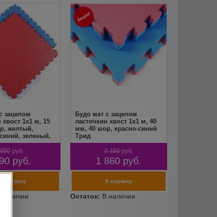
с зацепом
Будо мат с зацепом
 хвост 1х1 м, 15
ласточкин хвост 1х1 м, 40
р, желтый,
мм, 40 шор, красно-синий
синий, зеленый,
Трид
 серый Трид
850
руб.
2 150
руб.
90
руб.
1 860
руб.