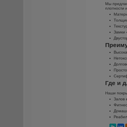
Мы предлаг
плотности и
Матери
Толщин
Тексту
Замки 
Двусто
Преиму
Высока
Нетокс
Долгов
Просто
Сертиф
Где и 
Наши покры
Залов 
Фитнес
Домашн
Реабил