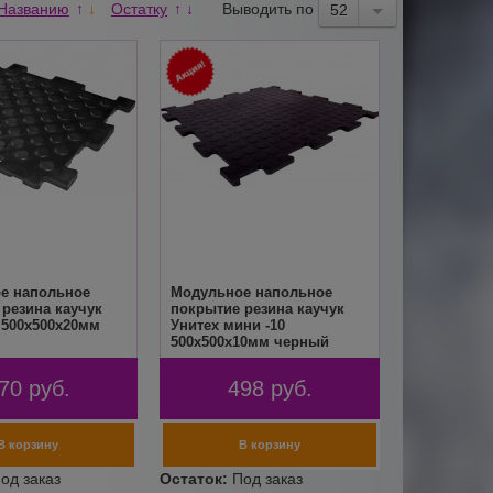
Названию
Остатку
Выводить по
↑
↓
↑
↓
52
е напольное
Модульное напольное
резина каучук
покрытие резина каучук
 500х500х20мм
Унитех мини -10
500х500х10мм черный
70
руб.
498
руб.