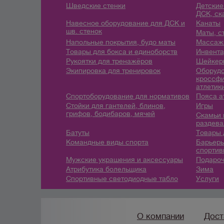
Шведские стенки
Детские
ДСК, ск
Навесное оборудование для ДСК и
Канаты
шв. стенок
Маты, с
Напольные покрытия, будо маты
Массажн
Товары для бокса и единоборств
Инвента
Рукоятки для тренажёров
Шейкеры
Экипировка для тренировок
Оборудо
кроссфи
атлетик
Спортоборудование для нормативов
Пояса а
Стойки для гантелей, блинов,
Игры
грифов, бодибаров, мячей
Скамьи 
раздева
Батуты
Товары 
Командные виды спорта
Барьеры
спортив
Мужские украшения и аксессуары
Подароч
Атрибутика болельщика
Зима
Спортивные светодиодные табло
Услуги
О компании
Дост