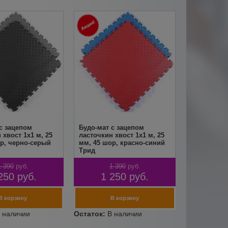
с зацепом
Будо-мат с зацепом
 хвост 1х1 м, 25
ласточкин хвост 1х1 м, 25
р, черно-серый
мм, 45 шор, красно-синий
Трид
1 390
руб.
1 390
руб.
250
руб.
1 250
руб.