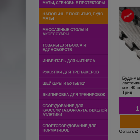
МАТЫ, СТЕНОВЫЕ ПРОТЕКТОРЫ
НАПОЛЬНЫЕ ПОКРЫТИЯ, БУДО
МАТЫ
МАССАЖНЫЕ СТОЛЫ И
АКСЕССУАРЫ
ТОВАРЫ ДЛЯ БОКСА И
ЕДИНОБОРСТВ
ИНВЕНТАРЬ ДЛЯ ФИТНЕСА
РУКОЯТКИ ДЛЯ ТРЕНАЖЁРОВ
Будо-мат
ласточки
ШЕЙКЕРЫ И БУТЫЛКИ
мм, 40 
Трид
ЭКИПИРОВКА ДЛЯ ТРЕНИРОВОК
ОБОРУДОВАНИЕ ДЛЯ
1
КРОССФИТА,ВОРКАУТА,ТЯЖЕЛОЙ
АТЛЕТИКИ
СПОРТОБОРУДОВАНИЕ ДЛЯ
НОРМАТИВОВ