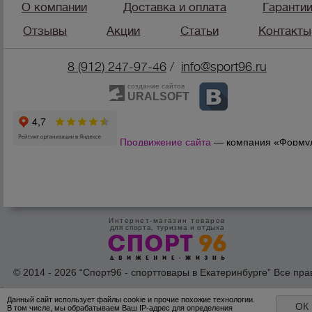
О компании
Доставка и оплата
Гаранти
Отзывы
Акции
Статьи
Контакты
8 (912) 247-9
7-46
/
info@sport96.ru
создание сайтов
URALSOFT
Продвижение сайта
— компания «Форму
Продаж»
Интернет-магазин товаров
для спорта, туризма и отдыха
© 2014 - 2026 “Спорт96 - спорттовары в Екатеринбурге” Все пра
защишены /
Оферта
/
Согласие на обработку персональных дан
Данный сайт использует файлы cookie и прочие похожие технологии.
ОК
В том числе, мы обрабатываем Ваш IP-адрес для определения