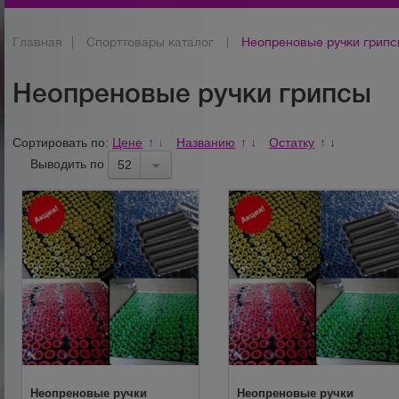
Главная
|
Спорттовары каталог
|
Неопреновые ручки грип
Неопреновые ручки грипсы
Сортировать по:
Цене
Названию
Остатку
↑
↓
↑
↓
↑
↓
Выводить по
52
Неопреновые ручки
Неопреновые ручки