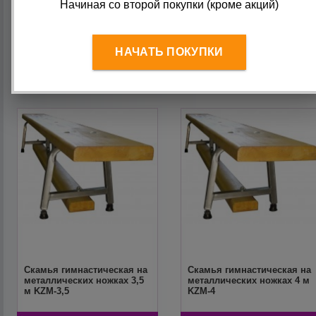
Начиная со второй покупки (кроме акций)
8 660
руб.
9 010
руб.
НАЧАТЬ ПОКУПКИ
Скамья гимнастическая на
Скамья гимнастическая на
металлических ножках 3,5
металлических ножках 4 м
м KZM-3,5
KZM-4