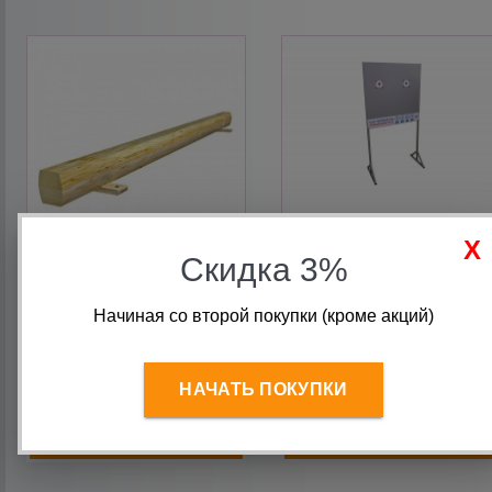
Скидка 3%
Бревно гимнастическое 4
Стрелковый стенд для
метра с опорами
пневматического тира MN
Начиная со второй покупки (кроме акций)
12 500
руб.
9 140
руб.
НАЧАТЬ ПОКУПКИ
В корзину
В корзину