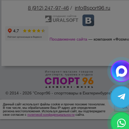
8 (912) 247-9
7-46
/
info@sport96.ru
создание сайтов
URALSOFT
Продвижение сайта
— компания «Форму
Продаж»
Интернет-магазин товаров
для спорта, туризма и отдыха
© 2014 - 2026 “Спорт96 - спорттовары в Екатеринбурге” Все пра
защишены /
Оферта
/
Согласие на обработку персональных дан
Данный сайт использует файлы cookie и прочие похожие технологии.
ОК
В том числе, мы обрабатываем Ваш IP-адрес для определения
региона местоположения. Используя данный сайт, вы подтверждаете
свое согласие с
политикой конфиденциальности
сайта.