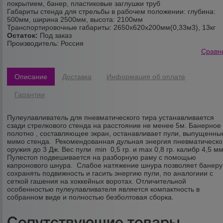
покрытием, банер, пластиковые заглушки труб
Габариты стенда для стрельбы в рабочем положении: глубина:
500мм, ширина 2500мм, высота: 2100мм
Транспортировочные габариты: 2650х620х200мм(0,33м3), 13кг
Остаток:
Под заказ
Производитель:
Россия
Сравн
Описание
Доставка
Информация об оплате
Гарантии
Пулеулавливатель для пневматического тира устанавливается
сзади
стрелкового стенда
на расстояние не менее 5м. Банерное
полотно , составляющее экран, останавливает пули, выпущенны
мимо стенда. Рекомендованная дульная энергия пневматическо
оружия до 3 Дж. Вес пули min 0,5 гр. и max 0,8 гр. калибр 4,5 мм
Пулестоп подвешивается на разборную раму с помощью
капронового шнура. Слабое натяжение шнура позволяет банеру
сохранять подвижность и гасить энергию пули, по аналогиии с
сеткой гашения на хоккейных воротах. Отличительной
особенностью пулеулавливателя является компактность в
собранном виде и полностью безболтовая сборка.
Сопутствующие товары