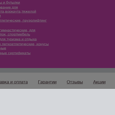
 и бутылки
вание для
та,воркаута,тяжелой
и
тлетические, пауэрлифтинг
гимнастические, для
лок, спортмебель
для туризма и отдыха
 легкоатлетические, конусы
ные
ные сертификаты
авка и оплата
Гарантии
Отзывы
Акции
sport96.ru
— ко