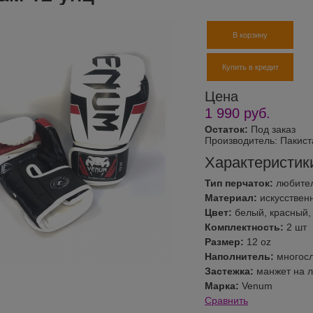
В корзину
Купить в кредит
Цена
1 990
руб.
Остаток:
Под заказ
Производитель:
Пакист
Характеристик
Тип перчаток:
любите
Материал:
искусствен
Цвет:
белый, красный,
Комплектность:
2 шт
Размер:
12 oz
Наполнитель:
многос
Застежка:
манжет на л
Марка:
Venum
Сравнить