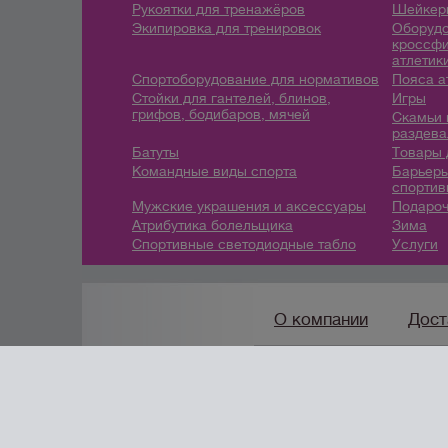
Рукоятки для тренажёров
Шейкеры
Экипировка для тренировок
Оборудо
кроссфи
атлетик
Спортоборудование для нормативов
Пояса а
Стойки для гантелей, блинов,
Игры
грифов, бодибаров, мячей
Скамьи 
раздева
Батуты
Товары 
Командные виды спорта
Барьеры
спортив
Мужские украшения и аксессуары
Подароч
Атрибутика болельщика
Зима
Спортивные светодиодные табло
Услуги
О компании
Дост
8 (912) 247-9
7-46
/
info@
создание сайтов
URALSOFT