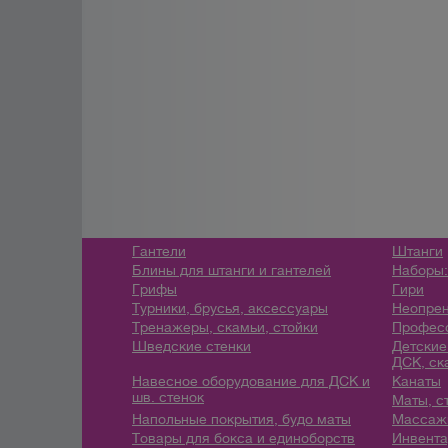
Гантели
Штанги
Блины для штанги и гантелей
Наборы:
Грифы
Гири
Турники, брусья, аксессуары
Неопрен
Тренажеры, скамьи, стойки
Профес
Шведские стенки
Детские
ДСК, ск
Навесное оборудование для ДСК и
Канаты
шв. стенок
Маты, с
Напольные покрытия, будо маты
Массажн
Товары для бокса и единоборств
Инвента