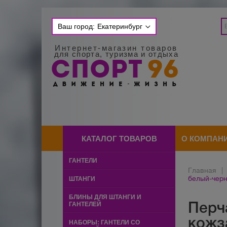
Ваш город:
Екатеринбург
Интернет-магазин товаров
для спорта, туризма и отдыха
КАТАЛОГ ТОВАРОВ
О КОМПАН
ГАНТЕЛИ
Главная
|
белый-черн
ШТАНГИ
БЛИНЫ ДЛЯ ШТАНГИ И
Перч
ГАНТЕЛЕЙ
кожз
НАБОРЫ: ГАНТЕЛИ СО