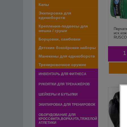
Капы
Экипировка для
единоборств
Крепления-подвесы для
Перчат
мешка / груши
иск.кож
RUSCO
Борцовки, самбовки
Детские боксёрские наборы
1
Манекены для единоборств
Тренировочное оружие
ИНВЕНТАРЬ ДЛЯ ФИТНЕСА
РУКОЯТКИ ДЛЯ ТРЕНАЖЁРОВ
ШЕЙКЕРЫ И БУТЫЛКИ
ЭКИПИРОВКА ДЛЯ ТРЕНИРОВОК
ОБОРУДОВАНИЕ ДЛЯ
КРОССФИТА,ВОРКАУТА,ТЯЖЕЛОЙ
АТЛЕТИКИ