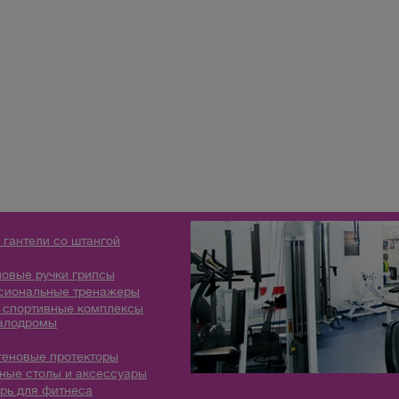
 гантели со штангой
овые ручки грипсы
сиональные тренажеры
 спортивные комплексы
алодромы
теновые протекторы
ые столы и аксессуары
рь для фитнеса