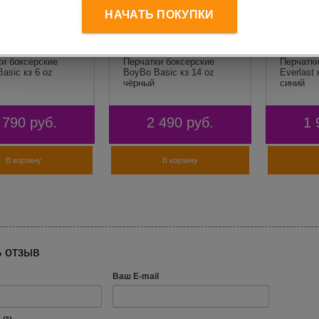
НАЧАТЬ ПОКУПКИ
ки боксерские
Перчатки боксерские
Перчатки
asic кз 6 oz
BoyBo Basic кз 14 oz
Everlast
чёрный
синий
 790
руб.
2 490
руб.
1 
В корзину
В корзину
 отзыв
Ваш E-mail