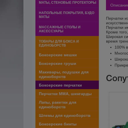
МАТЫ, СТЕНОВЫЕ ПРОТЕКТОРЫ
Описани
НАПОЛЬНЫЕ ПОКРЫТИЯ, БУДО
МАТЫ
Перчатки и
искусствен
МАССАЖНЫЕ СТОЛЫ И
Перчатки и
АКСЕССУАРЫ
Кроме того
Широкая си
время трен
ТОВАРЫ ДЛЯ БОКСА И
ЕДИНОБОРСТВ
100% в
Многос
Боксерские мешки
Широка
Боксерские груши
Прикре
Макивары, подушки для
Сопу
единоборств
Боксерские перчатки
Перчатки ММА, шингарды
Лапы, ракетки для
единоборств
Шлемы для единоборств
Боксерские бинты