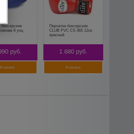
 боксерские
Перчатки боксерские
 кожзам 8 унц
CLUB PVC CS-365 12oz
красный
990
руб.
1 680
руб.
В корзину
В корзину