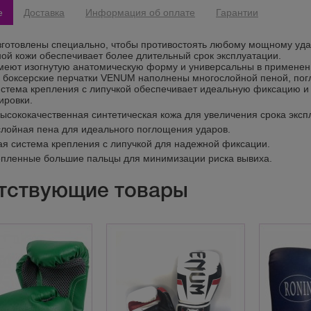
е
Доставка
Информация об оплате
Гарантии
зготовлены специально, чтобы противостоять любому мощному удару
ной кожи обеспечивает более длительный срок эксплуатации.
меют изогнутую анатомическую форму и универсальны в применен
, боксерские перчатки VENUM наполнены многослойной пеной, п
стема крепления с липучкой обеспечивает идеальную фиксацию и
ировки.
ысококачественная синтетическая кожа для увеличения срока эксп
лойная пена для идеального поглощения ударов.
я система крепления с липучкой для надежной фиксации.
пленные большие пальцы для минимизации риска вывиха.
тствующие товары