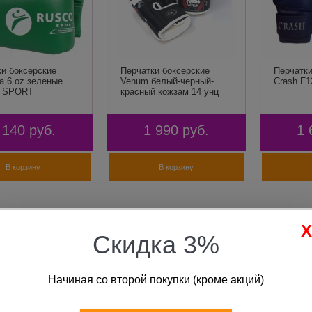
ки боксерские
Перчатки боксерские
Перчатки
а 6 oz зеленые
Venum белый-черный-
Crash F1
 SPORT
красный кожзам 14 унц
 140
руб.
1 990
руб.
1 
В корзину
В корзину
Скидка 3%
Начиная со второй покупки (кроме акций)