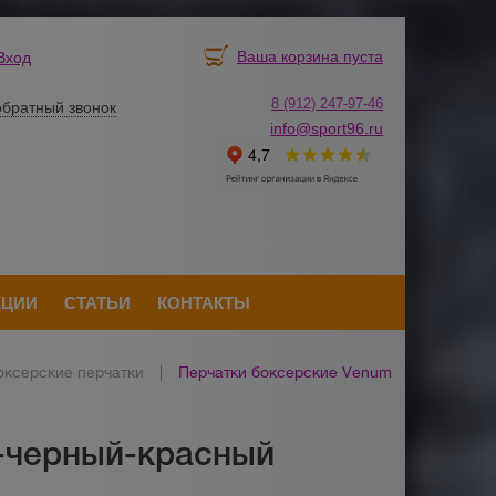
Ваша корзина пуста
Вход
8 (912) 247-
9
7-46
обратный звонок
info@sport96.ru
КЦИИ
СТАТЬИ
КОНТАКТЫ
оксерские перчатки
|
Перчатки боксерские Venum
-черный-красный