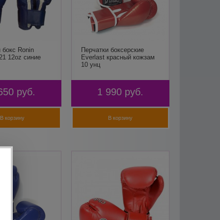
 бокс Ronin
Перчатки боксерские
21 12oz синие
Everlast красный кожзам
10 унц
650
руб.
1 990
руб.
В корзину
В корзину