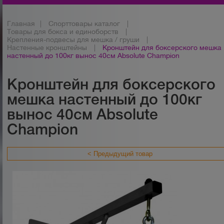
Главная
|
Спорттовары каталог
|
Товары для бокса и единоборств
|
Крепления-подвесы для мешка / груши
|
Настенные кронштейны
|
Кронштейн для боксерского мешка
настенный до 100кг вынос 40см Absolute Champion
Кронштейн для боксерского
мешка настенный до 100кг
вынос 40см Absolute
Champion
< Предыдущий товар