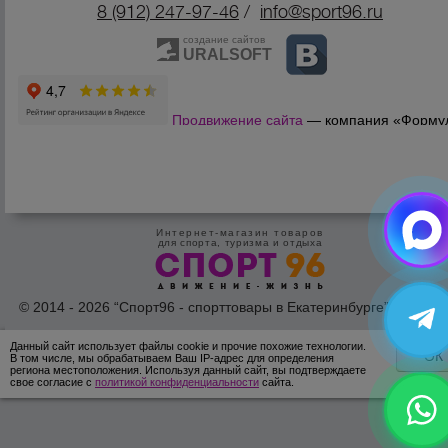
8 (912) 247-9
7-46
/
info@sport96.ru
создание сайтов
URALSOFT
Продвижение сайта
— компания «Форму
Продаж»
Интернет-магазин товаров
для спорта, туризма и отдыха
© 2014 - 2026 “Спорт96 - спорттовары в Екатеринбурге” Все пра
защишены /
Оферта
/
Согласие на обработку персональных дан
Данный сайт использует файлы cookie и прочие похожие технологии.
ОК
В том числе, мы обрабатываем Ваш IP-адрес для определения
региона местоположения. Используя данный сайт, вы подтверждаете
свое согласие с
политикой конфиденциальности
сайта.