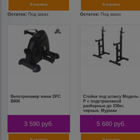
Велотренажер мини DFC
Стойки под штангу Модель-
B806
Р с подстраховкой
разборные до 150кг,
черные, Мурман
3 590
руб.
5 680
руб.