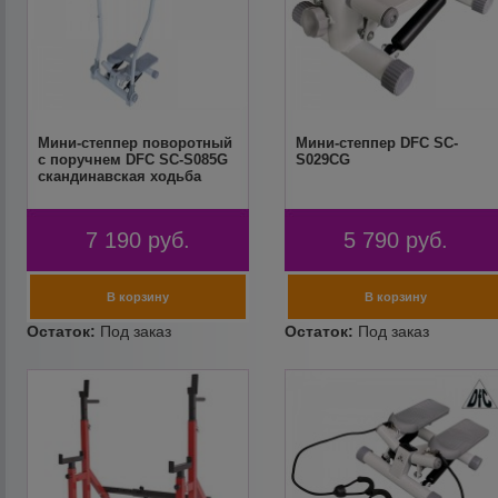
Мини-степпер поворотный
Мини-степпер DFC SC-
с поручнем DFC SC-S085G
S029CG
скандинавская ходьба
7 190
руб.
5 790
руб.