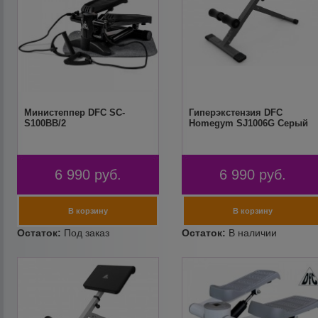
Министеппер DFC SC-
Гиперэкстензия DFC
S100BB/2
Homegym SJ1006G Серый
6 990
руб.
6 990
руб.