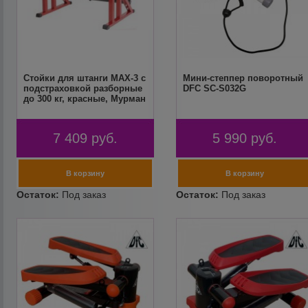
Стойки для штанги MAX-3 с
Мини-степпер поворотный
подстраховкой разборные
DFC SC-S032G
до 300 кг, красные, Мурман
7 409
руб.
5 990
руб.