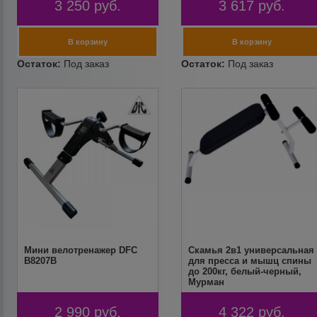
3 250
руб.
3 617
руб.
Мини велотренажер DFC
Скамья 2в1 универсальная
B8207B
для пресса и мышц спины
до 200кг, белый-черный,
Мурман
2 990
руб.
4 322
руб.