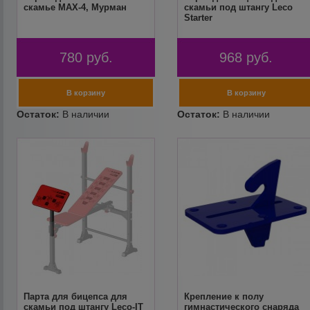
скамье MAX-4, Мурман
скамьи под штангу Leco
Starter
780
руб.
968
руб.
Парта для бицепса для
Крепление к полу
скамьи под штангу Leco-IT
гимнастического снаряда