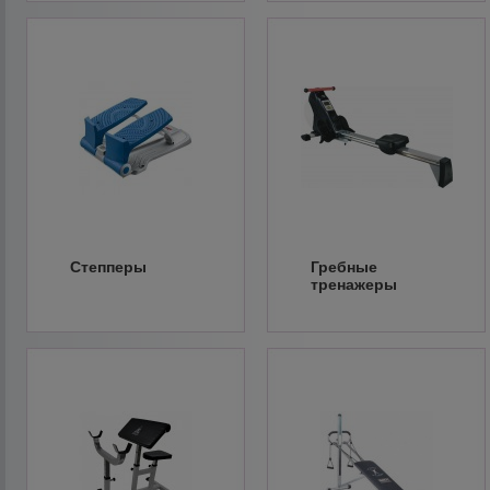
Степперы
Гребные
тренажеры