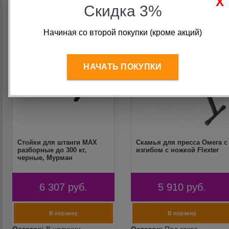
Скидка 3%
Начиная со второй покупки (кроме акций)
НАЧАТЬ ПОКУПКИ
Стойки для штанги MAX
Скамья для пресса Омега с
разборные до 300 кг,
изгибом с ножкой Flexter
черные, Мурман
6 307
руб.
5 910
руб.