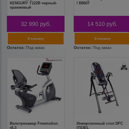
KENGURY T122B черный-
/ B8607
оранжевый
32 990
руб.
14 510
руб.
Велотренажер Freemotion
Инверсионный стол DFC
r8.3
IT03EL