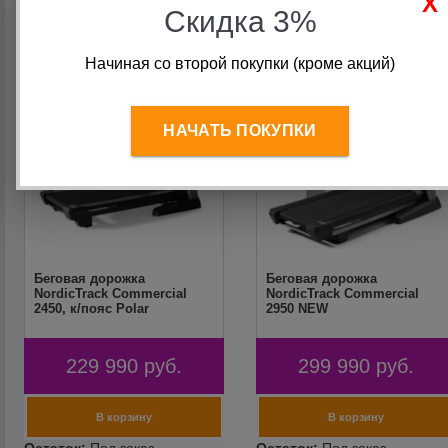
Скидка 3%
Начиная со второй покупки (кроме акций)
НАЧАТЬ ПОКУПКИ
Беговая дорожка
Беговая дорожка
NordicTrack Commercial
NordicTrack Commercial
2450, к/пояс Polar
2950 NEW
229 990
руб.
299 990
руб.