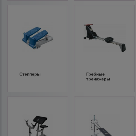
Степперы
Гребные
тренажеры