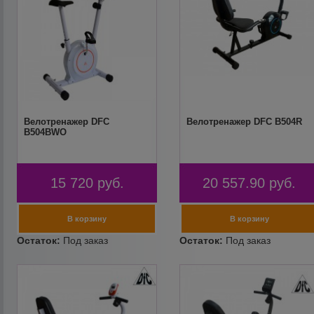
Велотренажер DFC
Велотренажер DFC B504R
B504BWO
15 720
руб.
20 557.90
руб.