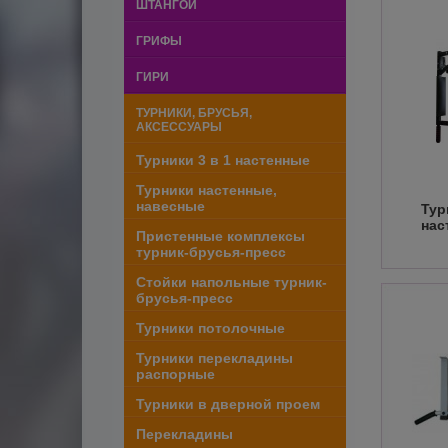
ШТАНГОЙ
ГРИФЫ
ГИРИ
ТУРНИКИ, БРУСЬЯ,
АКСЕССУАРЫ
Турники 3 в 1 настенные
Турники настенные,
навесные
Тур
нас
Пристенные комплексы
турник-брусья-пресс
Стойки напольные турник-
брусья-пресс
Турники потолочные
Турники перекладины
распорные
Турники в дверной проем
Перекладины