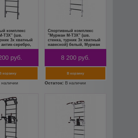
ый комплекс
Спортивный комплекс
-Т3X" (шв.
"Мурман М-Т3X" (шв.
урник 3х хватный
стенка, турник 3х хватный
 антик-серебро,
навесной) белый, Мурман
200
руб.
8 200
руб.