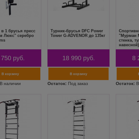
 в 1 брусья пресс
Турник-брусья DFC Power
Спортивн
м Люкс" серебро
Tower G-ADVENOR до 135кг
"Мурман М
yms
стенка, т
навесной)
Мурман
 750
руб.
18 990
руб.
8 