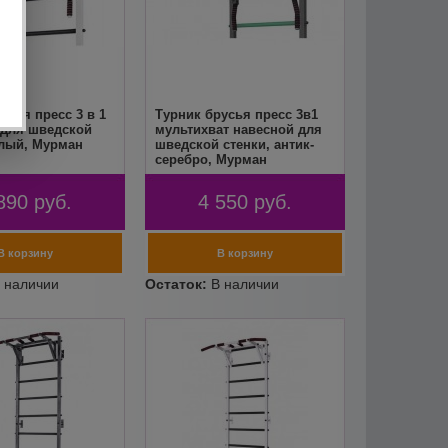
усья пресс 3 в 1
Турник брусья пресс 3в1
 для шведской
мультихват навесной для
елый, Мурман
шведской стенки, антик-
серебро, Мурман
890
руб.
4 550
руб.