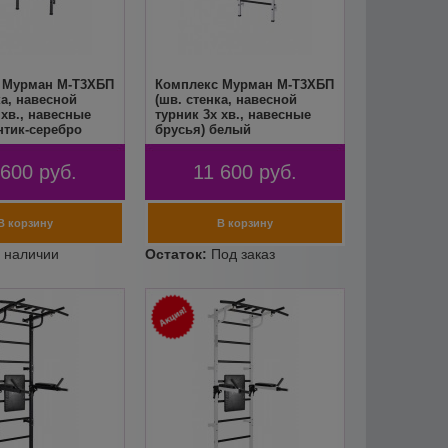
 Мурман М-Т3ХБП
Комплекс Мурман М-Т3ХБП
ка, навесной
(шв. стенка, навесной
 хв., навесные
турник 3х хв., навесные
нтик-серебро
брусья) белый
 600
руб.
11 600
руб.