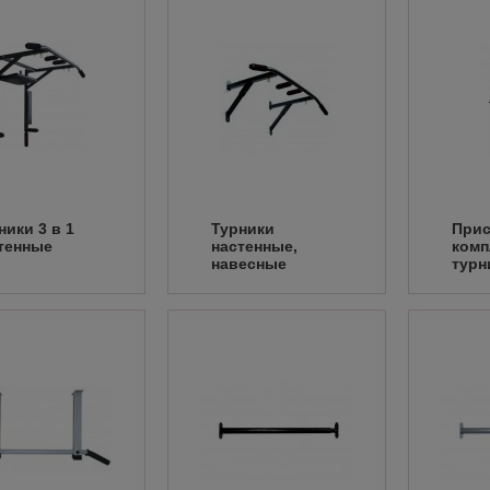
ники 3 в 1
Турники
Прис
тенные
настенные,
комп
навесные
турн
прес