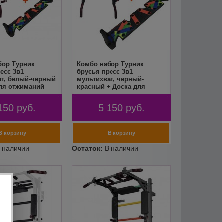
бор Турник
Комбо набор Турник
есс 3в1
брусья пресс 3в1
ат, белый-черный
мультихват, черный-
для отжиманий
красный + Доска для
Stand, Мурман
отжиманий Push Up Stand,
Мурман
150
руб.
5 150
руб.