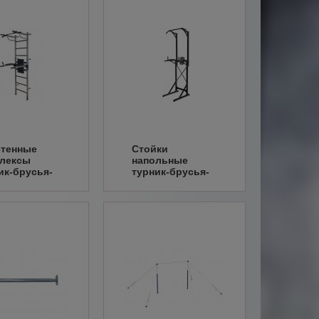
тенные
Стойки
лексы
напольные
ик-брусья-
турник-брусья-
с
пресс