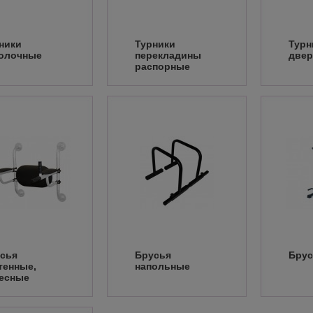
ники
Турники
Турн
олочные
перекладины
двер
распорные
сья
Брусья
Брус
тенные,
напольные
есные