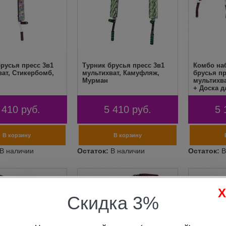
русья пресс 3в1
Турник брусья пресс 3в1
Комбо на
ват, Стикербомб,
мультихват, Камуфляж,
брусья пр
Мурман
мультихв
+ Доска 
Push Up 
 410
руб.
5 410
руб.
5 
Скидка 3%