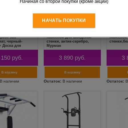
Начиная со второй покупки (кроме акций)
НАЧАТЬ ПОКУПКИ
абор Турник
Турник брусья пресс 3 в 1
Турник бр
ресс 3в1
навесной для шведской
навесной
ат, черный-
стенки, антик-серебро,
стенки,б
+ Доска для
Мурман
ий Push Up Stand,
 150
руб.
3 890
руб.
3 