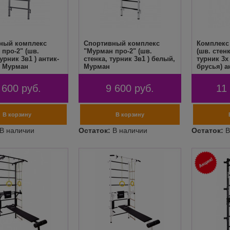
ный комплекс
Спортивный комплекс
Комплекс
про-2" (шв.
"Мурман про-2" (шв.
(шв. стен
турник 3в1 ) антик-
стенка, турник 3в1 ) белый,
турник 3х
, Мурман
Мурман
брусья) а
 600
руб.
9 600
руб.
11