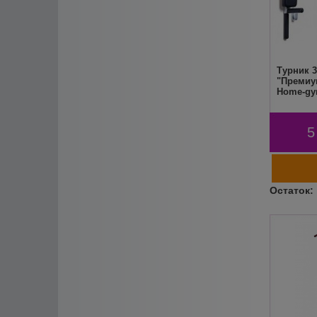
Турник 3
"Премиу
Home-g
5