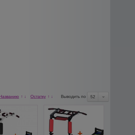
Названию
Остатку
Выводить по
↑
↓
↑
↓
52