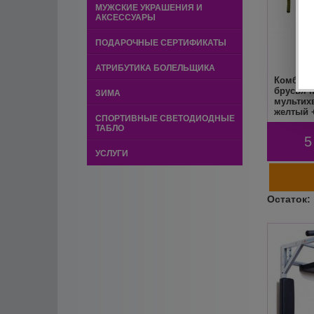
МУЖСКИЕ УКРАШЕНИЯ И
АКСЕССУАРЫ
ПОДАРОЧНЫЕ СЕРТИФИКАТЫ
АТРИБУТИКА БОЛЕЛЬЩИКА
Комбо н
брусья п
ЗИМА
мультихв
желтый 
СПОРТИВНЫЕ СВЕТОДИОДНЫЕ
отжиман
ТАБЛО
Мурман
5
УСЛУГИ