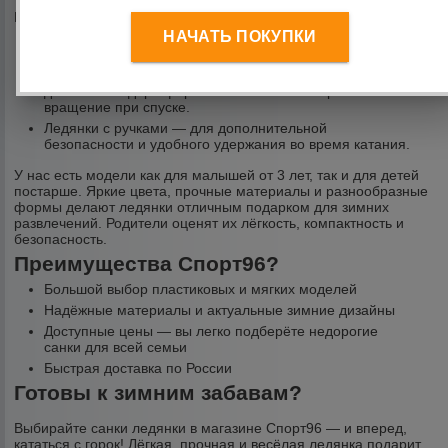
В каталоге Спорт96 представлены различные виды ледянок:
НАЧАТЬ ПОКУПКИ
Пластиковые ледянки — прочные, устойчивы к морозу,
не боятся влаги и легко моются.
Круглые ледянки — классический вариант, удобный для
детей. Благодаря форме обеспечивают хорошее
вращение при спуске.
Ледянки с ручками — для дополнительной
безопасности и удобного удержания во время катания.
У нас есть модели как для малышей от 3 лет, так и для детей
постарше. Яркие цвета, прочные материалы и разнообразные
формы делают ледянки отличным подарком для зимних
развлечений. Родители оценят их лёгкость, компактность и
безопасность.
Преимущества Спорт96?
Большой выбор пластиковых и мягких моделей
Надёжные материалы и актуальные зимние дизайны
Доступные цены — вы легко подберёте недорогие
санки для всей семьи
Быстрая доставка по России
Готовы к зимним забавам?
Выбирайте санки ледянки в магазине Спорт96 — и вперед,
кататься с горок! Лёгкая, прочная и весёлая ледянка подарит