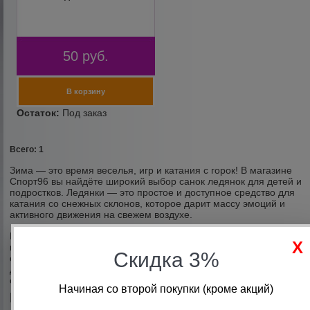
50
руб.
Всего: 1
Зима — это время веселья, игр и катания с горок! В магазине
Спорт96 вы найдёте широкий выбор санок ледянок для детей и
подростков. Ледянки — это простое и доступное средство для
катания со снежных склонов, которое дарит массу эмоций и
активного движения на свежем воздухе.
В отличие от традиционных санок, ледянка — это лёгкое,
компактное изделие, которое удобно носить с собой. Она
Скидка 3%
отлично подходит для катания с горки в парке, во дворе или на
даче. Благодаря своей конструкции, ледянки легко набирают
скорость и обеспечивают отличное скольжение.
Начиная со второй покупки (кроме акций)
Какие бывают ледянки?