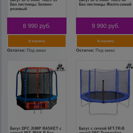
Без лестницы Зелено-
Без лестницы Желто-синий
розовый
8 990
руб.
9 990
руб.
Батут DFC JUMP BASKET с
Батут с сеткой 6FT-TR-B
сеткой 5FT-JBSK-B Без
синий DFC Trampoline