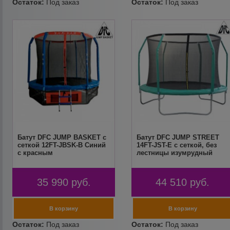
Батут DFC JUMP BASKET с
Батут DFC JUMP STREET
сеткой 12FT-JBSK-B Синий
14FT-JST-E c сеткой, без
с красным
лестницы изумрудный
35 990
руб.
44 510
руб.