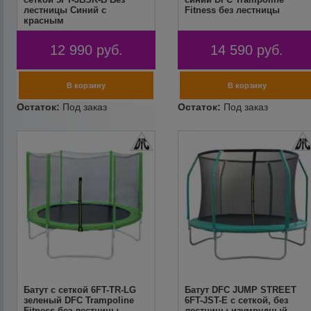
лестницы Синий с
Fitness без лестницы
красным
12 990
руб.
14 590
руб.
Батут с сеткой 6FT-TR-LG
Батут DFC JUMP STREET
зеленый DFC Trampoline
6FT-JST-E c сеткой, без
Fitness без лестницы
лестницы изумрудный