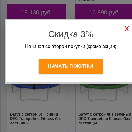
18 130
руб.
16 990
руб.
Скидка 3%
Начиная со второй покупки (кроме акций)
НАЧАТЬ ПОКУПКИ
Батут с сеткой 8FT синий
Батут с сеткой 8FT зеленый
DFC Trampoline Fitness без
DFC Trampoline Fitness без
лестницы
лестницы