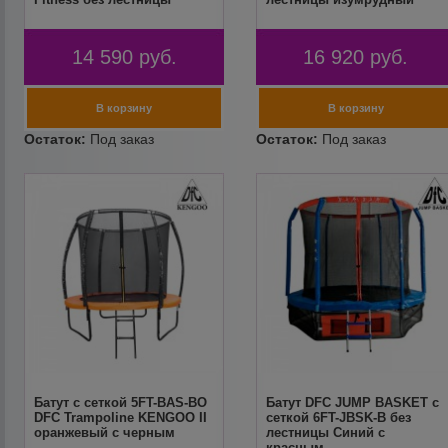
14 590
руб.
16 920
руб.
Батут с сеткой 5FT-BAS-BO
Батут DFC JUMP BASKET с
DFC Trampoline KENGOO II
сеткой 6FT-JBSK-B без
оранжевый с черным
лестницы Синий с
красным