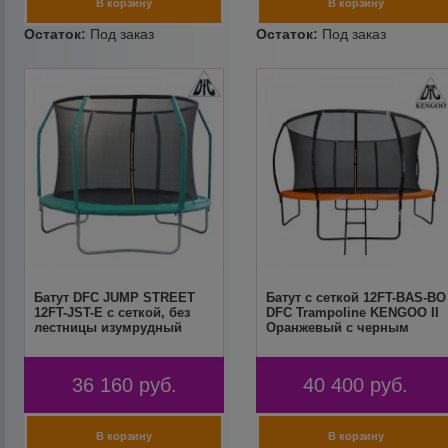
Батут DFC JUMP STREET
Батут с сеткой 12FT-BAS-BO
12FT-JST-E c сеткой, без
DFC Trampoline KENGOO II
лестницы изумрудный
Оранжевый с черным
36 160
руб.
40 400
руб.