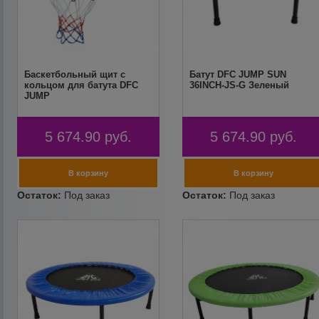
Баскетбольный щит с
Батут DFC JUMP SUN
кольцом для батута DFC
36INCH-JS-G Зеленый
JUMP
5 674.90
руб.
5 674.90
руб.