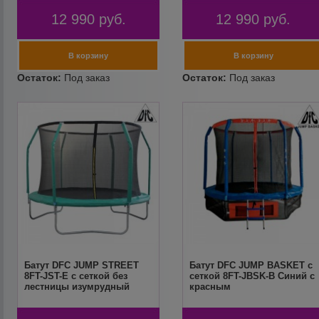
12 990
руб.
12 990
руб.
Батут DFC JUMP STREET
Батут DFC JUMP BASKET с
8FT-JST-E c сеткой без
сеткой 8FT-JBSK-B Синий с
лестницы изумрудный
красным