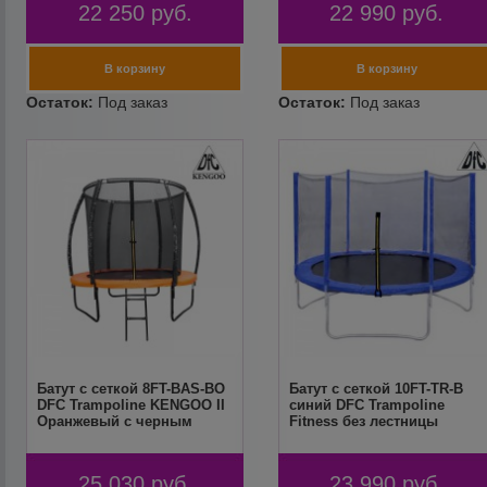
22 250
руб.
22 990
руб.
Батут с сеткой 8FT-BAS-BO
Батут с сеткой 10FT-TR-B
DFC Trampoline KENGOO II
синий DFC Trampoline
Оранжевый с черным
Fitness без лестницы
25 030
руб.
23 990
руб.