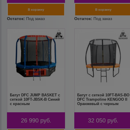
Батут DFC JUMP BASKET с
Батут с сеткой 10FT-BAS-BO
сеткой 10FT-JBSK-B Синий
DFC Trampoline KENGOO II
с красным
Оранжевый с черным
26 990
руб.
32 050
руб.