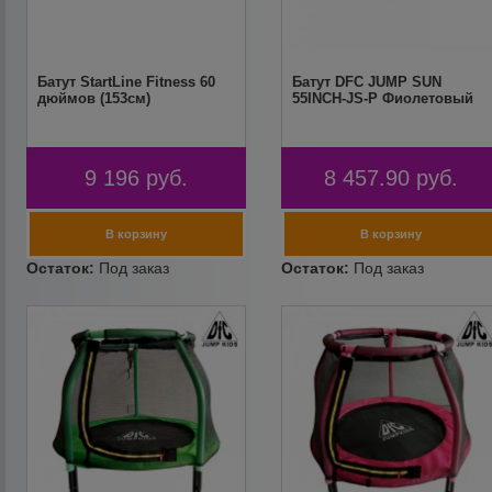
Батут StartLine Fitness 60
Батут DFC JUMP SUN
дюймов (153см)
55INCH-JS-P Фиолетовый
9 196
руб.
8 457.90
руб.