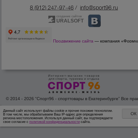
8 (912) 247-9
7-46
/
info@sport96.ru
создание сайтов
URALSOFT
Продвижение сайта
— компания «Форму
Продаж»
Интернет-магазин товаров
для спорта, туризма и отдыха
© 2014 - 2026 “Спорт96 - спорттовары в Екатеринбурге” Все пра
защишены /
Оферта
/
Согласие на обработку персональных дан
Данный сайт использует файлы cookie и прочие похожие технологии.
ОК
В том числе, мы обрабатываем Ваш IP-адрес для определения
региона местоположения. Используя данный сайт, вы подтверждаете
свое согласие с
политикой конфиденциальности
сайта.