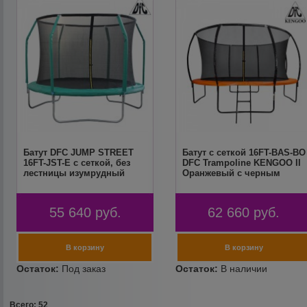
Батут DFC JUMP STREET
Батут с сеткой 16FT-BAS-BO
16FT-JST-E c сеткой, без
DFC Trampoline KENGOO II
лестницы изумрудный
Оранжевый с черным
55 640
руб.
62 660
руб.
Всего: 52