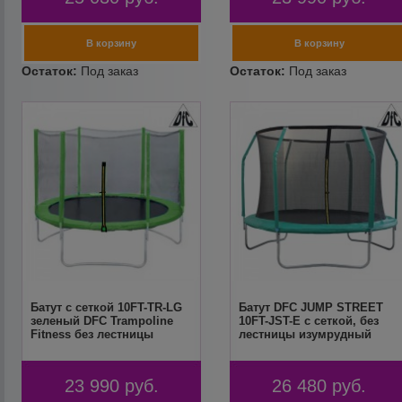
Батут с сеткой 10FT-TR-LG
Батут DFC JUMP STREET
зеленый DFC Trampoline
10FT-JST-E c сеткой, без
Fitness без лестницы
лестницы изумрудный
23 990
руб.
26 480
руб.