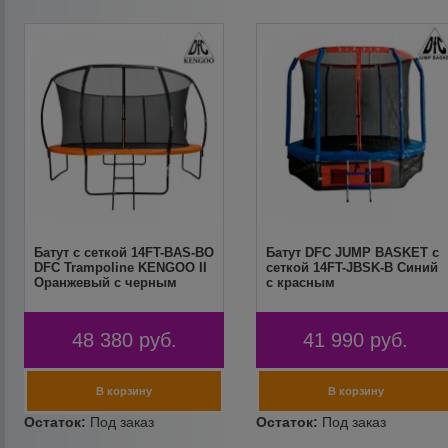
Батут с сеткой 14FT-BAS-BO
Батут DFC JUMP BASKET с
DFC Trampoline KENGOO II
сеткой 14FT-JBSK-B Синий
Оранжевый с черным
с красным
48 380
руб.
41 990
руб.