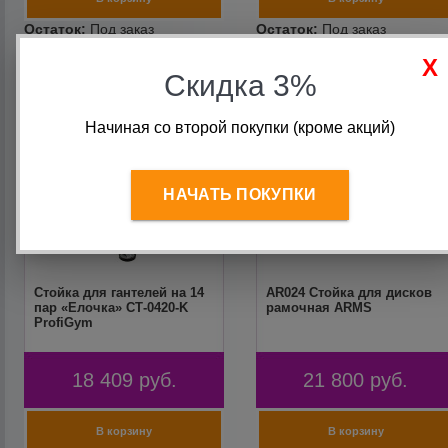
Скидка 3%
Начиная со второй покупки (кроме акций)
НАЧАТЬ ПОКУПКИ
Стойка для гантелей на 14
AR024 Стойка для дисков
пар «Елочка» СТ-0420-K
рамочная ARMS
ProfiGym
18 409
руб.
21 800
руб.