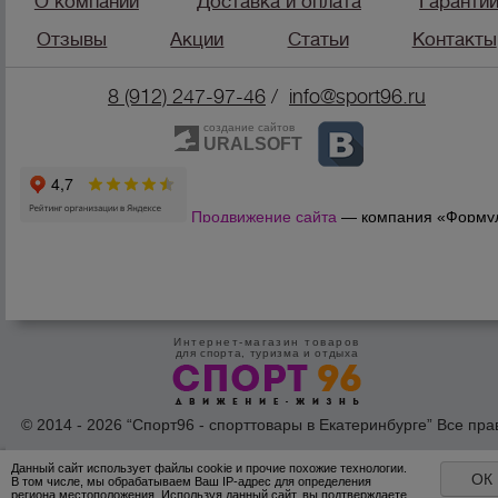
О компании
Доставка и оплата
Гаранти
Отзывы
Акции
Статьи
Контакты
8 (912) 247-9
7-46
/
info@sport96.ru
создание сайтов
URALSOFT
Продвижение сайта
— компания «Форму
Продаж»
Интернет-магазин товаров
для спорта, туризма и отдыха
© 2014 - 2026 “Спорт96 - спорттовары в Екатеринбурге” Все пра
защишены /
Оферта
/
Согласие на обработку персональных дан
Данный сайт использует файлы cookie и прочие похожие технологии.
ОК
В том числе, мы обрабатываем Ваш IP-адрес для определения
региона местоположения. Используя данный сайт, вы подтверждаете