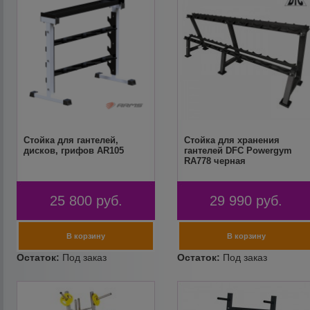
Стойка для гантелей,
Стойка для хранения
дисков, грифов AR105
гантелей DFC Powergym
RA778 черная
25 800
руб.
29 990
руб.