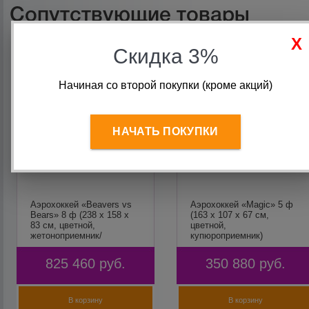
Сопутствующие товары
Скидка 3%
Начиная со второй покупки (кроме акций)
НАЧАТЬ ПОКУПКИ
Аэрохоккей «Beavers vs
Аэрохоккей «Magic» 5 ф
Bears» 8 ф (238 х 158 х
(163 х 107 х 67 см,
83 см, цветной,
цветной,
жетоноприемник/
купюроприемник)
купюроприемник)
825 460
руб.
350 880
руб.
В корзину
В корзину