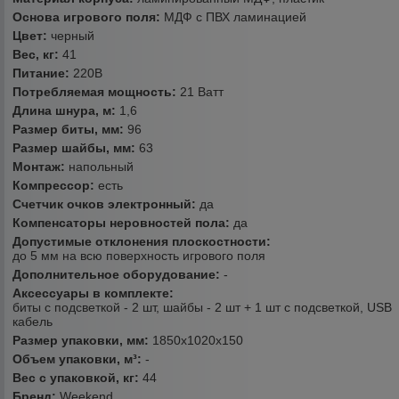
Основа игрового поля:
МДФ с ПВХ ламинацией
Цвет:
черный
Вес, кг:
41
Питание:
220В
Потребляемая мощность:
21 Ватт
Длина шнура, м:
1,6
Размер биты, мм:
96
Размер шайбы, мм:
63
Монтаж:
напольный
Компрессор:
есть
Счетчик очков электронный:
да
Компенсаторы неровностей пола:
да
Допустимые отклонения плоскостности:
до 5 мм на всю поверхность игрового поля
Дополнительное оборудование:
-
Аксессуары в комплекте:
биты с подсветкой - 2 шт, шайбы - 2 шт + 1 шт с подсветкой, USB
кабель
Размер упаковки, мм:
1850х1020х150
Объем упаковки, м³:
-
Вес с упаковкой, кг:
44
Бренд:
Weekend