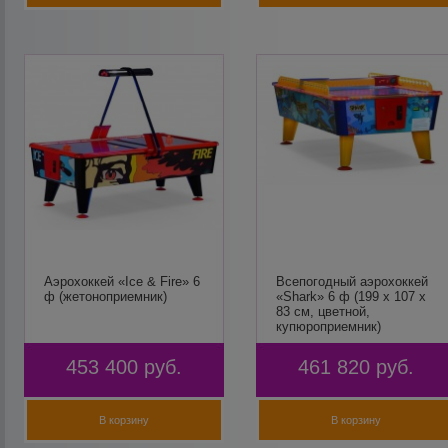
Аэрохоккей «Ice & Fire» 6
Всепогодный аэрохоккей
ф (жетоноприемник)
«Shark» 6 ф (199 х 107 х
83 см, цветной,
купюроприемник)
453 400
руб.
461 820
руб.
В корзину
В корзину