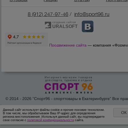
8 (912) 247-9
7-46
/
info@sport96.ru
создание сайтов
URALSOFT
Продвижение сайта
— компания «Форму
Продаж»
Интернет-магазин товаров
для спорта, туризма и отдыха
© 2014 - 2026 “Спорт96 - спорттовары в Екатеринбурге” Все пра
защишены /
Оферта
/
Согласие на обработку персональных дан
Данный сайт использует файлы cookie и прочие похожие технологии.
ОК
В том числе, мы обрабатываем Ваш IP-адрес для определения
региона местоположения. Используя данный сайт, вы подтверждаете
свое согласие с
политикой конфиденциальности
сайта.