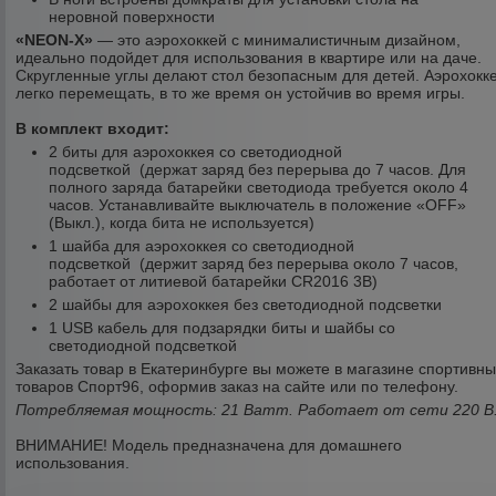
неровной поверхности
«NEON-X»
— это аэрохоккей с минималистичным дизайном,
идеально подойдет для использования в квартире или на даче.
Скругленные углы делают стол безопасным для детей. Аэрохокк
легко перемещать, в то же время он устойчив во время игры.
В комплект входит:
2 биты для аэрохоккея со светодиодной
подсветкой (держат заряд без перерыва до 7 часов. Для
полного заряда батарейки светодиода требуется около 4
часов. Устанавливайте выключатель в положение «OFF»
(Выкл.), когда бита не используется)
1 шайба для аэрохоккея со светодиодной
подсветкой (держит заряд без перерыва около 7 часов,
работает от литиевой батарейки CR2016 3В)
2 шайбы для аэрохоккея без светодиодной подсветки
1 USB кабель для подзарядки биты и шайбы со
светодиодной подсветкой
Заказать товар в Екатеринбурге вы можете в магазине спортивн
товаров Спорт96, оформив заказ на сайте или по телефону.
Потребляемая мощность: 21 Ватт. Работает от сети 220 В
ВНИМАНИЕ!
Модель предназначена для домашнего
использования.