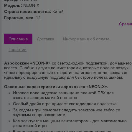
Модель:
NEON-X
Страна производства:
Китай
Гарантия, мес:
12
Сравн
Описание
Доставка
Информация об оплате
Гарантии
Аэрохоккей «NEON-X»
со светодиодной подсветкой, домашнего
класса. Снабжен двумя вентиляторами, которые подают воздух
через перфорированные отверстия на игровом поле, создавая
идеальную воздушную подушку для быстрого полета шайбы.
Основные характеристики аэрохоккея «NEON-X»:
Игровое поле надежно защищено пленкой ПВХ для
захватывающих матчей нон-стоп
Особый драйв игре придает светодиодная подсветка
За ходом игры помогает следить электронное табло со
звуковым сопровождением
Комплектуется мощным вентилятором - для максимально
динамичной игры
В ноги встроены домкраты для установки стола на