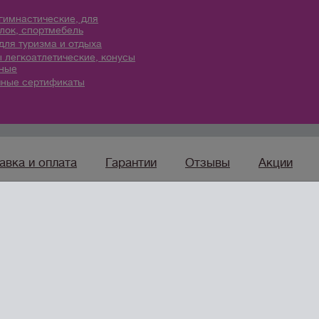
гимнастические, для
лок, спортмебель
для туризма и отдыха
 легкоатлетические, конусы
ные
ные сертификаты
авка и оплата
Гарантии
Отзывы
Акции
sport96.ru
— ко
Интернет-магазин товаров
для спорта, туризма и отдыха