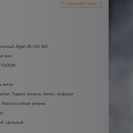
Следующий товар >
ольный Jögel JB-100 №5
ый мяч
OUTDOOR
ь мяча
тия: Паркет, резина, бетон, асфальт
 Износостойкая резина
ил
ей: Цельный