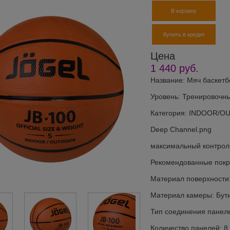
В корзину
Купить в кредит
Цена
1 440
руб.
Название: Мяч баскетб
Уровень: Тренировочн
Категория: INDOOR/
Deep Channel.png
максимальный контрол
Рекомендованные покры
Материал поверхности:
Материал камеры: Бут
Тип соединения панел
Количество панелей: 8