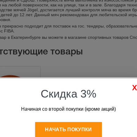
ведений и СДЮШ. Поверхность мяча выполнена из износостойкой 
 на любой поверхности, как на улице, так и в зале. Благодаря тех
одстве мячей Jögel, достигается лучший контроля мяча во время б
 детей до 12 лет. Данный мяч рекомендован для любительской игр
ровня.
 прекрасно подходит для поставок на гос. тендеры, образовател
с FIBA.
овар в Екатеринбурге вы можете в магазине спортивных товаров Сп
тствующие товары
Скидка 3%
Начиная со второй покупки (кроме акций)
НАЧАТЬ ПОКУПКИ
скетбольный JB-