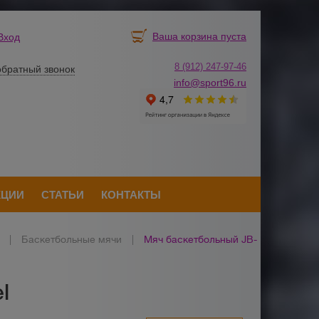
Ваша корзина пуста
Вход
8 (912) 247-
9
7-46
обратный звонок
info@sport96.ru
КЦИИ
СТАТЬИ
КОНТАКТЫ
|
Баскетбольные мячи
|
Мяч баскетбольный JB-
l