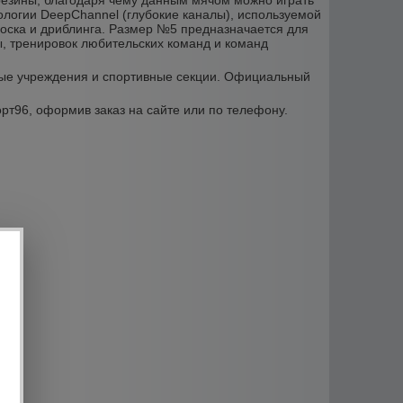
резины, благодаря чему данным мячом можно играть
нологии DeepChannel (глубокие каналы), используемой
роска и дриблинга. Размер №5 предназначается для
ы, тренировок любительских команд и команд
ьные учреждения и спортивные секции. Официальный
орт96, оформив заказ на сайте или по телефону.