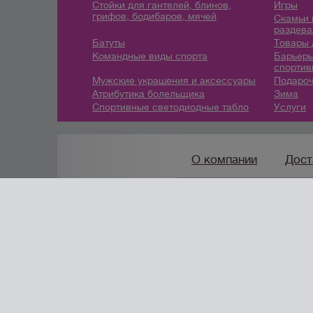
Стойки для гантелей, блинов,
Игры
грифов, бодибаров, мячей
Скамьи 
раздева
Батуты
Товары 
Командные виды спорта
Барьеры
спортив
Мужские украшения и аксессуары
Подароч
Атрибутика болельщика
Зима
Спортивные светодиодные табло
Услуги
О компании
Дост
8 (912) 247-9
7-46
/
info@
создание сайтов
URALSOFT