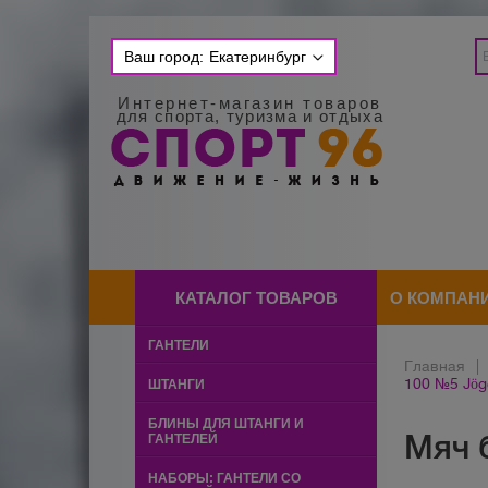
Ваш город:
Екатеринбург
Интернет-магазин товаров
для спорта, туризма и отдыха
КАТАЛОГ ТОВАРОВ
О КОМПАН
ГАНТЕЛИ
Главная
|
100 №5 Jög
ШТАНГИ
БЛИНЫ ДЛЯ ШТАНГИ И
Мяч 
ГАНТЕЛЕЙ
НАБОРЫ: ГАНТЕЛИ СО