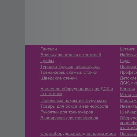
Гантели
Штанги
Блины для штанги и гантелей
Наборы:
Грифы
Гири
Турники, брусья, аксессуары
Неопрен
Тренажеры, скамьи, стойки
Профес
Шведские стенки
Детские
ДСК, ск
Навесное оборудование для ДСК и
Канаты
шв. стенок
Маты, с
Напольные покрытия, будо маты
Массажн
Товары для бокса и единоборств
Инвента
Рукоятки для тренажёров
Шейкеры
Экипировка для тренировок
Оборудо
кроссфи
атлетик
Спортоборудование для нормативов
Пояса а