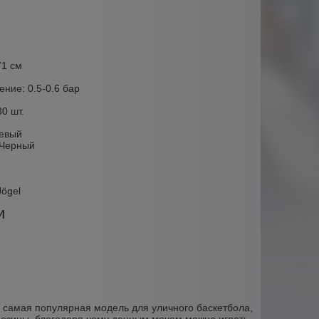
71 см
ние: 0.5-0.6 бар
30 шт.
невый
 Черный
ögel
и
, самая популярная модель для уличного баскетбола,