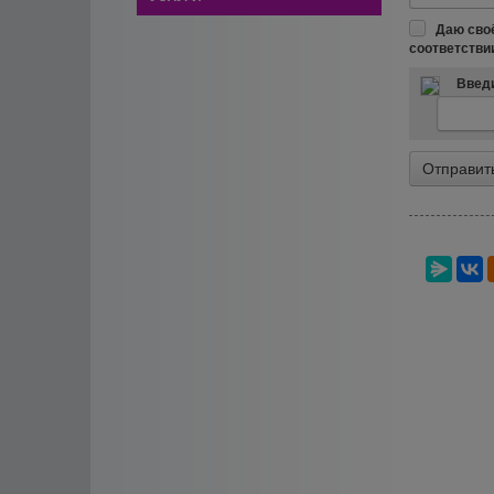
Даю сво
соответстви
Введи