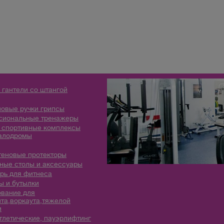
 гантели со штангой
овые ручки грипсы
сиональные тренажеры
 спортивные комплексы
алодромы
теновые протекторы
ые столы и аксессуары
рь для фитнеса
 и бутылки
вание для
та,воркаута,тяжелой
и
тлетические, пауэрлифтинг