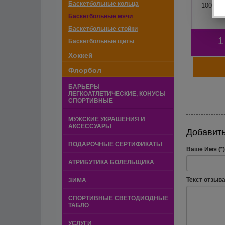
Баскетбольные кольца
100 №7
Баскетбольные мячи
Баскетбольные стойки
1
Баскетбольные щиты
Хоккей
Флорбол
БАРЬЕРЫ
ЛЕГКОАТЛЕТИЧЕСКИЕ, КОНУСЫ
СПОРТИВНЫЕ
МУЖСКИЕ УКРАШЕНИЯ И
АКСЕССУАРЫ
Добавить
ПОДАРОЧНЫЕ СЕРТИФИКАТЫ
Ваше Имя (*)
АТРИБУТИКА БОЛЕЛЬЩИКА
Текст отзыва 
ЗИМА
СПОРТИВНЫЕ СВЕТОДИОДНЫЕ
ТАБЛО
УСЛУГИ