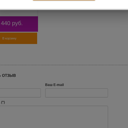
 Jögel
 440
руб.
В корзину
 отзыв
Ваш E-mail
(*)