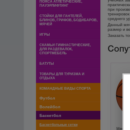
учебных за
ПОЯСА АТЛЕТИЧЕСКИЕ,
практически
ПАУЭРЛИФТИНГ
при произв
тренировок
СТОЙКИ ДЛЯ ГАНТЕЛЕЙ,
среднего у
БЛИНОВ, ГРИФОВ, БОДИБАРОВ,
МЯЧЕЙ
Данный мяч
размер и ве
ИГРЫ
Заказать т
СКАМЬИ ГИМНАСТИЧЕСКИЕ,
Сопу
ДЛЯ РАЗДЕВАЛОК,
СПОРТМЕБЕЛЬ
БАТУТЫ
ТОВАРЫ ДЛЯ ТУРИЗМА И
ОТДЫХА
КОМАНДНЫЕ ВИДЫ СПОРТА
Футбол
Волейбол
Баскетбол
Баскетбольные сетки
Мяч ба