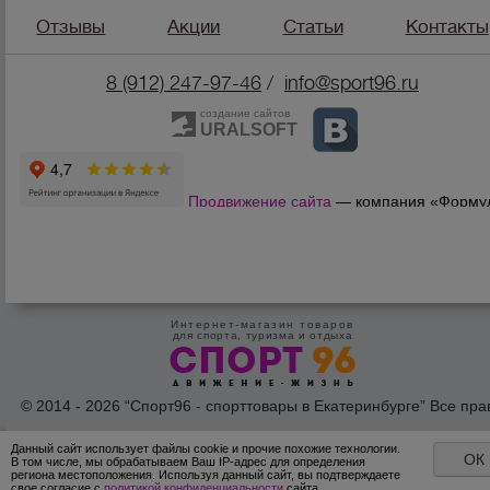
Отзывы
Акции
Статьи
Контакты
8 (912) 247-9
7-46
/
info@sport96.ru
создание сайтов
URALSOFT
Продвижение сайта
— компания «Форму
Продаж»
Интернет-магазин товаров
для спорта, туризма и отдыха
© 2014 - 2026 “Спорт96 - спорттовары в Екатеринбурге” Все пра
защишены /
Оферта
/
Согласие на обработку персональных дан
Данный сайт использует файлы cookie и прочие похожие технологии.
ОК
В том числе, мы обрабатываем Ваш IP-адрес для определения
региона местоположения. Используя данный сайт, вы подтверждаете
свое согласие с
политикой конфиденциальности
сайта.