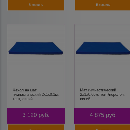
В корзину
В корзину
Чехол на мат
Мат гимнастический
гимнастический 2х1х0,1м,
2х1х0,05м, тент/поролон,
тент, синий
синий
3 120
руб.
4 875
руб.