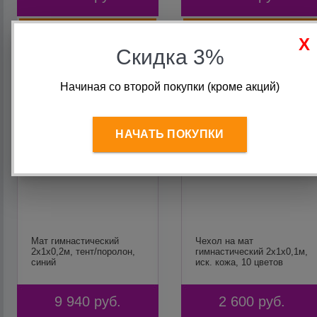
В корзину
В корзину
Скидка 3%
Начиная со второй покупки (кроме акций)
НАЧАТЬ ПОКУПКИ
Мат гимнастический
Чехол на мат
2х1х0,2м, тент/поролон,
гимнастический 2х1х0,1м,
синий
иск. кожа, 10 цветов
9 940
руб.
2 600
руб.