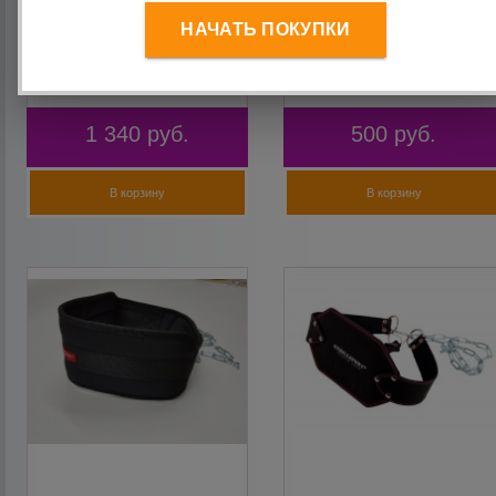
НАЧАТЬ ПОКУПКИ
Крюки для турника и тяги
Манжета для тяги
кожаные синие (пара)
тканевая на липучке
OnhillSport
красная Onhill
1 340
руб.
500
руб.
В корзину
В корзину