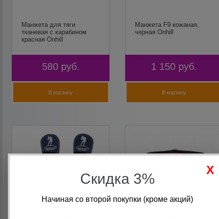
Манжета для тяги
Манжета F9 кожаная,
тканевая с карабином
черная Onhill
красная Onhill
580
руб.
1 150
руб.
В корзину
В корзину
Скидка 3%
Начиная со второй покупки (кроме акций)