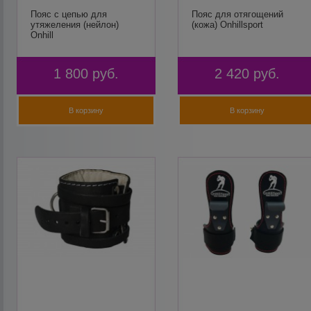
Пояс с цепью для
Пояс для отягощений
утяжеления (нейлон)
(кожа) Onhillsport
Onhill
1 800
руб.
2 420
руб.
В корзину
В корзину