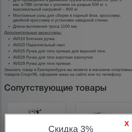
мм. в ПВХ оплетке с усилием на разрыв 500 кг. с
максимальной нагрузкой – 800 кг.
Монтажные узлы для сборки в парный блок, кроссовер,
двойной кроссовер и установки шведской стенки.
Длина вытяжения троса 1100 мм.
Дополнительные аксессуары:
AV010 Блочная ручка.
AV020 Параллельный хват.
AV025 Ручка для тяги прямая для верхней тяги.
AV028 Ручка для тяги короткая изогнутая.
AV029 Ручка для тяги прямая.
Заказать товар в Екатеринбурге вы можете в магазине спортивн
товаров Спорт96, оформив заказ на сайте или по телефону.
Сопутствующие товары
Скидка 3%