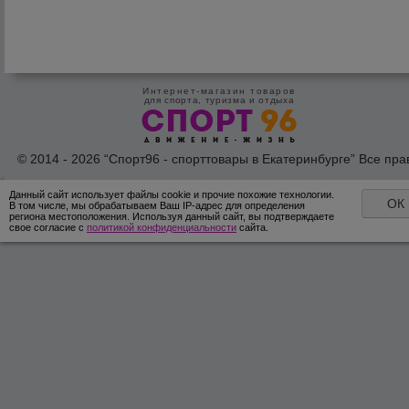
Продаж»
Интернет-магазин товаров
для спорта, туризма и отдыха
© 2014 - 2026 “Спорт96 - спорттовары в Екатеринбурге” Все пра
защишены /
Оферта
/
Согласие на обработку персональных дан
Данный сайт использует файлы cookie и прочие похожие технологии.
ОК
В том числе, мы обрабатываем Ваш IP-адрес для определения
региона местоположения. Используя данный сайт, вы подтверждаете
свое согласие с
политикой конфиденциальности
сайта.