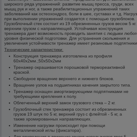
широкого ряда упражнений: развитие мышц пресса, груди, всех
мышц рук и ног, а также реабилитационных упражнений таких
заболеваний как остеохондроз, боли в шее, суставах и т.д. Нагру
при выполнении упражнений создается с помощью грузоблоков.
Грузоблочный стек состоит из 19 обрезиненных грузов весом 5 кг.
верхним грузом с направляющей. Устойчивая конструкция
тренажера дает возможность проводить занятия с людьми любог
уровня физической подготовки. Для устранения скольжения и
увеличения устойчивости тренажер имеет резиновые подпятники
Технические характеристики:
Конструкция тренажера изготовлена из профиля
60х40х2мм.;50х50х2мм
Тренажер окрашивается порошковой термореактивной
краской.
Свободное вращение верхнего и нижнего блоков.
Вращение узлов на подшипниках качения закрытого типа.
Тренажер оснащен амортизирующими подпятниками не
требующими крепления к полу.
Облегченный верхний замок грузового стека – 2 кг.
Грузоблочный стек тренажера состоит из обрезиненных
грузов 19 штук по 5 кг, верхний груз с флейтой - 5 кг, а
также хромированных направляющих.
Изменение нагрузки происходит при помощи
металлической иглы (фиксатора).
Для приведения в движение грузов используется трос 5