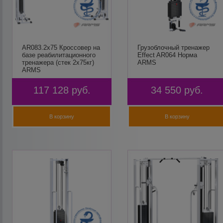
AR083.2х75 Кроссовер на
Грузоблочный тренажер
базе реабилитационного
Effect AR064 Норма
тренажера (стек 2х75кг)
ARMS
ARMS
117 128
руб.
34 550
руб.
В корзину
В корзину