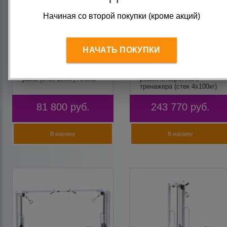
Начиная со второй покупки (кроме акций)
НАЧАТЬ ПОКУПКИ
AR084.1х100
AR083.4х100 Двойной
Многофункциональная
кроссовер на базе
рама (стек 100кг) ARMS
реабилитационного
тренажера (стек 4х100кг)
ARMS
81 800
руб.
243 770
руб.
В корзину
В корзину