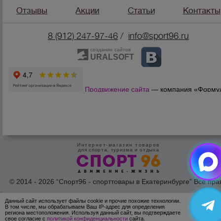
Отзывы
Акции
Статьи
Контакты
8 (912) 247-9
7-46
/
info@sport96.ru
создание сайтов
URALSOFT
Продвижение сайта
— компания «Форму
Продаж»
Интернет-магазин товаров
для спорта, туризма и отдыха
© 2014 - 2026 “Спорт96 - спорттовары в Екатеринбурге” Все пра
защишены /
Оферта
/
Согласие на обработку персональных дан
Данный сайт использует файлы cookie и прочие похожие технологии.
ОК
В том числе, мы обрабатываем Ваш IP-адрес для определения
региона местоположения. Используя данный сайт, вы подтверждаете
свое согласие с
политикой конфиденциальности
сайта.