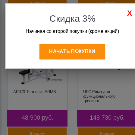
В корзину
В корзину
Скидка 3%
Начиная со второй покупки (кроме акций)
НАЧАТЬ ПОКУПКИ
AR073 Тяга вниз ARMS
UFC Рама для
функционального
тренинга
48 900
руб.
148 730
руб.
В корзину
В корзину