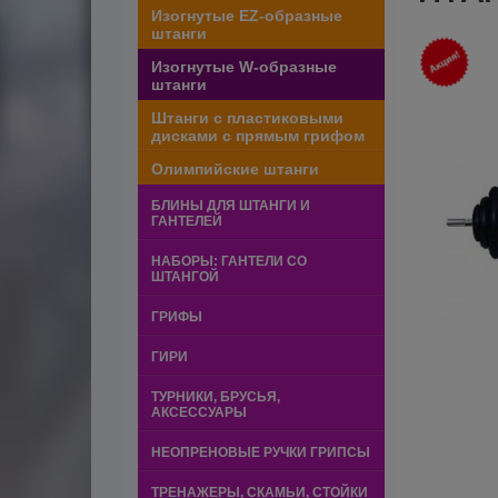
Изогнутые EZ-образные
штанги
Изогнутые W-образные
штанги
Штанги с пластиковыми
дисками с прямым грифом
Олимпийские штанги
БЛИНЫ ДЛЯ ШТАНГИ И
ГАНТЕЛЕЙ
НАБОРЫ: ГАНТЕЛИ СО
ШТАНГОЙ
ГРИФЫ
ГИРИ
ТУРНИКИ, БРУСЬЯ,
АКСЕССУАРЫ
НЕОПРЕНОВЫЕ РУЧКИ ГРИПСЫ
ТРЕНАЖЕРЫ, СКАМЬИ, СТОЙКИ