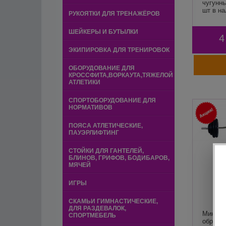
чугунны
шт в на
РУКОЯТКИ ДЛЯ ТРЕНАЖЁРОВ
ШЕЙКЕРЫ И БУТЫЛКИ
4
ЭКИПИРОВКА ДЛЯ ТРЕНИРОВОК
ОБОРУДОВАНИЕ ДЛЯ
КРОССФИТА,ВОРКАУТА,ТЯЖЕЛОЙ
АТЛЕТИКИ
СПОРТОБОРУДОВАНИЕ ДЛЯ
НОРМАТИВОВ
ПОЯСА АТЛЕТИЧЕСКИЕ,
ПАУЭРЛИФТИНГ
СТОЙКИ ДЛЯ ГАНТЕЛЕЙ,
БЛИНОВ, ГРИФОВ, БОДИБАРОВ,
МЯЧЕЙ
ИГРЫ
СКАМЬИ ГИМНАСТИЧЕСКИЕ,
ДЛЯ РАЗДЕВАЛОК,
Мини ш
СПОРТМЕБЕЛЬ
обрези