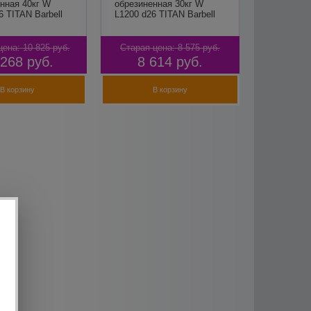
нная 40кг W
обрезиненная 30кг W
6 TITAN Barbell
L1200 d26 TITAN Barbell
цена:
10 825
руб.
Старая цена:
8 575
руб.
 268
руб.
8 614
руб.
В корзину
В корзину