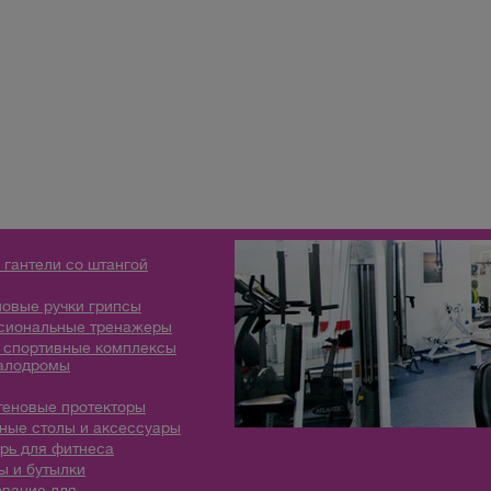
 гантели со штангой
овые ручки грипсы
сиональные тренажеры
 спортивные комплексы
алодромы
теновые протекторы
ые столы и аксессуары
рь для фитнеса
 и бутылки
вание для