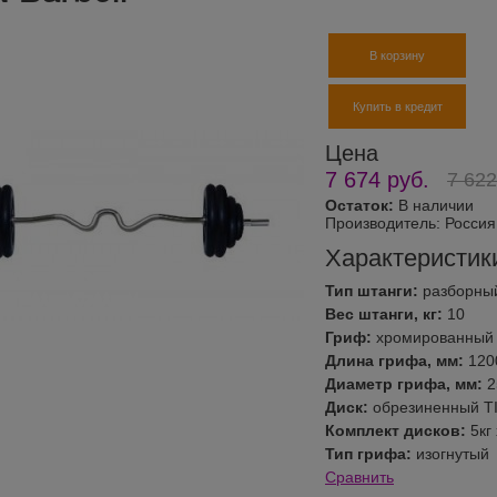
В корзину
Купить в кредит
Цена
7 674
руб.
7 622
Остаток:
В наличии
Производитель:
Россия 
Характеристик
Тип штанги:
разборны
Вес штанги, кг:
10
Гриф:
хромированный
Длина грифа, мм:
120
Диаметр грифа, мм:
2
Диск:
обрезиненный TI
Комплект дисков:
5кг
Тип грифа:
изогнутый
Сравнить