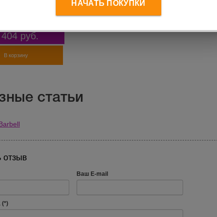
НАЧАТЬ ПОКУПКИ
26 TITAN Barbell
я цена:
6 394
руб.
 404
руб.
В корзину
зные статьи
Barbell
 отзыв
Ваш E-mail
(*)