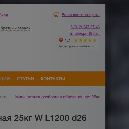
Ваша корзина пуста
Вход
8 (912) 247-
9
7-46
обратный звонок
info@sport96.ru
КЦИИ
СТАТЬИ
КОНТАКТЫ
нги
|
Мини штанга разборная обрезиненная 25кг
ая 25кг W L1200 d26