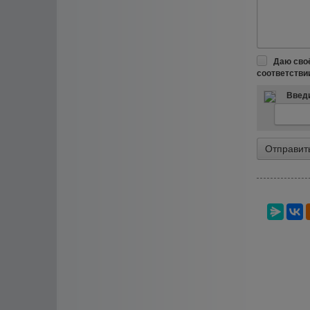
Даю сво
соответстви
Введи