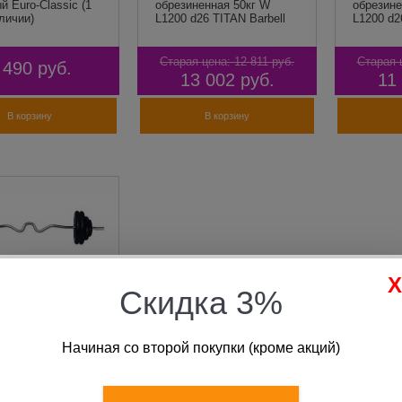
й Euro-Classic (1
обрезиненная 50кг W
обрезине
личии)
L1200 d26 TITAN Barbell
L1200 d2
Старая цена:
12 811
руб.
Старая 
 490
руб.
13 002
руб.
11
В корзину
В корзину
Скидка 3%
Начиная со второй покупки (кроме акций)
танга разборная
ненная 20кг W