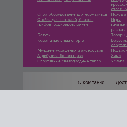
кроссфи
атлетик
Спортоборудование для нормативов
Пояса а
Стойки для гантелей, блинов,
Игры
грифов, бодибаров, мячей
Скамьи 
раздева
Батуты
Товары 
Командные виды спорта
Барьеры
спортив
Мужские украшения и аксессуары
Подароч
Атрибутика болельщика
Зима
Спортивные светодиодные табло
Услуги
О компании
Дост
8 (912) 247-9
7-46
/
info@
создание сайтов
URALSOFT