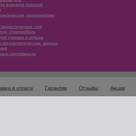
та,воркаута,тяжелой
и
тлетические, пауэрлифтинг
гимнастические, для
лок, спортмебель
для туризма и отдыха
 легкоатлетические, конусы
ные
ные сертификаты
авка и оплата
Гарантии
Отзывы
Акции
sport96.ru
— ко