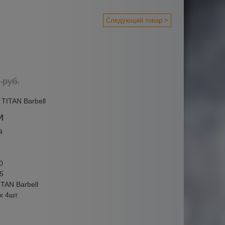
Следующий товар >
руб.
TITAN Barbell
и
й
0
5
TAN Barbell
 х 4шт