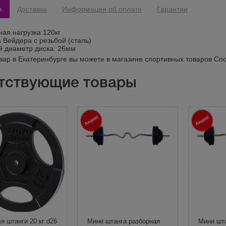
е
Доставка
Информация об оплате
Гарантии
ая нагрузка:120кг
 Вейдера с резьбой (сталь)
 диаметр диска: 26мм
овар в Екатеринбурге вы можете в магазине спортивных товаров Сп
тствующие товары
я штанги 20 кг d26
Мини штанга разборная
Мини шта