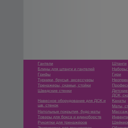
Гантели
Штанги
Блины для штанги и гантелей
Наборы:
Грифы
Гири
Турники, брусья, аксессуары
Неопрен
Тренажеры, скамьи, стойки
Профес
Шведские стенки
Детские
ДСК, ск
Навесное оборудование для ДСК и
Канаты
шв. стенок
Маты, с
Напольные покрытия, будо маты
Массажн
Товары для бокса и единоборств
Инвента
Рукоятки для тренажёров
Шейкеры
Экипировка для тренировок
Оборудо