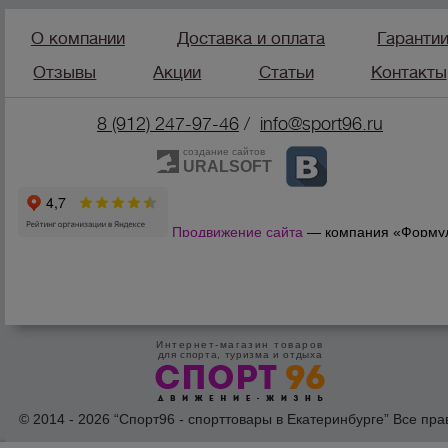
О компании
Доставка и оплата
Гаранти
Отзывы
Акции
Статьи
Контакты
8 (912) 247-9
7-46
/
info@sport96.ru
создание сайтов
URALSOFT
Продвижение сайта
— компания «Форму
Продаж»
Интернет-магазин товаров
для спорта, туризма и отдыха
© 2014 - 2026 “Спорт96 - спорттовары в Екатеринбурге” Все пра
защишены /
Оферта
/
Согласие на обработку персональных дан