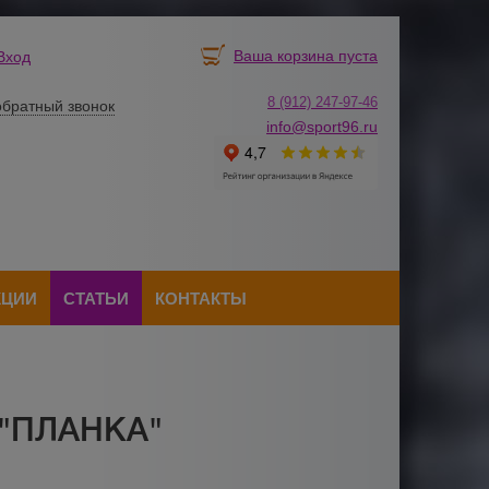
Ваша корзина пуста
Вход
8 (912) 247-
9
7-46
обратный звонок
info@sport96.ru
КЦИИ
СТАТЬИ
КОНТАКТЫ
 "ПЛАНКА"