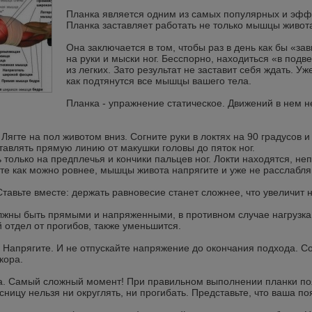
Планка является одним из самых популярных и эфф
Планка заставляет работать не только мышцы живота
Она заключается в том, чтобы раз в день как бы «за
на руки и мыски ног. Бесспорно, находиться «в подв
из легких. Зато результат не заставит себя ждать. У
как подтянутся все мышцы вашего тела.
Планка - упражнение статическое. Движений в нем н
 Лягте на пол животом вниз. Согните руки в локтях на 90 градусов и
тавлять прямую линию от макушки головы до пяток ног.
 только на предплечья и кончики пальцев ног. Локти находятся, не
те как можно ровнее, мышцы живота напрягите и уже не расслабляй
Ставьте вместе: держать равновесие станет сложнее, что увеличит 
олжны быть прямыми и напряженными, в противном случае нагруз
 отдел от прогибов, также уменьшится.
. Напрягите. И не отпускайте напряжение до окончания подхода.
кора.
а. Самый сложный момент! При правильном выполнении планки по
сницу нельзя ни округлять, ни прогибать. Представьте, что ваша по