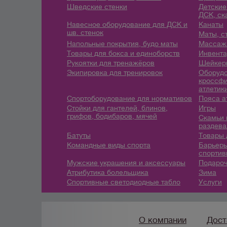
Шведские стенки
Детские
ДСК, ск
Навесное оборудование для ДСК и
Канаты
шв. стенок
Маты, с
Напольные покрытия, будо маты
Массажн
Товары для бокса и единоборств
Инвента
Рукоятки для тренажёров
Шейкеры
Экипировка для тренировок
Оборудо
кроссфи
атлетик
Спортоборудование для нормативов
Пояса а
Стойки для гантелей, блинов,
Игры
грифов, бодибаров, мячей
Скамьи 
раздева
Батуты
Товары 
Командные виды спорта
Барьеры
спортив
Мужские украшения и аксессуары
Подароч
Атрибутика болельщика
Зима
Спортивные светодиодные табло
Услуги
О компании
Дост