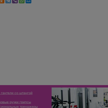
 гантели со штангой
овые ручки грипсы
сиональные тренажеры