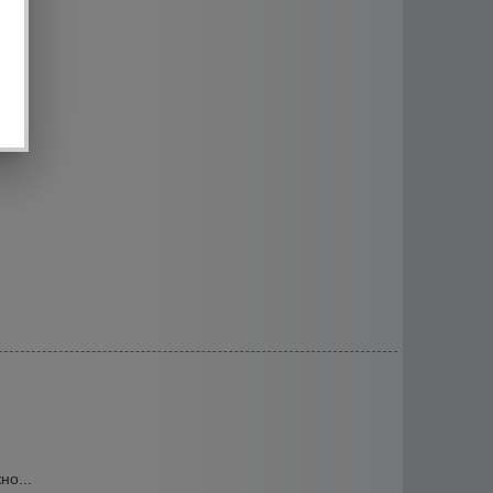
но...