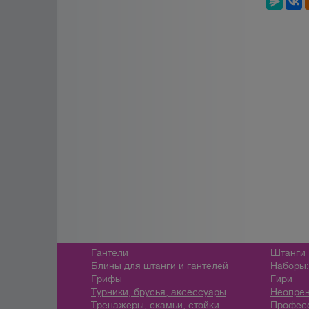
Гантели
Штанги
Блины для штанги и гантелей
Наборы:
Грифы
Гири
Турники, брусья, аксессуары
Неопрен
Тренажеры, скамьи, стойки
Профес