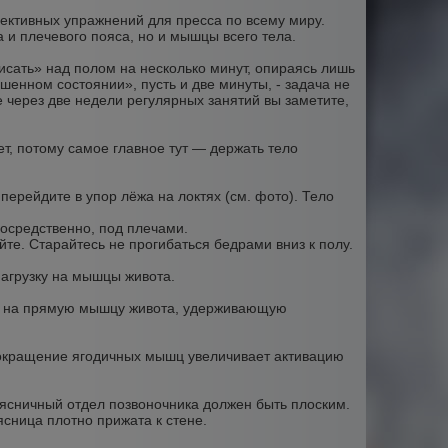
ективных упражнений для пресса по всему миру.
 и плечевого пояса, но и мышцы всего тела.
висать» над полом на несколько минут, опираясь лишь
ешенном состоянии», пусть и две минуты, - задача не
же через две недели регулярных занятий вы заметите,
ет, потому самое главное тут — держать тело
 перейдите в упор лёжа на локтях (см. фото). Тело
посредственно, под плечами.
те. Старайтесь не прогибаться бедрами вниз к полу.
нагрузку на мышцы живота.
ка на прямую мышцу живота, удерживающую
 Сокращение ягодичных мышц увеличивает активацию
ясничный отдел позвоночника должен быть плоским.
ясница плотно прижата к стене.