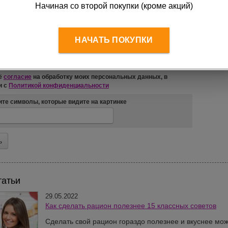
Начиная со второй покупки (кроме акций)
тария (*)
НАЧАТЬ ПОКУПКИ
ё
согласие
на обработку моих персональных данных, в
и с
Политикой конфиденциальности
те символы, которые видите на картинке
татьи
29.05.2022
Как сделать рацион полезнее 15 классных советов
Сделать свой рацион гораздо полезнее и вкуснее мож