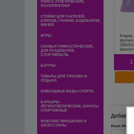
ПОЯСА АТЛЕТИЧЕСКИЕ,
ПАУЭРЛИФТИНГ
СТОЙКИ ДЛЯ ГАНТЕЛЕЙ,
БЛИНОВ, ГРИФОВ, БОДИБАРОВ,
МЯЧЕЙ
ИГРЫ
Коврик 
фитнес
183x61x
СКАМЬИ ГИМНАСТИЧЕСКИЕ,
фиолет
ДЛЯ РАЗДЕВАЛОК,
лямкам
СПОРТМЕБЕЛЬ
Starfit
1
БАТУТЫ
ТОВАРЫ ДЛЯ ТУРИЗМА И
ОТДЫХА
КОМАНДНЫЕ ВИДЫ СПОРТА
БАРЬЕРЫ
ЛЕГКОАТЛЕТИЧЕСКИЕ, КОНУСЫ
СПОРТИВНЫЕ
Добавит
МУЖСКИЕ УКРАШЕНИЯ И
АКСЕССУАРЫ
Ваше Имя (*)