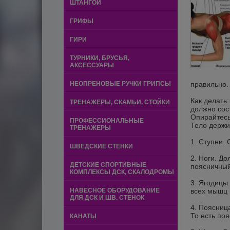
ШТАНГОЙ
ГРИФЫ
ГИРИ
ТУРНИКИ, БРУСЬЯ,
АКСЕССУАРЫ
НЕОПРЕНОВЫЕ РУЧКИ ГРИПСЫ
правильно.
Как делать:
ТРЕНАЖЕРЫ, СКАМЬИ, СТОЙКИ
должно сос
Опирайтесь
ПРОФЕССИОНАЛЬНЫЕ
Тело держи
ТРЕНАЖЕРЫ
1. Ступни. 
ШВЕДСКИЕ СТЕНКИ
2. Ноги. Д
ДЕТСКИЕ СПОРТИВНЫЕ
поясничный
КОМПЛЕКСЫ ДСК, СКАЛОДРОМЫ
3. Ягодицы
НАВЕСНОЕ ОБОРУДОВАНИЕ
всех мышц 
ДЛЯ ДСК И ШВ. СТЕНОК
4. Поясниц
То есть поя
КАНАТЫ