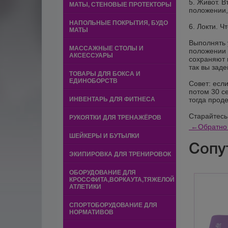
5. Живот. В
МАТЫ, СТЕНОВЫЕ ПРОТЕКТОРЫ
положении,
НАПОЛЬНЫЕ ПОКРЫТИЯ, БУДО
6. Локти. Ч
МАТЫ
Выполнять 
МАССАЖНЫЕ СТОЛЫ И
положении 
АКСЕССУАРЫ
сохраняют 
так вы зад
ТОВАРЫ ДЛЯ БОКСА И
ЕДИНОБОРСТВ
Совет: есл
потом 30 с
ИНВЕНТАРЬ ДЛЯ ФИТНЕСА
тогда прод
Старайтесь
РУКОЯТКИ ДЛЯ ТРЕНАЖЁРОВ
←
Обратно 
ШЕЙКЕРЫ И БУТЫЛКИ
Сопу
ЭКИПИРОВКА ДЛЯ ТРЕНИРОВОК
ОБОРУДОВАНИЕ ДЛЯ
КРОССФИТА,ВОРКАУТА,ТЯЖЕЛОЙ
АТЛЕТИКИ
СПОРТОБОРУДОВАНИЕ ДЛЯ
НОРМАТИВОВ