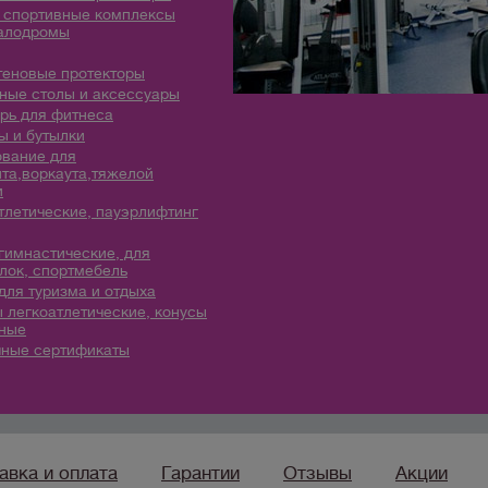
 спортивные комплексы
алодромы
теновые протекторы
ые столы и аксессуары
рь для фитнеса
 и бутылки
вание для
та,воркаута,тяжелой
и
тлетические, пауэрлифтинг
гимнастические, для
лок, спортмебель
для туризма и отдыха
 легкоатлетические, конусы
ные
ные сертификаты
авка и оплата
Гарантии
Отзывы
Акции