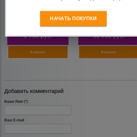
Турник-перекладина
Турник-брусья DFC Power
раздвижная 900-1100 мм
Tower G001
НАЧАТЬ ПОКУПКИ
1 700
руб.
11 990
руб.
В корзину
В корзину
Добавить комментарий
Ваше Имя (*)
Ваш E-mail