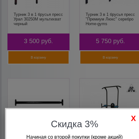
Турник 3 в 1 брусья пресс
Турник 3 в 1 брусья пресс
Урал 30250М мультихват
"Премиум Люкс" серебро
черный
Home-gyms
3 500
руб.
5 750
руб.
В корзину
В корзину
Скидка 3%
Начиная со второй покупки (кроме акций)