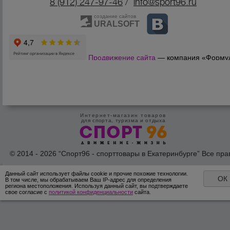
8 (912) 247-9
7-46
/
info@sport96.ru
создание сайтов
URALSOFT
Продвижение сайта
— компания «Форму
Продаж»
Интернет-магазин товаров
для спорта, туризма и отдыха
© 2014 - 2026 “Спорт96 - спорттовары в Екатеринбурге” Все пра
защишены /
Оферта
/
Согласие на обработку персональных дан
Данный сайт использует файлы cookie и прочие похожие технологии.
ОК
В том числе, мы обрабатываем Ваш IP-адрес для определения
региона местоположения. Используя данный сайт, вы подтверждаете
свое согласие с
политикой конфиденциальности
сайта.