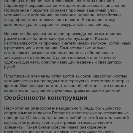
После изготовления металлические элементы проходят
обработку и окрашиваются методом порошкового напыления.
Полимерное покрытие образует прочный защитный слой,
устойчивый к истиранию, появлению царапин, воздействию
ультрафиолетового излучения и влаги. Благодаря этому
комплексы долго сохраняют аккуратный внешний вид.
Навесное оборудование также производится из материалов,
рассчитанных на интенсивную эксплуатацию. Канаты
изготавливаются из прочных синтетических волокон, устойчивых
к растяжению и истиранию. Гимнастические кольца
выполняются из качественного пластика либо дерева в
зависимости от модели. Ступени шведской стенки имеют
удобный диаметр, обеспечивающий надежный хват детской
рукой.
Пластиковые элементы отличаются высокой ударопрочностью,
устойчивостью к перепадам температуры и отсутствием острых
кромок. Все поверхности тщательно обработаны, что снижает
вероятность получения случайных травм во время занятий.
Особенности конструкции
Несмотря на разнообразие модельного ряда, большинство
спортивных комплексов Romana имеют схожие конструктивные
принципы. Основа представляет собой жесткий металлический
каркас, к которому крепятся игровые и гимнастические
элементы. Такая схема обеспечивает равномерное
распределение нагрузки и повышает устойчивость всей