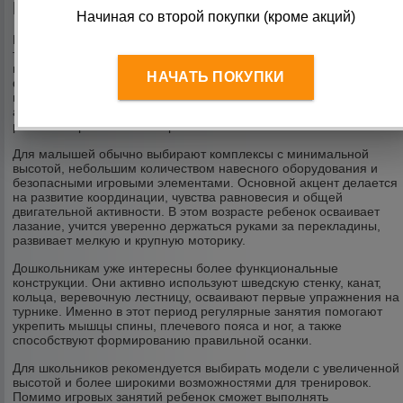
Romana по возрасту ребенка
Начиная со второй покупки (кроме акций)
При выборе детского спортивного комплекса важно учитывать не
только размеры помещения или участка, но и возраст будущего
пользователя. По мере взросления ребенка меняются его
НАЧАТЬ ПОКУПКИ
физические возможности, координация движений, рост и
интерес к различным видам активности. Именно поэтому
ассортимент Romana включает модели, рассчитанные на
разные возрастные категории.
Для малышей обычно выбирают комплексы с минимальной
высотой, небольшим количеством навесного оборудования и
безопасными игровыми элементами. Основной акцент делается
на развитие координации, чувства равновесия и общей
двигательной активности. В этом возрасте ребенок осваивает
лазание, учится уверенно держаться руками за перекладины,
развивает мелкую и крупную моторику.
Дошкольникам уже интересны более функциональные
конструкции. Они активно используют шведскую стенку, канат,
кольца, веревочную лестницу, осваивают первые упражнения на
турнике. Именно в этот период регулярные занятия помогают
укрепить мышцы спины, плечевого пояса и ног, а также
способствуют формированию правильной осанки.
Для школьников рекомендуется выбирать модели с увеличенной
высотой и более широкими возможностями для тренировок.
Помимо игровых занятий ребенок сможет выполнять