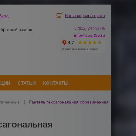
Ваша корзина пуста
Вход
8 (912) 247-
9
7-46
обратный звонок
info@sport96.ru
КЦИИ
СТАТЬИ
КОНТАКТЫ
езиненные
|
Гантель гексагональная обрезиненная
ксагональная