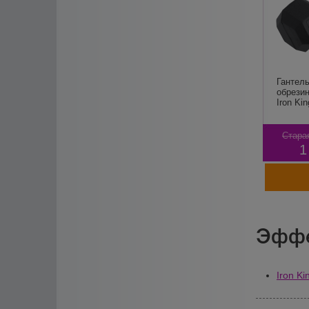
Гантель
обрезин
Iron Kin
Стара
1
Эффе
Iron Ki