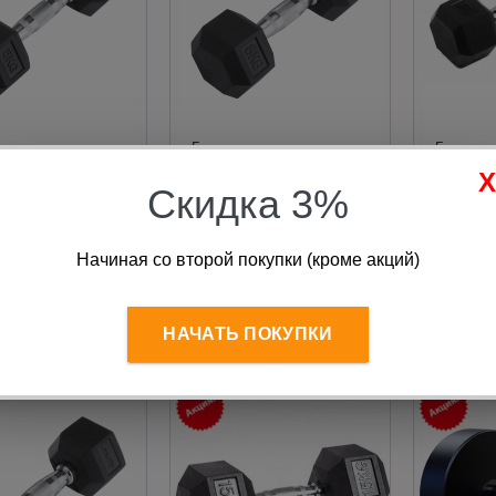
 гексагональная
Гантель гексагональная
Гантель 
енная 5 кг, черная
обрезиненная 8 кг, черная
обрезине
g
Iron King
Скидка 3%
Старая цена:
2 311
руб.
 120
руб.
5
2 065
руб.
Начиная со второй покупки (кроме акций)
В корзину
В корзину
НАЧАТЬ ПОКУПКИ