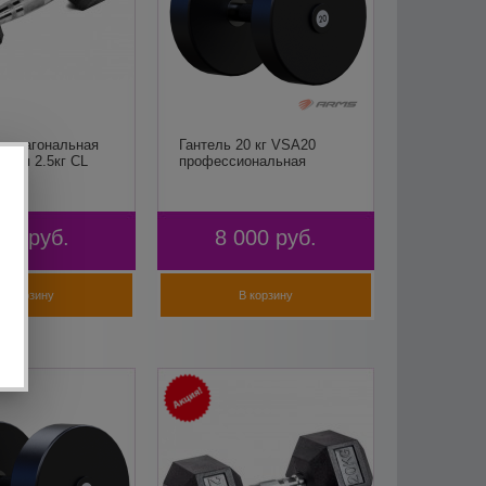
гексагональная
Гантель 20 кг VSA20
нная 2.5кг CL
профессиональная
80
руб.
8 000
руб.
В корзину
В корзину