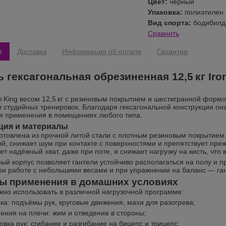
Цвет:
черный
Упаковка:
полиэтилен
Вид спорта:
бодибилди
Сравнить
е
Доставка
Информация об оплате
Гарантии
ь гексагональная обрезиненная 12,5 кг Ir
on King весом 12,5 кг с резиновым покрытием и шестигранной фор
 студийных тренировок. Благодаря гексагональной конструкции она 
я применения в помещениях любого типа.
ция и материалы
готовлена из прочной литой стали с плотным резиновым покрытием
й, снижает шум при контакте с поверхностями и препятствует пре
ет надёжный хват, даже при поте, и снижает нагрузку на кисть, чт
ый корпус позволяет гантели устойчиво располагаться на полу и 
ри работе с небольшими весами и при упражнении на баланс — ган
ы применения в домашних условиях
жно использовать в различной нагрузочной программе:
ка: подъёмы рук, круговые движения, махи для разогрева;
ения на плечи: жим и отведение в стороны;
овка рук: сгибание и разгибание на бицепс и трицепс;