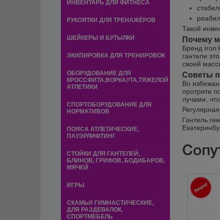
ИНВЕНТАРЬ ДЛЯ ФИТНЕСА
стабил
реабил
РУКОЯТКИ ДЛЯ ТРЕНАЖЁРОВ
Такой инве
ШЕЙКЕРЫ И БУТЫЛКИ
Почему м
Бренд Iron
ЭКИПИРОВКА ДЛЯ ТРЕНИРОВОК
гантели эт
своей масс
ОБОРУДОВАНИЕ ДЛЯ
Советы п
КРОССФИТА,ВОРКАУТА,ТЯЖЕЛОЙ
Во избежан
АТЛЕТИКИ
протрите п
лучами, чт
СПОРТОБОРУДОВАНИЕ ДЛЯ
Регулярная
НОРМАТИВОВ
Гантель ге
Екатеринбу
ПОЯСА АТЛЕТИЧЕСКИЕ,
ПАУЭРЛИФТИНГ
Сопу
СТОЙКИ ДЛЯ ГАНТЕЛЕЙ,
БЛИНОВ, ГРИФОВ, БОДИБАРОВ,
МЯЧЕЙ
ИГРЫ
СКАМЬИ ГИМНАСТИЧЕСКИЕ,
ДЛЯ РАЗДЕВАЛОК,
СПОРТМЕБЕЛЬ