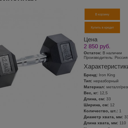
В корзину
Купить в кредит
Цена
2 850
руб.
Остаток:
В наличии
Производитель:
Россия
Характеристик
Бренд:
Iron King
Тип:
неразборный
Материал:
металл/рез
Вес, кг:
12,5
Длина, см:
33
Ширина, см:
12
Количество, шт.:
1
Диаметр хвата, мм:
3
Длина хвата, мм:
110