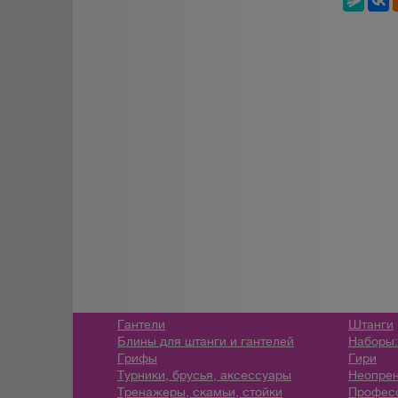
Гантели
Штанги
Блины для штанги и гантелей
Наборы:
Грифы
Гири
Турники, брусья, аксессуары
Неопрен
Тренажеры, скамьи, стойки
Профес