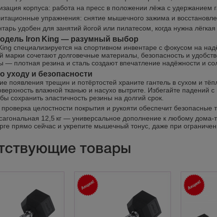
изация корпуса: работа на пресс в положении лёжа с удержанием г
итационные упражнения: снятие мышечного зажима и восстановле
нтарь удобен для занятий йогой или пилатесом, когда нужна лёгка
одель Iron King — разумный выбор
 King специализируется на спортивном инвентаре с фокусом на на
ой марки сочетают долговечные материалы, безопасность и удобст
ы — плотная резина и сталь создают впечатление надёжности и со
о уходу и безопасности
ие появления трещин и потёртостей храните гантель в сухом и тё
оверхность влажной тканью и насухо вытрите. Избегайте падений 
обы сохранить эластичность резины на долгий срок.
 проверка целостности покрытия и рукояти обеспечит безопасные т
ксагональная 12,5 кг — универсальное дополнение к любому дома‑т
рге прямо сейчас и укрепите мышечный тонус, даже при ограничен
тствующие товары