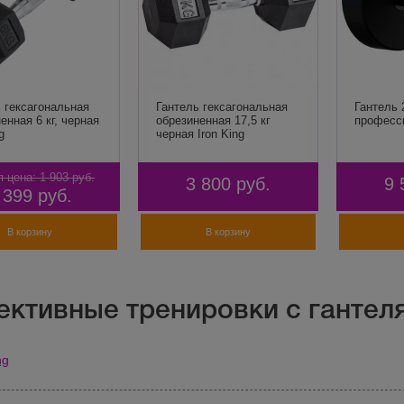
 гексагональная
Гантель гексагональная
Гантель 
енная 6 кг, черная
обрезиненная 17,5 кг
професс
g
черная Iron King
я цена:
1 903
руб.
3 800
руб.
9 
 399
руб.
В корзину
В корзину
ктивные тренировки с гантел
ng