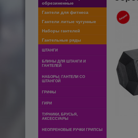
обрезиненные
Гантели для фитнеса
Гантели литые чугунные
Наборы гантелей
Гантельные ряды
ШТАНГИ
БЛИНЫ ДЛЯ ШТАНГИ И
ГАНТЕЛЕЙ
НАБОРЫ: ГАНТЕЛИ СО
ШТАНГОЙ
ГРИФЫ
ГИРИ
ТУРНИКИ, БРУСЬЯ,
АКСЕССУАРЫ
НЕОПРЕНОВЫЕ РУЧКИ ГРИПСЫ