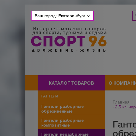
Ваш город:
Екатеринбург
Интернет-магазин товаров
для спорта, туризма и отдыха
КАТАЛОГ ТОВАРОВ
О КОМПАН
ГАНТЕЛИ
Главная
|
Гантели разборные
12,5 кг, че
обрезиненные
Гантели разборные
Ганте
композитные
обре
Гантели неразборные