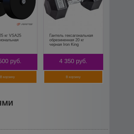
25 кг VSA25
Гантель гексагональная
иональная
обрезиненная 20 кг
черная Iron King
500
руб.
4 350
руб.
В корзину
В корзину
ями