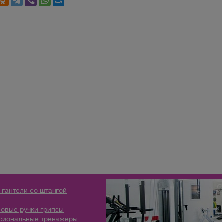
 гантели со штангой
овые ручки грипсы
сиональные тренажеры