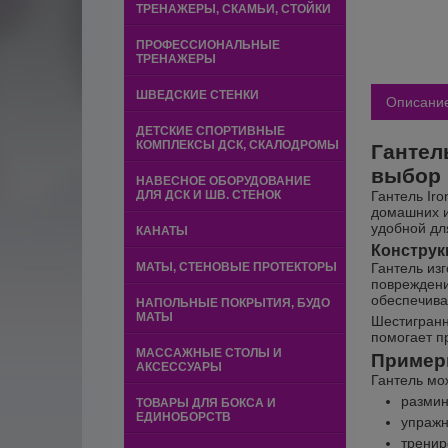
ТРЕНАЖЕРЫ, СКАМЬИ, СТОЙКИ
ПРОФЕССИОНАЛЬНЫЕ
ТРЕНАЖЕРЫ
ШВЕДСКИЕ СТЕНКИ
Описани
ДЕТСКИЕ СПОРТИВНЫЕ
КОМПЛЕКСЫ ДСК, СКАЛОДРОМЫ
Гантел
выбор
НАВЕСНОЕ ОБОРУДОВАНИЕ
ДЛЯ ДСК И ШВ. СТЕНОК
Гантель Ir
домашних и
удобной дл
КАНАТЫ
Конструк
МАТЫ, СТЕНОВЫЕ ПРОТЕКТОРЫ
Гантель из
повреждени
обеспечива
НАПОЛЬНЫЕ ПОКРЫТИЯ, БУДО
МАТЫ
Шестигранн
помогает п
МАССАЖНЫЕ СТОЛЫ И
Пример
АКСЕССУАРЫ
Гантель мо
размин
ТОВАРЫ ДЛЯ БОКСА И
ЕДИНОБОРСТВ
упражн
тренир