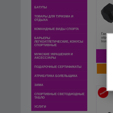
БАТУТЫ
ТОВАРЫ ДЛЯ ТУРИЗМА И
ОТДЫХА
КОМАНДНЫЕ ВИДЫ СПОРТА
Гантель
обрезин
БАРЬЕРЫ
Iron Kin
ЛЕГКОАТЛЕТИЧЕСКИЕ, КОНУСЫ
СПОРТИВНЫЕ
МУЖСКИЕ УКРАШЕНИЯ И
1
АКСЕССУАРЫ
ПОДАРОЧНЫЕ СЕРТИФИКАТЫ
АТРИБУТИКА БОЛЕЛЬЩИКА
ЗИМА
СПОРТИВНЫЕ СВЕТОДИОДНЫЕ
ТАБЛО
УСЛУГИ