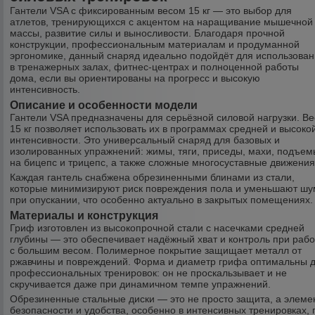
Гантели VSA с фиксированным весом 15 кг — это выбор для
атлетов, тренирующихся с акцентом на наращивание мышечной
массы, развитие силы и выносливости. Благодаря прочной
конструкции, профессиональным материалам и продуманной
эргономике, данный снаряд идеально подойдёт для использова
в тренажерных залах, фитнес-центрах и полноценной работы
дома, если вы ориентированы на прогресс и высокую
интенсивность.
Описание и особенности модели
Гантели VSA предназначены для серьёзной силовой нагрузки. Ве
15 кг позволяет использовать их в программах средней и высоко
интенсивности. Это универсальный снаряд для базовых и
изолированных упражнений: жимы, тяги, приседы, махи, подъем
на бицепс и трицепс, а также сложные многосуставные движения
Каждая гантель снабжена обрезиненными блинами из стали,
которые минимизируют риск повреждения пола и уменьшают шу
при опускании, что особенно актуально в закрытых помещениях.
Материалы и конструкция
Гриф изготовлен из высокопрочной стали с насечками средней
глубины — это обеспечивает надёжный хват и контроль при рабо
с большим весом. Полимерное покрытие защищает металл от
ржавчины и повреждений. Форма и диаметр грифа оптимальны 
профессиональных тренировок: он не проскальзывает и не
скручивается даже при динамичном темпе упражнений.
Обрезиненные стальные диски — это не просто защита, а элеме
безопасности и удобства, особенно в интенсивных тренировках, 