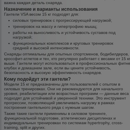
важна каждая деталь снаряда.
Назначение и варианты использования
Гантели VSA весом 15 кг подходят для:
силовых тренировок с прогрессирующей нагрузкой;
тренировок на массу и гипертрофию мышц;
работы на выносливость и устойчивость суставов под
нагрузкой;
функциональных комплексов и круговых тренировок
средней и высокой интенсивности.
Снаряды оптимальны для опытных спортсменов, бодибилдеров,
кроссфит-атлетов и тех, кто регулярно работает с весами от 15 кг
выше. Гантели могут использоваться в профессиональных фитне
клубах и домашнем зале, если вы цените устойчивость,
безопасность и высокую эффективность снарядов.
Кому подойдут эти гантели?
Модели 15 кг предназначены для пользователей с опытом в
силовых тренировках. Они не рекомендуются для начального
уровня, реабилитации или возрастных программ — данные веса
подходят для устойчивой и уверенной техники. Это инструмент
прогрессии, позволяющий увеличивать нагрузку в рамках
построения гантельного ряда с нужным шагом.
Также такие гантели применимы в силовом тренинге,
функциональной подготовке, атлетических дисциплинах и
индивидуальных тренировках по системам hypertrophy, cross-
training, split и других.