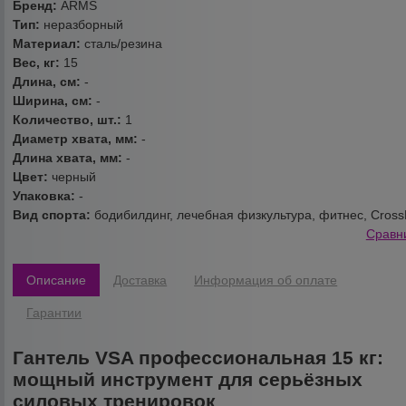
Бренд:
ARMS
Тип:
неразборный
Материал:
сталь/резина
Вес, кг:
15
Длина, см:
-
Ширина, см:
-
Количество, шт.:
1
Диаметр хвата, мм:
-
Длина хвата, мм:
-
Цвет:
черный
Упаковка:
-
Вид спорта:
бодибилдинг, лечебная физкультура, фитнес, Cross
Сравн
Описание
Доставка
Информация об оплате
Гарантии
Гантель VSA профессиональная 15 кг:
мощный инструмент для серьёзных
силовых тренировок