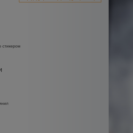
о стикером
и
инил