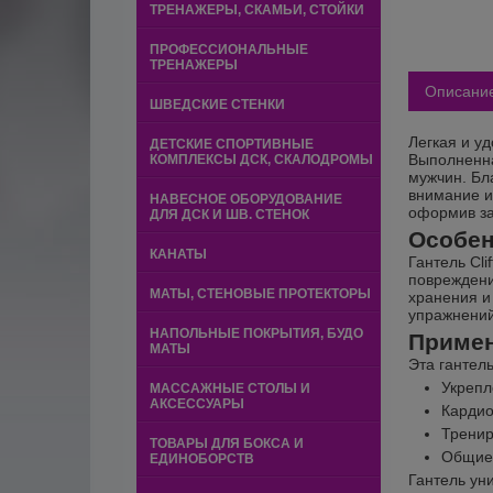
ТРЕНАЖЕРЫ, СКАМЬИ, СТОЙКИ
ПРОФЕССИОНАЛЬНЫЕ
ТРЕНАЖЕРЫ
Описани
ШВЕДСКИЕ СТЕНКИ
Легкая и у
ДЕТСКИЕ СПОРТИВНЫЕ
Выполненна
КОМПЛЕКСЫ ДСК, СКАЛОДРОМЫ
мужчин. Бл
внимание и
НАВЕСНОЕ ОБОРУДОВАНИЕ
оформив за
ДЛЯ ДСК И ШВ. СТЕНОК
Особен
КАНАТЫ
Гантель Cli
повреждени
МАТЫ, СТЕНОВЫЕ ПРОТЕКТОРЫ
хранения и
упражнений
НАПОЛЬНЫЕ ПОКРЫТИЯ, БУДО
Приме
МАТЫ
Эта гантел
Укрепл
МАССАЖНЫЕ СТОЛЫ И
АКСЕССУАРЫ
Кардио
Тренир
ТОВАРЫ ДЛЯ БОКСА И
Общие 
ЕДИНОБОРСТВ
Гантель ун