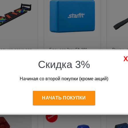
сальная доска для
Блок для йоги FA-101
Ремень д
ний 9в1 Push Up
ЕВА(EVA) синий STARFIT
серый S
 Мурман
Скидка 3%
я цена:
890
руб.
380
руб.
3
760
руб.
Начиная со второй покупки (кроме акций)
В корзину
В корзину
НАЧАТЬ ПОКУПКИ