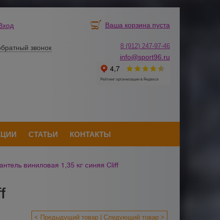
Ваша корзина пуста
Вход
8 (912) 247-
9
7-46
обратный звонок
info@sport96.ru
КЦИИ
СТАТЬИ
КОНТАКТЫ
антель виниловая 1,35 кг синяя Cliff
f
< Предыдущий товар
Следующий товар >