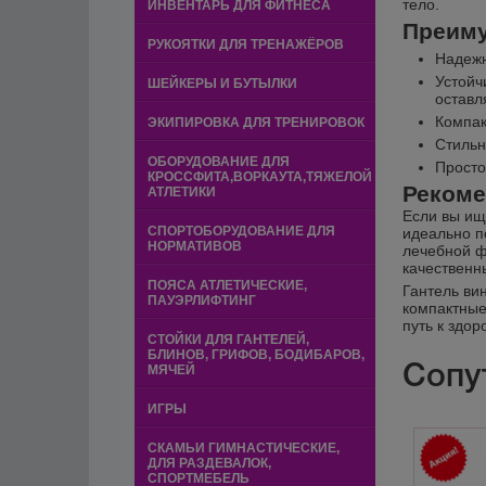
тело.
ИНВЕНТАРЬ ДЛЯ ФИТНЕСА
Преимущ
РУКОЯТКИ ДЛЯ ТРЕНАЖЁРОВ
Надежн
Устойч
ШЕЙКЕРЫ И БУТЫЛКИ
оставл
Компак
ЭКИПИРОВКА ДЛЯ ТРЕНИРОВОК
Стильн
ОБОРУДОВАНИЕ ДЛЯ
Просто
КРОССФИТА,ВОРКАУТА,ТЯЖЕЛОЙ
Рекоме
АТЛЕТИКИ
Если вы ище
СПОРТОБОРУДОВАНИЕ ДЛЯ
идеально п
НОРМАТИВОВ
лечебной ф
качественн
ПОЯСА АТЛЕТИЧЕСКИЕ,
Гантель вин
ПАУЭРЛИФТИНГ
компактные
путь к здор
СТОЙКИ ДЛЯ ГАНТЕЛЕЙ,
БЛИНОВ, ГРИФОВ, БОДИБАРОВ,
Сопу
МЯЧЕЙ
ИГРЫ
СКАМЬИ ГИМНАСТИЧЕСКИЕ,
ДЛЯ РАЗДЕВАЛОК,
СПОРТМЕБЕЛЬ