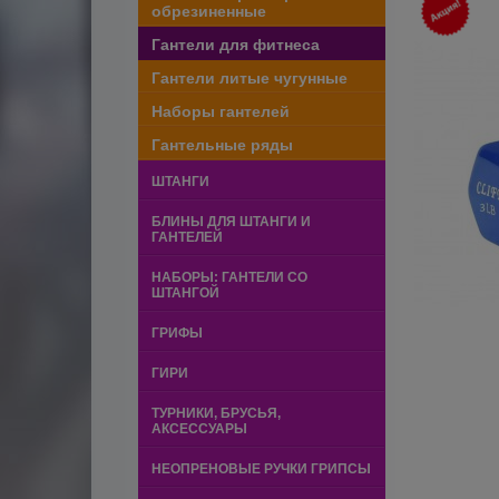
обрезиненные
Гантели для фитнеса
Гантели литые чугунные
Наборы гантелей
Гантельные ряды
ШТАНГИ
БЛИНЫ ДЛЯ ШТАНГИ И
ГАНТЕЛЕЙ
НАБОРЫ: ГАНТЕЛИ СО
ШТАНГОЙ
ГРИФЫ
ГИРИ
ТУРНИКИ, БРУСЬЯ,
АКСЕССУАРЫ
НЕОПРЕНОВЫЕ РУЧКИ ГРИПСЫ