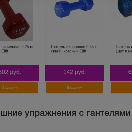
 виниловая 2.25 кг
Гантель виниловая 0,45 кг
Гантель 
Cliff
синий, красный Cliff
(1шт в н
602
руб.
142
руб.
6
В корзину
В корзину
шние упражнения с гантелями