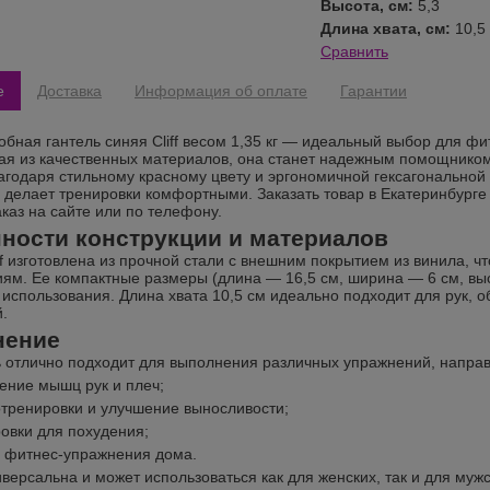
Высота, см:
5,3
Длина хвата, см:
10,5
Сравнить
е
Доставка
Информация об оплате
Гарантии
добная гантель синяя Cliff весом 1,35 кг — идеальный выбор для ф
я из качественных материалов, она станет надежным помощником 
агодаря стильному красному цвету и эргономичной гексагональной
 делает тренировки комфортными. Заказать товар в Екатеринбурге
каз на сайте или по телефону.
ности конструкции и материалов
ff изготовлена из прочной стали с внешним покрытием из винила, ч
ям. Ее компактные размеры (длина — 16,5 см, ширина — 6 см, выс
 использования. Длина хвата 10,5 см идеально подходит для рук,
.
нение
ь отлично подходит для выполнения различных упражнений, напра
ение мышц рук и плеч;
тренировки и улучшение выносливости;
овки для похудения;
фитнес-упражнения дома.
иверсальна и может использоваться как для женских, так и для му