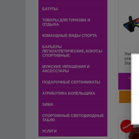
БАТУТЫ
ТОВАРЫ ДЛЯ ТУРИЗМА И
ОТДЫХА
КОМАНДНЫЕ ВИДЫ СПОРТА
БАРЬЕРЫ
ЛЕГКОАТЛЕТИЧЕСКИЕ, КОНУСЫ
Универ
СПОРТИВНЫЕ
отжима
Stand,
МУЖСКИЕ УКРАШЕНИЯ И
АКСЕССУАРЫ
Стара
ПОДАРОЧНЫЕ СЕРТИФИКАТЫ
АТРИБУТИКА БОЛЕЛЬЩИКА
ЗИМА
СПОРТИВНЫЕ СВЕТОДИОДНЫЕ
ТАБЛО
УСЛУГИ