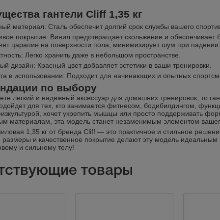
ества гантели Cliff 1,35 кг
ый материал: Сталь обеспечит долгий срок службы вашего спорти
ивое покрытие: Винил предотвращает скольжение и обеспечивает б
яет царапин на поверхности пола, минимизирует шум при падении
тность: Легко хранить даже в небольшом пространстве.
ый дизайн: Красный цвет добавляет эстетики в ваши тренировки.
та в использовании: Подходит для начинающих и опытных спортсм
ндации по выбору
те легкий и надежный аксессуар для домашних тренировок, то ганте
одойдет для тех, кто занимается фитнесом, бодибилдингом, функци
изкультурой, хочет укрепить мышцы или просто поддерживать фор
ым материалам, эта модель станет незаменимым элементом вашег
иловая 1,35 кг от бренда Cliff — это практичное и стильное решен
 размеры и качественное покрытие делают эту модель идеальным 
овому и сильному телу!
тствующие товары