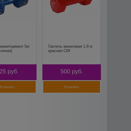
винил/цемент 5кг
Гантель виниловая 1.8 кг
аличии)
красная Cliff
25
руб.
500
руб.
В корзину
В корзину