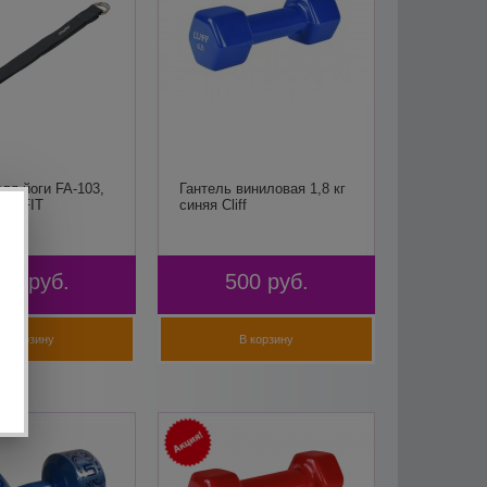
ля йоги FA-103,
Гантель виниловая 1,8 кг
TARFIT
синяя Cliff
20
руб.
500
руб.
В корзину
В корзину