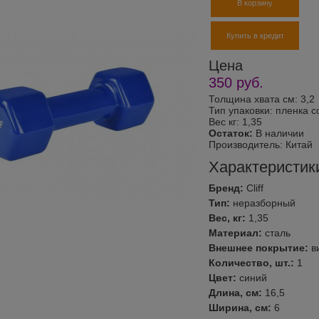
В корзину
Купить в кредит
Цена
350
руб.
Толщина хвата см: 3,2
Тип упаковки: пленка с
Вес кг: 1,35
Остаток:
В наличии
Производитель:
Китай
Характеристик
Бренд:
Cliff
Тип:
неразборный
Вес, кг:
1,35
Материал:
сталь
Внешнее покрытие:
в
Количество, шт.:
1
Цвет:
синий
Длина, см:
16,5
Ширина, см:
6