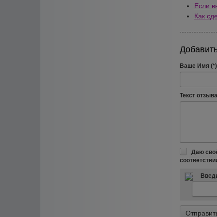
Если в
Как сд
Добавить
Ваше Имя (*)
Текст отзыва 
Даю сво
соответстви
Введи