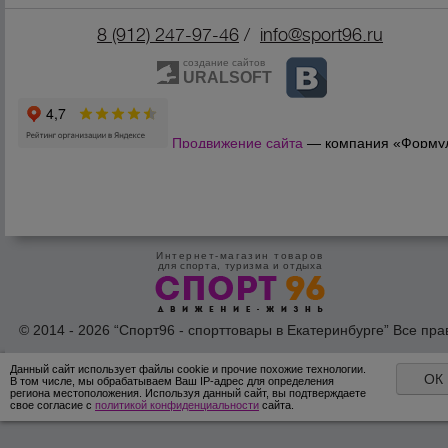
8 (912) 247-9
7-46
/
info@sport96.ru
создание сайтов
URALSOFT
Продвижение сайта
— компания «Форму
Продаж»
Интернет-магазин товаров
для спорта, туризма и отдыха
© 2014 - 2026 “Спорт96 - спорттовары в Екатеринбурге” Все пра
защишены /
Оферта
/
Согласие на обработку персональных дан
Данный сайт использует файлы cookie и прочие похожие технологии.
ОК
В том числе, мы обрабатываем Ваш IP-адрес для определения
региона местоположения. Используя данный сайт, вы подтверждаете
свое согласие с
политикой конфиденциальности
сайта.