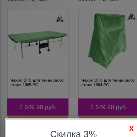
Чехол DFC для теннисного
Чехол DFC для теннисного
стола 1005-PG
стола 1004-PG
2 649.90
руб.
2 649.90
руб.
Скидка 3%