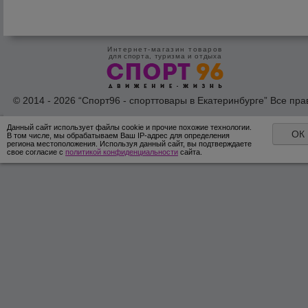
Интернет-магазин товаров
для спорта, туризма и отдыха
© 2014 - 2026 “Спорт96 - спорттовары в Екатеринбурге” Все пра
защишены /
Оферта
/
Согласие на обработку персональных дан
Данный сайт использует файлы cookie и прочие похожие технологии.
ОК
В том числе, мы обрабатываем Ваш IP-адрес для определения
региона местоположения. Используя данный сайт, вы подтверждаете
свое согласие с
политикой конфиденциальности
сайта.