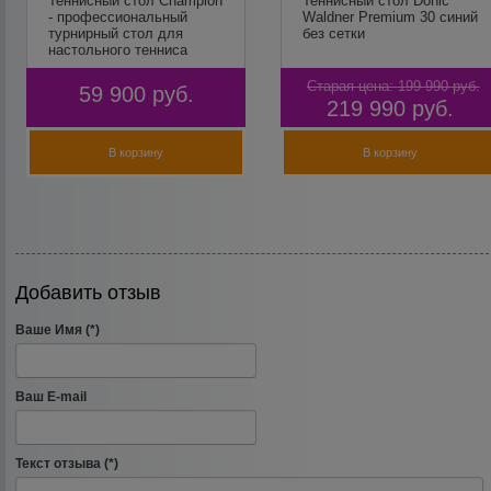
Теннисный стол Champion
Теннисный стол Donic
- профессиональный
Waldner Premium 30 синий
турнирный стол для
без сетки
настольного тенниса
(ITTF)
Старая цена:
199 990
руб.
59 900
руб.
219 990
руб.
В корзину
В корзину
Добавить отзыв
Ваше Имя (*)
Ваш E-mail
Текст отзыва (*)