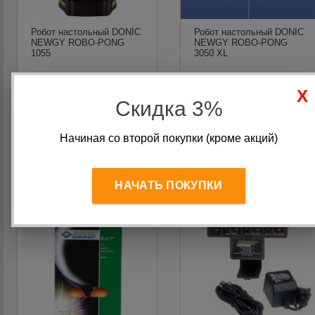
Робот настольный DONIC
Робот настольный DONIC
NEWGY ROBO-PONG
NEWGY ROBO-PONG
1055
3050 XL
129 990
руб.
349 990
руб.
Скидка 3%
В корзину
В корзину
Начиная со второй покупки (кроме акций)
НАЧАТЬ ПОКУПКИ