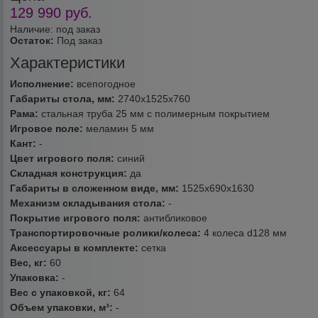
129 990
руб.
Наличие: под заказ
Остаток:
Под заказ
Характеристики
Исполнение:
всепогодное
Габариты стола, мм:
2740х1525х760
Рама:
стальная труба 25 мм с полимерным покрытием
Игровое поле:
меламин 5 мм
Кант:
-
Цвет игрового поля:
синий
Складная конструкция:
да
Габариты в сложенном виде, мм:
1525х690х1630
Механизм складывания стола:
-
Покрытие игрового поля:
антибликовое
Транспортировочные ролики/колеса:
4 колеса d128 мм
Аксессуары в комплекте:
сетка
Вес, кг:
60
Упаковка:
-
Вес с упаковкой, кг:
64
Объем упаковки, м³:
-