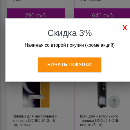
290
руб.
640
руб.
Скидка 3%
В корзину
В корзину
Начиная со второй покупки (кроме акций)
НАЧАТЬ ПОКУПКИ
Мячики для настольного
Мяч для настольного
тенниса DONIC JADE, 6
тенниса DONIC T-ONE,
шт, белый
белые (6 шт)