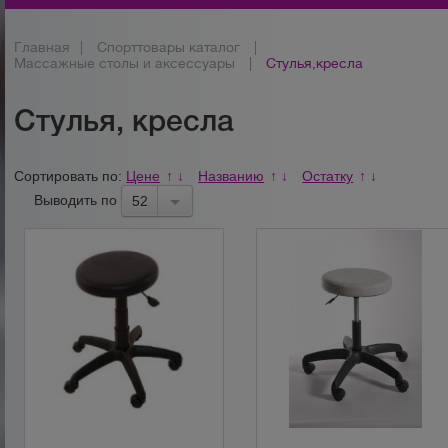
Главная
|
Спорттовары каталог
|
Массажные столы и аксессуары
|
Стулья,кресла
Стулья, кресла
Сортировать по:
Цене
Названию
Остатку
↑
↓
↑
↓
↑
↓
Выводить по
52