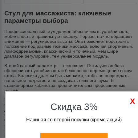
Стул для массажиста: ключевые
параметры выбора
Профессиональный стул должен обеспечивать устойчивость,
мобильность и правильную посадку. Первое, на что обращают
внимание — регулировка высоты. Она позволяет подстроить
положение под разные техники массажа, включая спортивный,
лимфодренажный, классический и точечный. Чем шире
диапазон регулировки, тем универсальнее модель.
Второй важный параметр — основание. Пятилучевая база
обеспечивает устойчивость и безопасное перемещение вокруг
стола. Колесики должны быть мягкими, чтобы не повреждать
напольное покрытие и не создавать лишнего шума. В
стационарных кабинетах предпочтительны прорезиненные
ролики.
Материал обивки также играет роль. Чаще всего используется
Скидка 3%
экокожа или медицинский винил. Эти покрытия устойчивы к
дезинфекции, не впитывают масло и легко очищаются после
процедур. Наполнитель должен быть плотным, чтобы сохранять
форму при длительной эксплуатации.
Начиная со второй покупки (кроме акций)
Массажное кресло: когда оно
необходимо