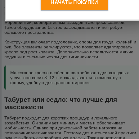
НАЧАТЬ ПОКУПКИ
Складное массажное кресло применяется в ситуациях, когда
работа проводится сидя. Это актуально для массажа шейно-
воротниковой зоны, офисного массажа, спортивных
мероприятий, корпоративных выездов и экспресс-сеансов.
Такое оборудование быстро раскладывается и не требует
большого пространства.
Конструкция включает подголовник, опоры для груди, коленей и
рук. Все элементы регулируются, что позволяет адаптировать
кресло под рост клиента. Дополнительно используются мягкие
подушки и съемные чехлы для гигиеничности.
Массажное кресло особенно востребовано для выездных
услуг: оно весит 8–12 кг и складывается в компактную
форму, удобную для транспортировки.
Табурет или седло: что лучше для
массажиста
Табурет подходит для коротких процедур и локального
воздействия. Он занимает минимум места и обеспечивает
мобильность. Однако при длительной работе нагрузка на
позвоночник увеличивается. Поэтому для интенсивной практики
лучше выбрать седлообразную модель. Такая конструкция