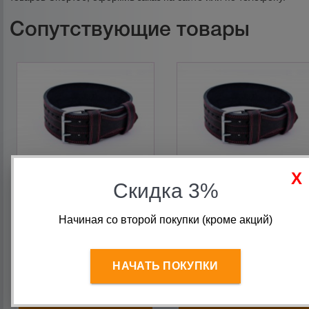
Сопутствующие товары
Скидка 3%
Пояс для пауэрлифтинга
Начиная со второй покупки (кроме акций)
Пояс для пауэрлифтинга
10 см с пряжкой 2 иглы (2
10 см с пряжкой 2 иглы (3
слоя) Onhill (без логотипа)
слоя) Onhill (с логотипом)
НАЧАТЬ ПОКУПКИ
4 560
руб.
5 960
руб.