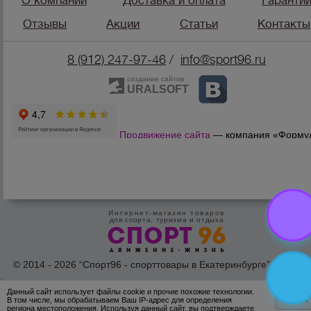
О компании
Доставка и оплата
Гаранти
Отзывы
Акции
Статьи
Контакты
8 (912) 247-9
7-46
/
info@sport96.ru
создание сайтов
URALSOFT
Продвижение сайта
— компания «Форму
Продаж»
Интернет-магазин товаров
для спорта, туризма и отдыха
© 2014 - 2026 “Спорт96 - спорттовары в Екатеринбурге” Все пра
защишены /
Оферта
/
Согласие на обработку персональных дан
Данный сайт использует файлы cookie и прочие похожие технологии.
ОК
В том числе, мы обрабатываем Ваш IP-адрес для определения
региона местоположения. Используя данный сайт, вы подтверждаете