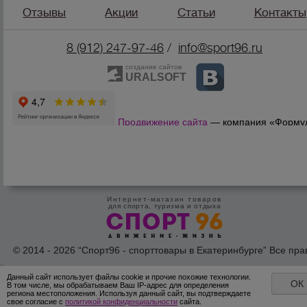
Отзывы
Акции
Статьи
Контакты
8 (912) 247-9
7-46
/
info@sport96.ru
создание сайтов
URALSOFT
Продвижение сайта
— компания «Форму
Продаж»
Интернет-магазин товаров
для спорта, туризма и отдыха
© 2014 - 2026 “Спорт96 - спорттовары в Екатеринбурге” Все пра
защишены /
Оферта
/
Согласие на обработку персональных дан
Данный сайт использует файлы cookie и прочие похожие технологии.
ОК
В том числе, мы обрабатываем Ваш IP-адрес для определения
региона местоположения. Используя данный сайт, вы подтверждаете
свое согласие с
политикой конфиденциальности
сайта.