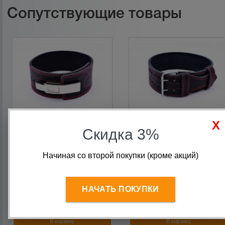
Сопутствующие товары
Скидка 3%
Пояс для пауэрлифтинга
Пояс для пауэрлифтинга
Начиная со второй покупки (кроме акций)
с карабином, 10 см, 2
10 см с пряжкой 2 иглы (2
слоя Onhill
слоя) Onhill (без логотипа)
НАЧАТЬ ПОКУПКИ
6 600
руб.
4 560
руб.
В корзину
В корзину