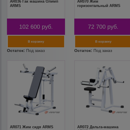
AR036 Гак машина Олимп
AR070 Жим
ARMS
горизонтальный ARMS
102 600
руб.
72 700
руб.
AR071 Жим сидя ARMS
AR072 Дельта-машина