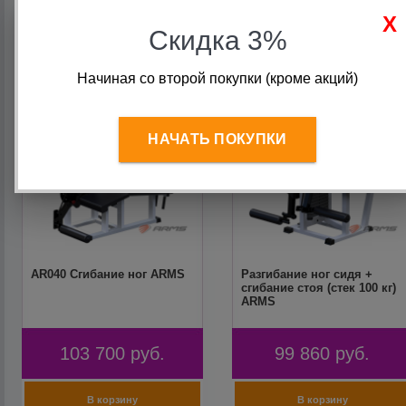
Скидка 3%
Начиная со второй покупки (кроме акций)
НАЧАТЬ ПОКУПКИ
AR040 Сгибание ног ARMS
Разгибание ног сидя +
сгибание стоя (стек 100 кг)
ARMS
103 700
руб.
99 860
руб.