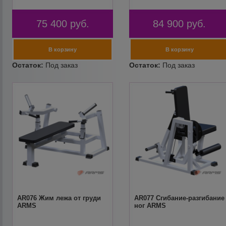
75 400
руб.
84 900
руб.
AR076 Жим лежа от груди
AR077 Сгибание-разгибание
ARMS
ног ARMS