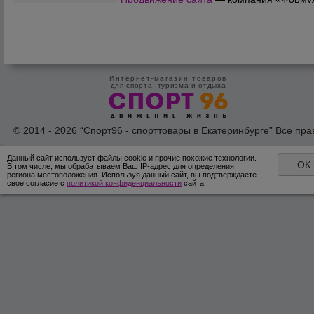
Продаж»
Интернет-магазин товаров
для спорта, туризма и отдыха
© 2014 - 2026 “Спорт96 - спорттовары в Екатеринбурге” Все пра
защишены /
Оферта
/
Согласие на обработку персональных дан
Данный сайт использует файлы cookie и прочие похожие технологии.
ОК
В том числе, мы обрабатываем Ваш IP-адрес для определения
региона местоположения. Используя данный сайт, вы подтверждаете
свое согласие с
политикой конфиденциальности
сайта.