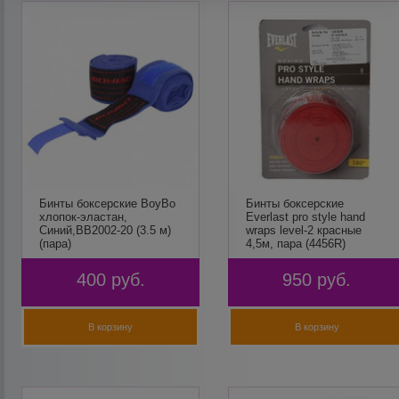
Бинты боксерские BoyBo
Бинты боксерские
хлопок-эластан,
Everlast pro style hand
Синий,BB2002-20 (3.5 м)
wraps level-2 красные
(пара)
4,5м, пара (4456R)
400
руб.
950
руб.
В корзину
В корзину