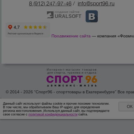
8 (912) 247-9
7-46
/
info@sport96.ru
создание сайтов
URALSOFT
Продвижение сайта
— компания «Форму
Продаж»
Интернет-магазин товаров
для спорта, туризма и отдыха
© 2014 - 2026 “Спорт96 - спорттовары в Екатеринбурге” Все пра
защишены /
Оферта
/
Согласие на обработку персональных дан
Данный сайт использует файлы cookie и прочие похожие технологии.
ОК
В том числе, мы обрабатываем Ваш IP-адрес для определения
региона местоположения. Используя данный сайт, вы подтверждаете
свое согласие с
политикой конфиденциальности
сайта.