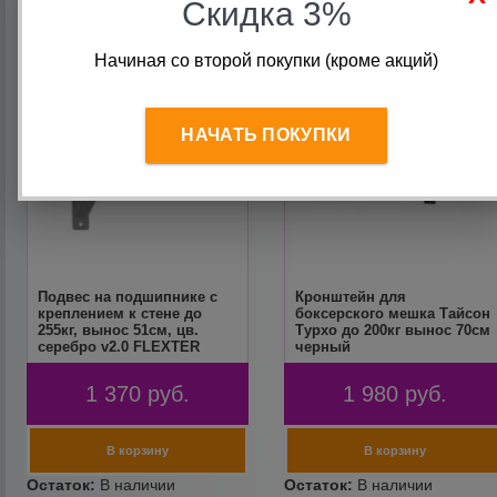
Скидка 3%
Начиная со второй покупки (кроме акций)
НАЧАТЬ ПОКУПКИ
Подвес на подшипнике с
Кронштейн для
креплением к стене до
боксерского мешка Тайсон
255кг, вынос 51см, цв.
Турхо до 200кг вынос 70см
серебро v2.0 FLEXTER
черный
1 370
руб.
1 980
руб.