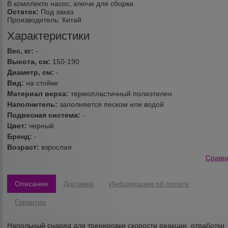
В комплекте насос, ключи для сборки.
Остаток:
Под заказ
Производитель:
Китай
Характеристики
Вес, кг:
-
Высота, см:
150-190
Диаметр, см:
-
Вид:
на стойке
Материал верха:
термопластичный полиэтилен
Наполнитель:
заполняется песком или водой
Подвесная система:
-
Цвет:
черный
Бренд:
-
Возраст:
взрослая
Сравн
Описание
Доставка
Информация об оплате
Гарантии
Напольный снаряд для тренировки скорости реакции, отработки