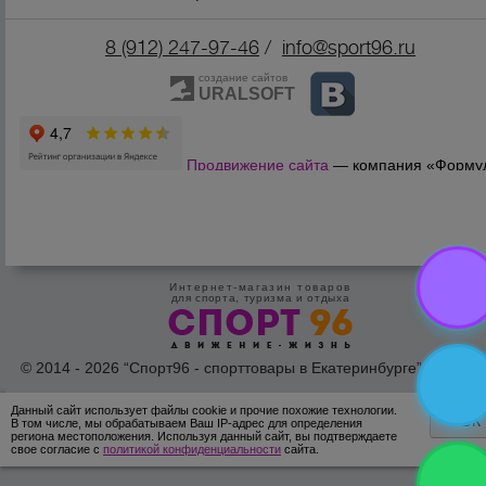
8 (912) 247-9
7-46
/
info@sport96.ru
создание сайтов
URALSOFT
Продвижение сайта
— компания «Форму
Продаж»
Интернет-магазин товаров
для спорта, туризма и отдыха
© 2014 - 2026 “Спорт96 - спорттовары в Екатеринбурге” Все пра
защишены /
Оферта
/
Согласие на обработку персональных дан
Данный сайт использует файлы cookie и прочие похожие технологии.
ОК
В том числе, мы обрабатываем Ваш IP-адрес для определения
региона местоположения. Используя данный сайт, вы подтверждаете
свое согласие с
политикой конфиденциальности
сайта.