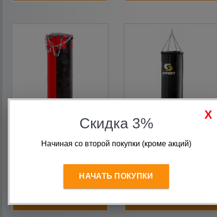
Скидка 3%
Мешок боксёрский Abs
Мешок боксерский Effort
Russia профи L105 d29
Pro на цепях L 140 см d40
Начиная со второй покупки (кроме акций)
60кг
80 кг
9 800
руб.
9 480
руб.
НАЧАТЬ ПОКУПКИ
В корзину
В корзину