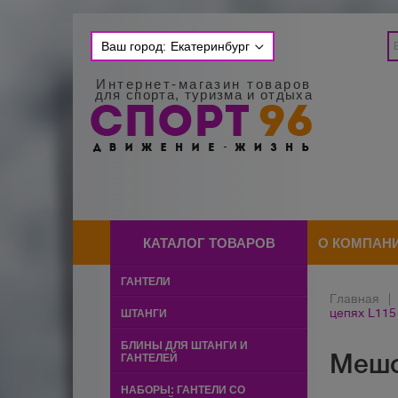
Ваш город:
Екатеринбург
Интернет-магазин товаров
для спорта, туризма и отдыха
КАТАЛОГ ТОВАРОВ
О КОМПАН
ГАНТЕЛИ
Главная
|
цепях L115
ШТАНГИ
БЛИНЫ ДЛЯ ШТАНГИ И
Мешок
ГАНТЕЛЕЙ
НАБОРЫ: ГАНТЕЛИ СО