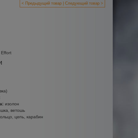
< Предыдущий товар
Следующий товар >
Effort
и
вка)
t
а:
изолон
шка, ветошь
ольцо, цепь, карабин