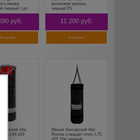
ого мешка
резиновая крошка,
й (черный ) до
черный DS
нос 51см
R
690
руб.
11 200
руб.
В корзину
В корзину
оксёрский Abs
Мешок боксерский Abs
рофи L84 d29
Russia стандарт плюс L75
d25 20кг черный