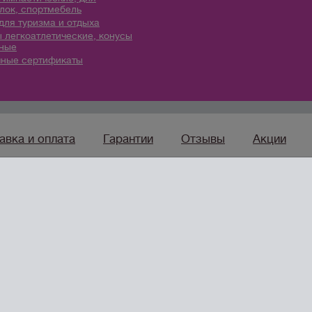
лок, спортмебель
для туризма и отдыха
 легкоатлетические, конусы
ные
ные сертификаты
авка и оплата
Гарантии
Отзывы
Акции
sport96.ru
— ко
Интернет-магазин товаров
для спорта, туризма и отдыха
овары в Екатеринбурге” Все права защишены /
Оферта
/
Согласие н