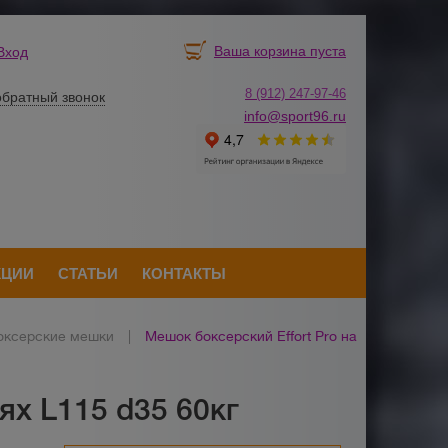
Ваша корзина пуста
Вход
8 (912) 247-
9
7-46
обратный звонок
info@sport96.ru
КЦИИ
СТАТЬИ
КОНТАКТЫ
оксерские мешки
|
Мешок боксерский Effort Pro на
ях L115 d35 60кг