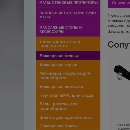
Описани
МАТЫ, СТЕНОВЫЕ ПРОТЕКТОРЫ
НАПОЛЬНЫЕ ПОКРЫТИЯ, БУДО
Прочный ме
МАТЫ
мешком иде
внешняя по
МАССАЖНЫЕ СТОЛЫ И
Заказать т
АКСЕССУАРЫ
Сопу
ТОВАРЫ ДЛЯ БОКСА И
ЕДИНОБОРСТВ
Боксерские мешки
Боксерские груши
Макивары, подушки для
единоборств
Боксерские перчатки
Перчатки ММА, шингарды
Лапы, ракетки для
единоборств
Шлемы для единоборств
Кроншт
Боксерские бинты
боксер