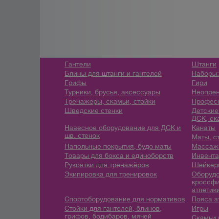
Гантели
Штанги
Блины для штанги и гантелей
Наборы:
Грифы
Гири
Турники, брусья, аксессуары
Неопрен
Тренажеры, скамьи, стойки
Профес
Шведские стенки
Детские
ДСК, ск
Навесное оборудование для ДСК и
Канаты
шв. стенок
Маты, с
Напольные покрытия, будо маты
Массажн
Товары для бокса и единоборств
Инвента
Рукоятки для тренажёров
Шейкеры
Экипировка для тренировок
Оборудо
кроссфи
атлетик
Спортоборудование для нормативов
Пояса а
Стойки для гантелей, блинов,
Игры
грифов, бодибаров, мячей
Скамьи 