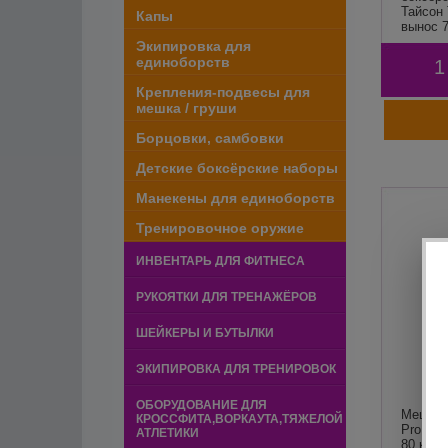
Тайсон 
Капы
вынос 
Экипировка для
единоборств
1
Крепления-подвесы для
мешка / груши
Борцовки, самбовки
Детские боксёрские наборы
Манекены для единоборств
Тренировочное оружие
ИНВЕНТАРЬ ДЛЯ ФИТНЕСА
РУКОЯТКИ ДЛЯ ТРЕНАЖЁРОВ
ШЕЙКЕРЫ И БУТЫЛКИ
ЭКИПИРОВКА ДЛЯ ТРЕНИРОВОК
ОБОРУДОВАНИЕ ДЛЯ
Мешок б
КРОССФИТА,ВОРКАУТА,ТЯЖЕЛОЙ
Pro на 
АТЛЕТИКИ
80 кг