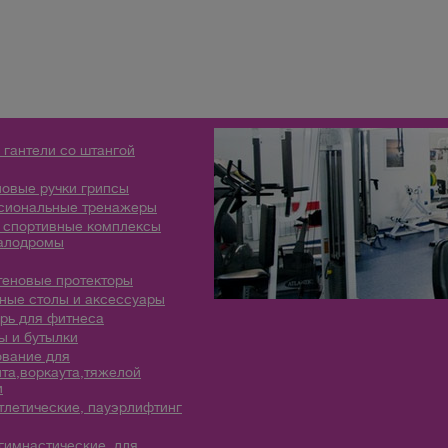
 гантели со штангой
овые ручки грипсы
сиональные тренажеры
 спортивные комплексы
алодромы
теновые протекторы
ые столы и аксессуары
рь для фитнеса
 и бутылки
вание для
та,воркаута,тяжелой
и
тлетические, пауэрлифтинг
гимнастические, для