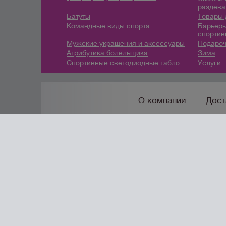
раздева
Батуты
Товары 
Командные виды спорта
Барьеры
спортив
Мужские украшения и аксессуары
Подароч
Атрибутика болельщика
Зима
Спортивные светодиодные табло
Услуги
О компании
Дост
8 (912) 247-9
7-46
/
info@
создание сайтов
URALSOFT
© 2014 - 2026 “Спорт96 - спортт