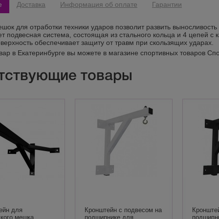
е
Доставка
Информация об оплате
Гарантии
шок для отработки техники ударов позволит развить выносливость 
т подвесная система, состоящая из стального кольца и 4 цепей с 
верхность обеспечивает защиту от травм при скользящих ударах.
овар в Екатеринбурге вы можете в магазине спортивных товаров Сп
тствующие товары
ейн для
Кронштейн с подвесом на
Кронштей
ского мешка
подшипнике для
подшипн