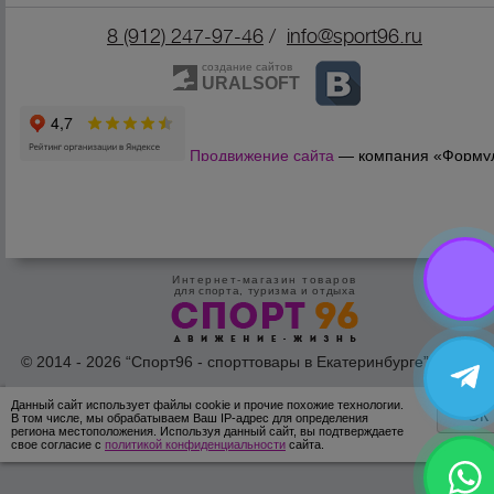
8 (912) 247-9
7-46
/
info@sport96.ru
создание сайтов
URALSOFT
Продвижение сайта
— компания «Форму
Продаж»
Интернет-магазин товаров
для спорта, туризма и отдыха
© 2014 - 2026 “Спорт96 - спорттовары в Екатеринбурге” Все пра
защишены /
Оферта
/
Согласие на обработку персональных дан
Данный сайт использует файлы cookie и прочие похожие технологии.
ОК
В том числе, мы обрабатываем Ваш IP-адрес для определения
региона местоположения. Используя данный сайт, вы подтверждаете
свое согласие с
политикой конфиденциальности
сайта.