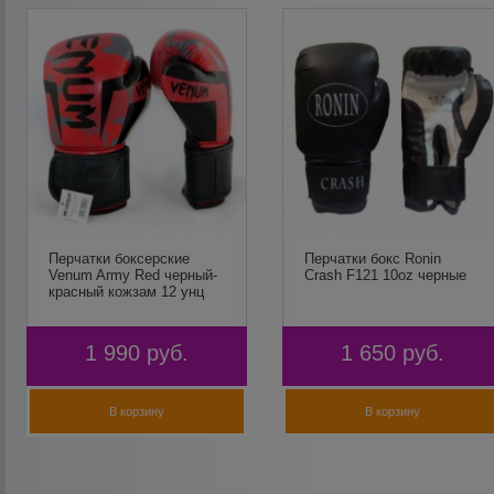
Перчатки боксерские
Перчатки бокс Ronin
Venum Army Red черный-
Crash F121 10oz черные
красный кожзам 12 унц
1 990
руб.
1 650
руб.
В корзину
В корзину