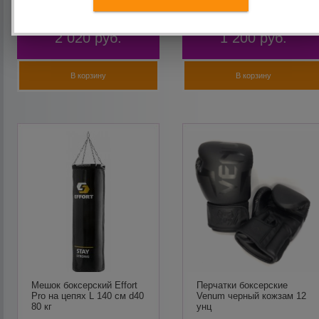
2 020
руб.
1 200
руб.
В корзину
В корзину
Мешок боксерский Effort
Перчатки боксерские
Pro на цепях L 140 см d40
Venum черный кожзам 12
80 кг
унц