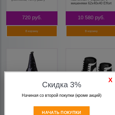
мишенями 62х40х40 Effort
720
руб.
10 580
руб.
В корзину
В корзину
Скидка 3%
Начиная со второй покупки (кроме акций)
Груша боксерская Master
Борцовки (смэш)
E512, тент, 7 кг, черный
НАЧАТЬ ПОКУПКИ
Effort капля подвесная