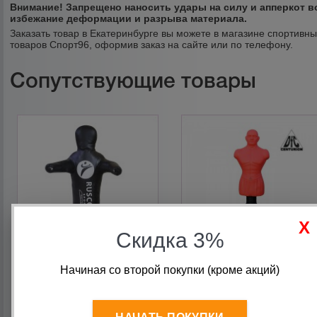
Внимание!
Запрещено наносить удары на силу и апперкот в
избежание деформации и разрыва материала.
Заказать товар в Екатеринбурге вы можете в магазине спортивн
товаров Спорт96, оформив заказ на сайте или по телефону.
Сопутствующие товары
Скидка 3%
Начиная со второй покупки (кроме акций)
Манекен универсальный
Водоналивной манекен
RuscoSport, NO-0622,
Boxing Punching Man-
одноногий 170см35кг +- 3
Medium (красн)
кг, ПВХ
CENTURION