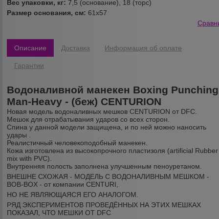
Вес упаковки, кг:
7,5 (основание), 18 (торс)
Размер основания, см:
61х57
Сравн
Описание
Доставка
Информация об оплате
Гарантии
Водоналивной манекен Boxing Punching
Man-Heavy - (беж) CENTURION
Новая модель водоналивных мешков CENTURION от DFC.
Мешок для отрабатывания ударов со всех сторон.
Спина у данной модели защищена, и по ней можно наносить
удары .
Реалистичный человекоподобный манекен.
Кожа изготовлена из высокопрочного пластизоля (artificial Rubber
mix with PVC).
Внутренняя полость заполнена улучшенным пеноуретаном.
ВНЕШНЕ СХОЖАЯ - МОДЕЛЬ С ВОДОНАЛИВНЫМ МЕШКОМ -
BOB-BOX - от компании CENTURI,
НО НЕ ЯВЛЯЮЩАЯСЯ ЕГО АНАЛОГОМ.
РЯД ЭКСПЕРИМЕНТОВ ПРОВЕДЁННЫХ НА ЭТИХ МЕШКАХ
ПОКАЗАЛ, ЧТО МЕШКИ ОТ DFC