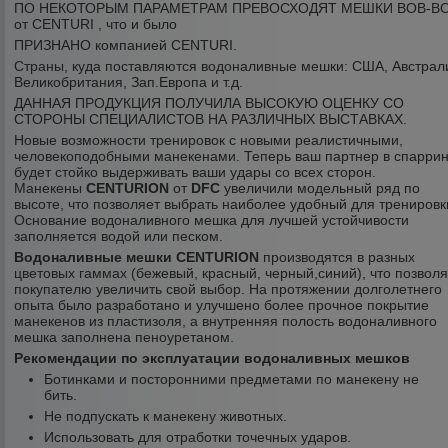
ПО НЕКОТОРЫМ ПАРАМЕТРАМ ПРЕВОСХОДЯТ МЕШКИ BOB-B
от CENTURI , что и было
ПРИЗНАНО компанией CENTURI.
Страны, куда поставляются водоналивные мешки: США, Австрал
Великобритания, Зап.Европа и т.д.
ДАННАЯ ПРОДУКЦИЯ ПОЛУЧИЛА ВЫСОКУЮ ОЦЕНКУ СО
СТОРОНЫ СПЕЦИАЛИСТОВ НА РАЗЛИЧНЫХ ВЫСТАВКАХ.
Новые возможности тренировок с новыми реалистичными,
человекоподобными манекенами. Теперь ваш партнер в спаррин
будет стойко выдерживать ваши удары со всех сторон.
Манекены
CENTURION
от
DFC
увеличили модельный ряд по
высоте, что позволяет выбрать наиболее удобный для тренировк
Основание водоналивного мешка для лучшей устойчивости
заполняется водой или песком.
Водоналивные мешки CENTURION
производятся в разных
цветовых гаммах (бежевый, красный, черный,синий), что позволя
покупателю увеличить свой выбор. На протяжении долголетнего
опыта было разработано и улучшено более прочное покрытие
манекенов из пластизоля, а внутренняя полость водоналивного
мешка заполнена пеноуретаном.
Рекомендации по эксплуатации водоналивных мешков
Ботинками и посторонними предметами по манекену не
бить.
Не подпускать к манекену животных.
Использовать для отработки точечных ударов.